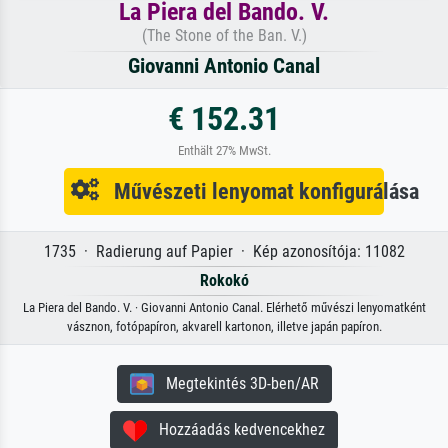
La Piera del Bando. V.
(The Stone of the Ban. V.)
Giovanni Antonio Canal
€ 152.31
Enthält 27% MwSt.
Művészeti lenyomat konfigurálása
1735 · Radierung auf Papier · Kép azonosítója: 11082
Rokokó
La Piera del Bando. V. · Giovanni Antonio Canal. Elérhető művészi lenyomatként
vásznon, fotópapíron, akvarell kartonon, illetve japán papíron.
Megtekintés 3D-ben/AR
Hozzáadás kedvencekhez