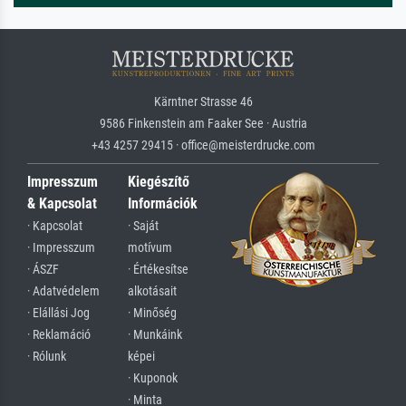
Kärntner Strasse 46
9586 Finkenstein am Faaker See · Austria
+43 4257 29415 · office@meisterdrucke.com
Impresszum
Kiegészítő
& Kapcsolat
Információk
· Kapcsolat
· Saját
· Impresszum
motívum
· ÁSZF
· Értékesítse
· Adatvédelem
alkotásait
· Elállási Jog
· Minőség
· Reklamáció
· Munkáink
· Rólunk
képei
· Kuponok
· Minta