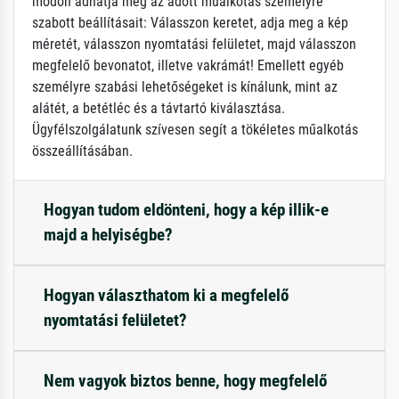
módon adhatja meg az adott műalkotás személyre
szabott beállításait: Válasszon keretet, adja meg a kép
méretét, válasszon nyomtatási felületet, majd válasszon
megfelelő bevonatot, illetve vakrámát! Emellett egyéb
személyre szabási lehetőségeket is kínálunk, mint az
alátét, a betétléc és a távtartó kiválasztása.
Ügyfélszolgálatunk szívesen segít a tökéletes műalkotás
összeállításában.
Hogyan tudom eldönteni, hogy a kép illik-e
majd a helyiségbe?
Hogyan választhatom ki a megfelelő
nyomtatási felületet?
Nem vagyok biztos benne, hogy megfelelő