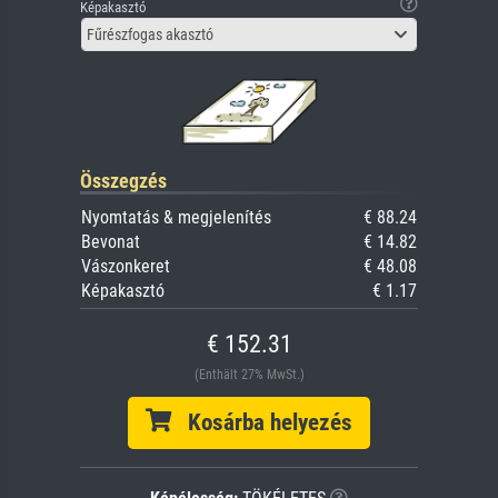
Képakasztó
Fűrészfogas akasztó
Összegzés
Nyomtatás & megjelenítés
€ 88.24
Bevonat
€ 14.82
Vászonkeret
€ 48.08
Képakasztó
€ 1.17
€ 152.31
(Enthält 27% MwSt.)
Kosárba helyezés