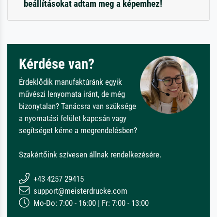
beállításokat adtam meg a képemhez!
Kérdése van?
Érdeklődik manufaktúránk egyik
művészi lenyomata iránt, de még
bizonytalan? Tanácsra van szüksége
a nyomatási felület kapcsán vagy
segítséget kérne a megrendelésben?
Szakértőink szívesen állnak rendelkezésére.
+43 4257 29415
support@meisterdrucke.com
Mo-Do: 7:00 - 16:00 | Fr: 7:00 - 13:00