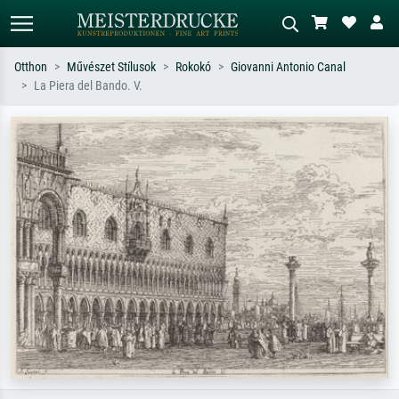
Otthon
Művészet Stílusok
Rokokó
Giovanni Antonio Canal
La Piera del Bando. V.
Alap keresés
MI-képkereső
Keressen művész, műcím vagy stílus
Írja le a jelenetet – pl. zöld rét, sok
szerint – pl. Monet, Csillagos éj,
piros absztrakt, sötét olajkép, álló akt
impresszionizmus, Hokusai-hullám,
egy fa mellett.
akt.