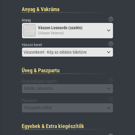
Anyag & Vakráma
Anyag
Vászon Leonardo (szatén)
(Vászon Velence)
Vászon keret
Vászonkeret - Kép az oldalon tükrözve
Üveg & Paszpartu
Üveg (hátlappal együtt)
Kérjük, válasszon
Paszpartu
Paszpartu nélkül
Egyebek & Extra kiegészítők