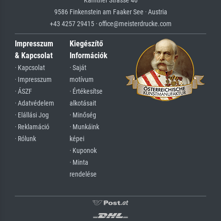
9586 Finkenstein am Faaker See · Austria
+43 4257 29415 · office@meisterdrucke.com
Impresszum
Kiegészítő
& Kapcsolat
Információk
· Kapcsolat
· Saját
· Impresszum
motívum
· ÁSZF
· Értékesítse
· Adatvédelem
alkotásait
· Elállási Jog
· Minőség
· Reklamáció
· Munkáink
· Rólunk
képei
· Kuponok
· Minta
rendelése