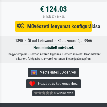
€ 124.03
Enthält 27% MwSt.
Művészeti lenyomat konfigurálása
1890 · Öl auf Leinwand · Kép azonosítója: 9966
Nem minősített művészek
Elhagyó templom · Germán Álvarez Algeciras. Elérhető művészi lenyomatként
vásznon, fotópapíron, akvarell kartonon, illetve japán papíron.
Megtekintés 3D-ben/AR
Hozzáadás kedvencekhez
0 Vélemények