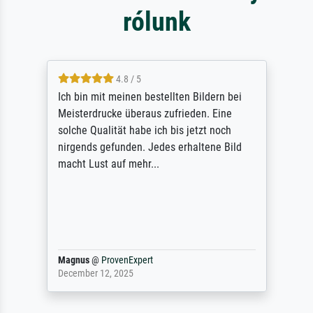
rólunk
5 / 5
Rundum positive Erfahrung. Die Ausführung
des Auftrags hat eine Weile gedauert, die
angekündigte Lieferzeit wurde aber
letztlich sogar etwas unterschritten. Die
Qualität des Papiers und des Drucks
(Farben, Details usw.) ist nicht nur gut,
sondern hervorragend. Selbst ein Druck ist
damit ein Kunstwerk im eigenen Sinne.
Definitiv den Pre...
Dr.
@
ProvenExpert
February 3, 2026