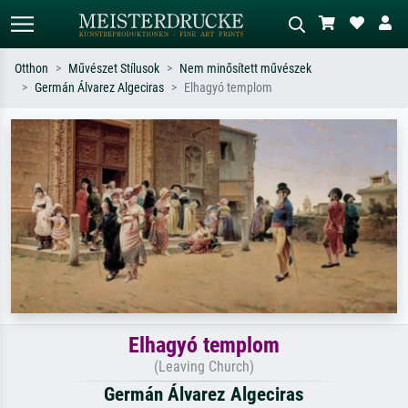
Otthon
Művészet Stílusok
Nem minősített művészek
Germán Álvarez Algeciras
Elhagyó templom
Alap keresés
MI-képkereső
Keressen művész, műcím vagy stílus
Írja le a jelenetet – pl. zöld rét, sok
szerint – pl. Monet, Csillagos éj,
piros absztrakt, sötét olajkép, álló akt
impresszionizmus, Hokusai-hullám,
egy fa mellett.
akt.
Elhagyó templom
(Leaving Church)
Germán Álvarez Algeciras