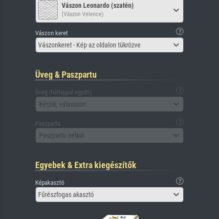
Vászon Leonardo (szatén)
(Vászon Velence)
Vászon keret
Vászonkeret - Kép az oldalon tükrözve
Üveg & Paszpartu
Üveg (hátlappal együtt)
Kérjük, válasszon
Paszpartu
Paszpartu nélkül
Egyebek & Extra kiegészítők
Képakasztó
Fűrészfogas akasztó