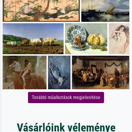
További műalkotások megjelenítése
Vásárlóink véleménye