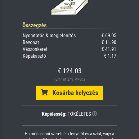
Összegzés
Nyomtatás & megjelenítés
€ 69.05
Bevonat
€ 11.90
Vászonkeret
€ 41.91
Képakasztó
€ 1.17
€ 124.03
(Enthält 27% MwSt.)
Kosárba helyezés
Képélesség:
TÖKÉLETES
Ha módosítani szeretné a fényerőt és a színt, vagy a