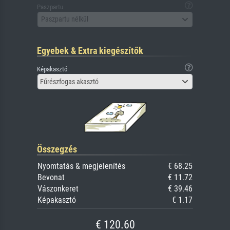
Paszpartu
Paszpartu nélkül
Egyebek & Extra kiegészítők
Képakasztó
Fűrészfogas akasztó
Összegzés
Nyomtatás & megjelenítés
€ 68.25
Bevonat
€ 11.72
Vászonkeret
€ 39.46
Képakasztó
€ 1.17
€ 120.60