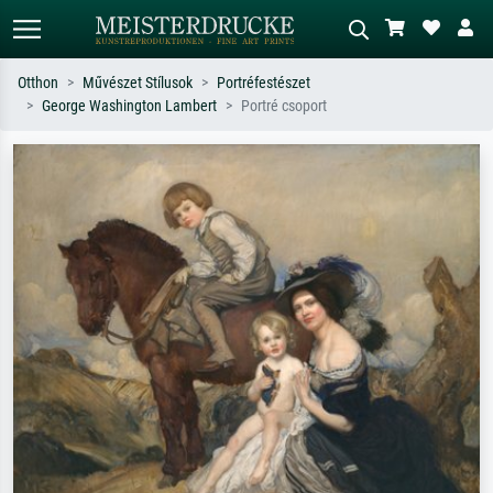
Otthon
Művészet Stílusok
Portréfestészet
George Washington Lambert
Portré csoport
Alap keresés
MI-képkereső
Keressen művész, műcím vagy stílus
Írja le a jelenetet – pl. zöld rét, sok
szerint – pl. Monet, Csillagos éj,
piros absztrakt, sötét olajkép, álló akt
impresszionizmus, Hokusai-hullám,
egy fa mellett.
akt.