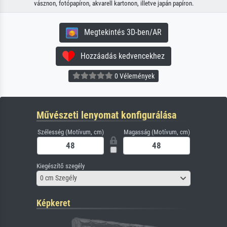
vásznon, fotópapíron, akvarell kartonon, illetve japán papíron.
Megtekintés 3D-ben/AR
Hozzáadás kedvencekhez
0 Vélemények
Művészeti lenyomat konfigurálása
Szélesség (Motívum, cm)
Magasság (Motívum, cm)
Kiegészítő szegély
0 cm Szegély
Képkeret