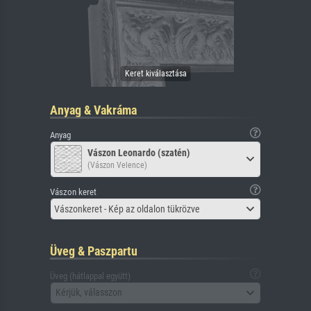
Anyag & Vakráma
Anyag
Vászon Leonardo (szatén)
(Vászon Velence)
Vászon keret
Vászonkeret - Kép az oldalon tükrözve
Üveg & Paszpartu
Üveg (hátlappal együtt)
Kérjük, válasszon