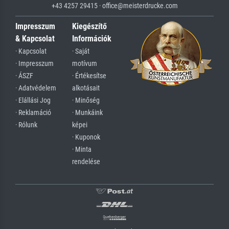
+43 4257 29415 · office@meisterdrucke.com
Impresszum
Kiegészítő
& Kapcsolat
Információk
· Kapcsolat
· Saját
· Impresszum
motívum
· ÁSZF
· Értékesítse
· Adatvédelem
alkotásait
· Elállási Jog
· Minőség
· Reklamáció
· Munkáink
· Rólunk
képei
· Kuponok
· Minta
rendelése