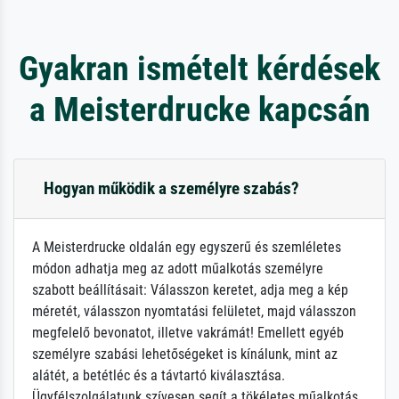
Gyakran ismételt kérdések
a Meisterdrucke kapcsán
Hogyan működik a személyre szabás?
A Meisterdrucke oldalán egy egyszerű és szemléletes
módon adhatja meg az adott műalkotás személyre
szabott beállításait: Válasszon keretet, adja meg a kép
méretét, válasszon nyomtatási felületet, majd válasszon
megfelelő bevonatot, illetve vakrámát! Emellett egyéb
személyre szabási lehetőségeket is kínálunk, mint az
alátét, a betétléc és a távtartó kiválasztása.
Ügyfélszolgálatunk szívesen segít a tökéletes műalkotás