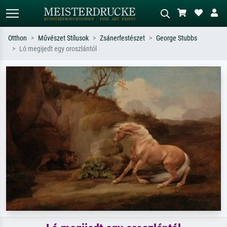
Otthon
Művészet Stílusok
Zsánerfestészet
George Stubbs
Ló megijedt egy oroszlántól
Alap keresés
MI-képkereső
Keressen művész, műcím vagy stílus
Írja le a jelenetet – pl. zöld rét, sok
szerint – pl. Monet, Csillagos éj,
piros absztrakt, sötét olajkép, álló akt
impresszionizmus, Hokusai-hullám,
egy fa mellett.
akt.