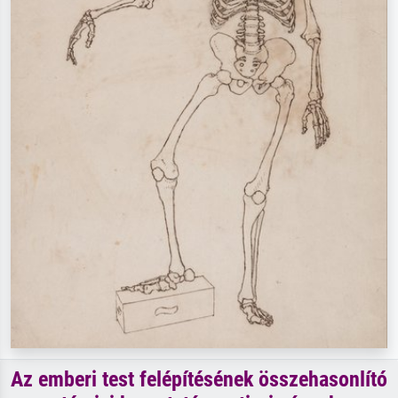
Az emberi test felépítésének összehasonlító