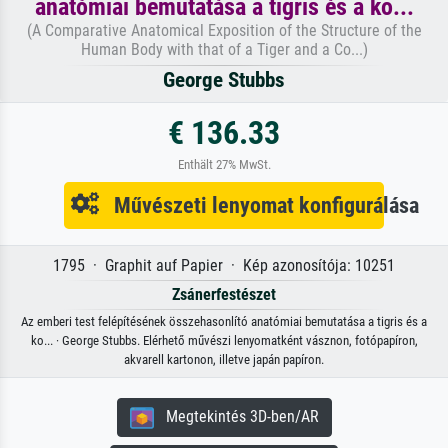
anatómiai bemutatása a tigris és a ko...
(A Comparative Anatomical Exposition of the Structure of the
Human Body with that of a Tiger and a Co...)
George Stubbs
€ 136.33
Enthält 27% MwSt.
Művészeti lenyomat konfigurálása
1795 · Graphit auf Papier · Kép azonosítója: 10251
Zsánerfestészet
Az emberi test felépítésének összehasonlító anatómiai bemutatása a tigris és a
ko... · George Stubbs. Elérhető művészi lenyomatként vásznon, fotópapíron,
akvarell kartonon, illetve japán papíron.
Megtekintés 3D-ben/AR