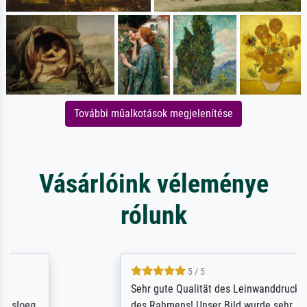
További műalkotások megjelenítése
Vásárlóink véleménye
rólunk
5 / 5
Sehr gute Qualität des Leinwanddrucks und
des Rahmens! Unser Bild wurde sehr