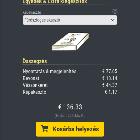
Egyebek & Extra kiegészítők
Képakasztó
Fűrészfogas akasztó
Összegzés
Nyomtatás & megjelenítés
€ 77.65
Bevonat
€ 13.14
Vászonkeret
€ 44.37
Képakasztó
€ 1.17
€ 136.33
(Enthält 27% MwSt.)
Kosárba helyezés