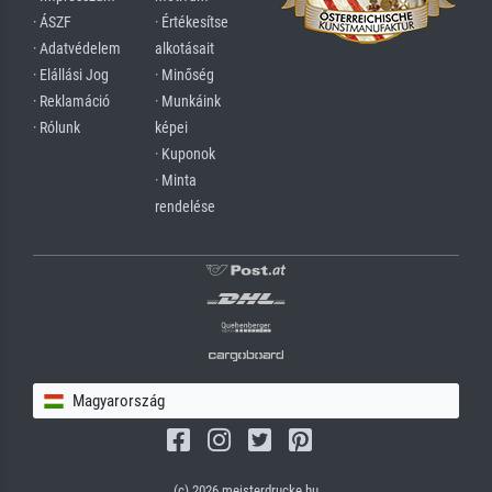
· ÁSZF
· Értékesítse
· Adatvédelem
alkotásait
· Elállási Jog
· Minőség
· Reklamáció
· Munkáink
· Rólunk
képei
· Kuponok
· Minta
rendelése
Magyarország
(c) 2026 meisterdrucke.hu