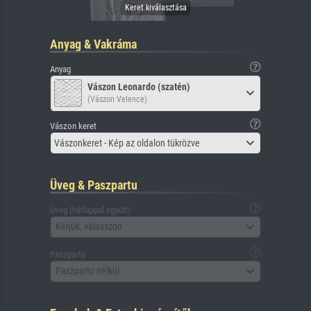
Anyag & Vakráma
Anyag
Vászon Leonardo (szatén)
(Vászon Velence)
Vászon keret
Vászonkeret - Kép az oldalon tükrözve
Üveg & Paszpartu
Üveg (hátlappal együtt)
Kérjük, válasszon
Paszpartu
Paszpartu nélkül