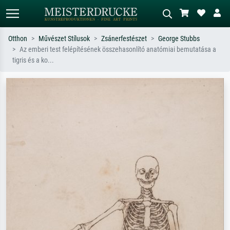
Otthon
Művészet Stílusok
Zsánerfestészet
George Stubbs
Az emberi test felépítésének összehasonlító anatómiai bemutatása a
Alap keresés
MI-képkereső
tigris és a ko...
Keressen művész, műcím vagy stílus
Írja le a jelenetet – pl. zöld rét, sok
szerint – pl. Monet, Csillagos éj,
piros absztrakt, sötét olajkép, álló akt
impresszionizmus, Hokusai-hullám,
egy fa mellett.
akt.