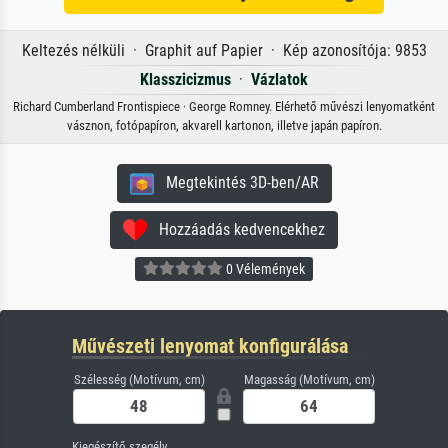
Keltezés nélküli · Graphit auf Papier · Kép azonosítója: 9853
Klasszicizmus
·
Vázlatok
Richard Cumberland Frontispiece · George Romney. Elérhető művészi lenyomatként
vásznon, fotópapíron, akvarell kartonon, illetve japán papíron.
Megtekintés 3D-ben/AR
Hozzáadás kedvencekhez
0 Vélemények
Művészeti lenyomat konfigurálása
Szélesség (Motívum, cm)
Magasság (Motívum, cm)
Kiegészítő szegély