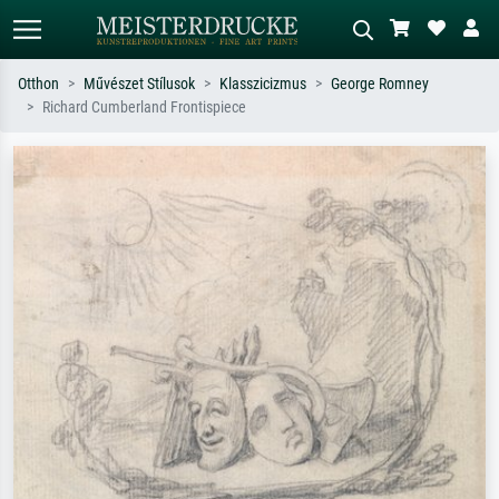
Otthon
Művészet Stílusok
Klasszicizmus
George Romney
Richard Cumberland Frontispiece
Alap keresés
MI-képkereső
Keressen művész, műcím vagy stílus
Írja le a jelenetet – pl. zöld rét, sok
szerint – pl. Monet, Csillagos éj,
piros absztrakt, sötét olajkép, álló akt
impresszionizmus, Hokusai-hullám,
egy fa mellett.
akt.