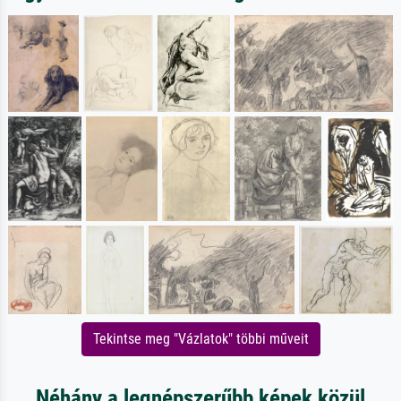
Tekintse meg "Vázlatok" többi műveit
Néhány a legnépszerűbb képek közül