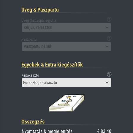
Üveg & Paszpartu
Üveg (hátlappal együtt)
Kérjük, válasszon
Paszpartu
Paszpartu nélkül
Egyebek & Extra kiegészítők
Képakasztó
Fűrészfogas akasztó
Összegzés
Nyomtatás & megjelenítés
€ 83.40