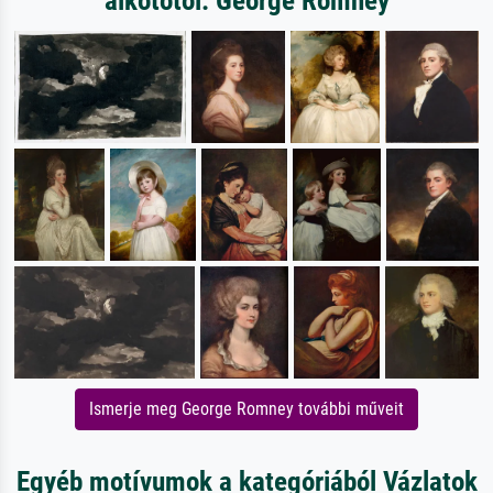
alkotótól: George Romney
Ismerje meg George Romney további műveit
Egyéb motívumok a kategóriából Vázlatok