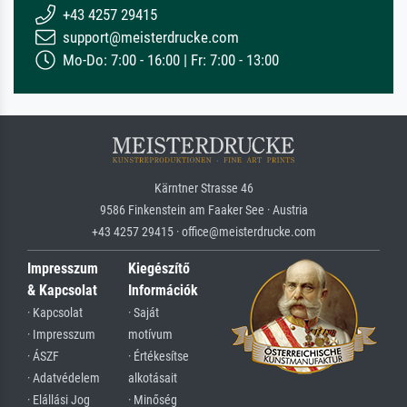
+43 4257 29415
support@meisterdrucke.com
Mo-Do: 7:00 - 16:00 | Fr: 7:00 - 13:00
Kärntner Strasse 46
9586 Finkenstein am Faaker See · Austria
+43 4257 29415 · office@meisterdrucke.com
Impresszum
Kiegészítő
& Kapcsolat
Információk
· Kapcsolat
· Saját
· Impresszum
motívum
· ÁSZF
· Értékesítse
· Adatvédelem
alkotásait
· Elállási Jog
· Minőség