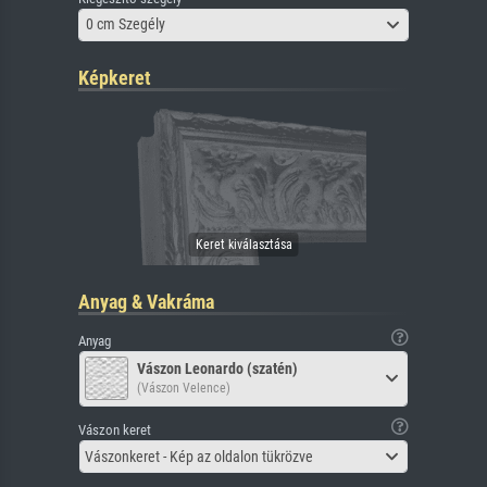
0 cm Szegély
Képkeret
Anyag & Vakráma
Anyag
Vászon Leonardo (szatén)
(Vászon Velence)
Vászon keret
Vászonkeret - Kép az oldalon tükrözve