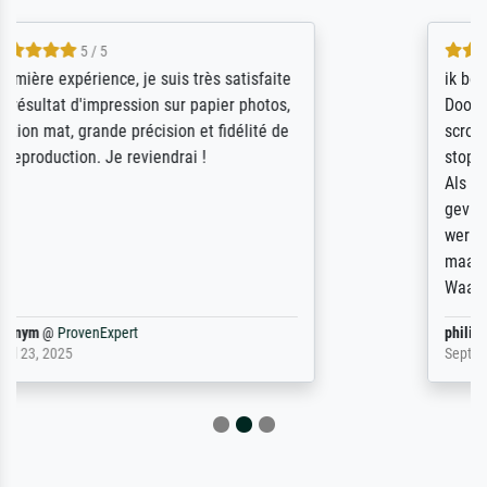
4.5 / 5
ik beoordeel Meisterdrucke zeer positief.
Door de 69505 beschikbare kunstenaars
scrollen is echter onbegonnen werk (na
stoppen begint het weer van voor af aan).
Als er naar een bepaalde kunstenaar
gevraagd wordt krijg je ook een aantal
werken van andere wat het onoverzichtelijk
maakt (bvb zoek Ros = ook Rops, Rose etc).
Waarom duidt u ...
philip
@
ProvenExpert
September 23, 2025