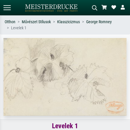
Otthon
Művészet Stílusok
Klasszicizmus
George Romney
Levelek 1
Alap keresés
MI-képkereső
Keressen művész, műcím vagy stílus
Írja le a jelenetet – pl. zöld rét, sok
szerint – pl. Monet, Csillagos éj,
piros absztrakt, sötét olajkép, álló akt
impresszionizmus, Hokusai-hullám,
egy fa mellett.
akt.
Levelek 1