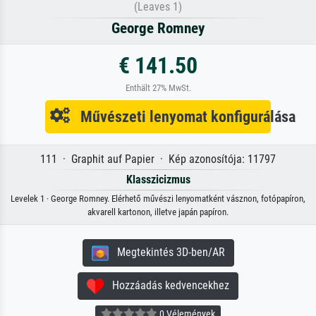
(Leaves 1)
George Romney
€ 141.50
Enthält 27% MwSt.
Művészeti lenyomat konfigurálása
111 · Graphit auf Papier · Kép azonosítója: 11797
Klasszicizmus
Levelek 1 · George Romney. Elérhető művészi lenyomatként vásznon, fotópapíron,
akvarell kartonon, illetve japán papíron.
Megtekintés 3D-ben/AR
Hozzáadás kedvencekhez
0 Vélemények