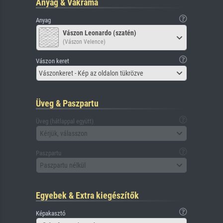
Anyag & Vakráma
Anyag
Vászon Leonardo (szatén)
(Vászon Velence)
Vászon keret
Vászonkeret - Kép az oldalon tükrözve
Üveg & Paszpartu
Üveg (hátlappal együtt)
Kérjük, válasszon
Paszpartu
Paszpartu nélkül
Egyebek & Extra kiegészítők
Képakasztó