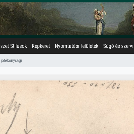
zet Stílusok
Képkeret
Nyomtatási felületek
Súgó és szervi
 jótékonysági