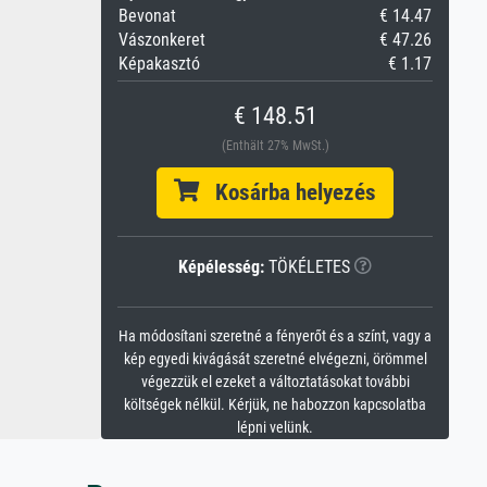
Bevonat
€ 14.47
Vászonkeret
€ 47.26
Képakasztó
€ 1.17
€ 148.51
(Enthält 27% MwSt.)
Kosárba helyezés
Képélesség:
TÖKÉLETES
Ha módosítani szeretné a fényerőt és a színt, vagy a
kép egyedi kivágását szeretné elvégezni, örömmel
végezzük el ezeket a változtatásokat további
költségek nélkül. Kérjük, ne habozzon kapcsolatba
lépni velünk.