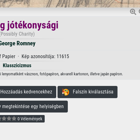
eg jótékonysági
(Possibly Charity)
George Romney
f Papier · Kép azonosítója: 11615
Klasszicizmus
lenyomatként vásznon, fotópapíron, akvarell kartonon, illetve japán papíron.
ozzáadás kedvencekhez
Falszín kiválasztása
megtekintése egy helyiségben
0 Vélemények