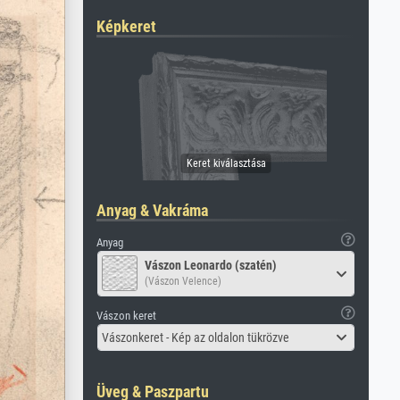
Képkeret
Anyag & Vakráma
Anyag
Vászon Leonardo (szatén)
(Vászon Velence)
Vászon keret
Vászonkeret - Kép az oldalon tükrözve
Üveg & Paszpartu