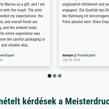
lients demands, and provides
support. - the quality of the pr
ice on how to obtain the best
excellent and difficult to dist
 the prints requested by the
from the real thing; it will be
e company has a vast
for high-quality art prints fro
of prints to choose from, and
the quality of the framing is e
e excellent service also with
the customisation options for
prints which are not in that
are broad - the customer sup
. Highly recommended!
colleagues are truly super...
rovenExpert
Anonym
@
ProvenExpert
6
January 12, 2026
mételt kérdések a Meisterdru