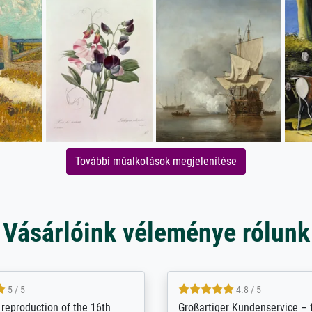
További műalkotások megjelenítése
Vásárlóink véleménye rólunk
5 / 5
5 / 5
t Meisterdrucke strives to
Outstanding quality and cus