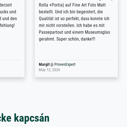
inting is
Extraordinaire diversité des thèmes
inguish
abordés et personnalisation des
 my go-to
demandes (recadrage, réajustement des
m now on -
couleurs). Relation clientèle parfaite.
xcellent -
Transport, réception sans aucun
 the work
problème. Merci à toute l'équipe ! Hervé
port
Anonym
@
ProvenExpert
March 31, 2025
cke kapcsán