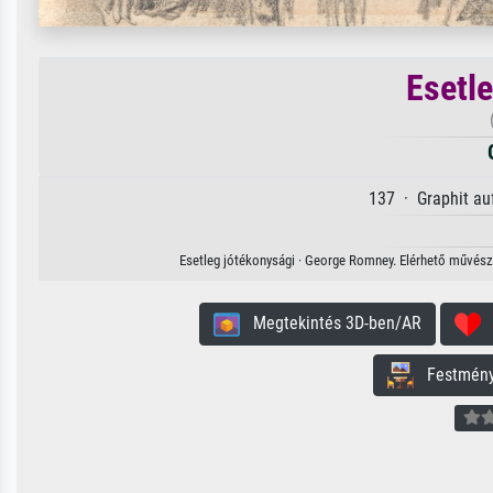
Esetl
137 · Graphit au
Esetleg jótékonysági · George Romney. Elérhető művészi 
Megtekintés 3D-ben/AR
H
Festmény 