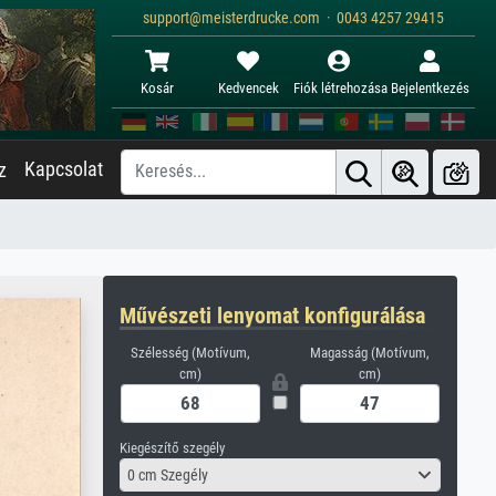
support@meisterdrucke.com · 0043 4257 29415
Kosár
Kedvencek
Fiók létrehozása
Bejelentkezés
Kapcsolat
z
Művészeti lenyomat konfigurálása
Szélesség (Motívum,
Magasság (Motívum,
cm)
cm)
Kiegészítő szegély
0 cm Szegély