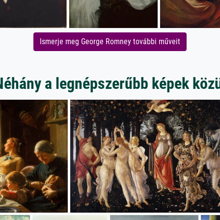
Ismerje meg George Romney további műveit
Néhány a legnépszerűbb képek közü