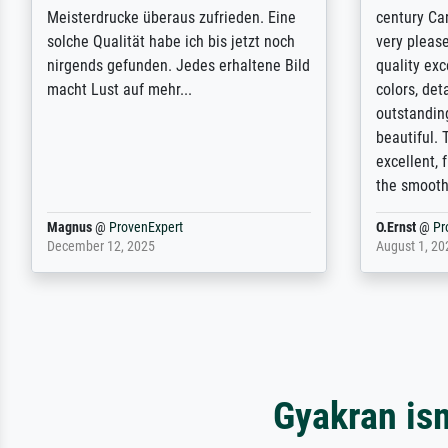
Ausführung des Auftrags hat eine Weile
meet its c
gedauert, die angekündigte Lieferzeit
expert adv
wurde aber letztlich sogar etwas
results for
unterschritten. Die Qualität des Papiers
client. Th
und des Drucks (Farben, Details usw.) ist
repertoire 
nicht nur gut, sondern hervorragend.
will provid
Selbst ein Druck ist damit ein Kunstwerk
regards to 
im eigenen Sinne. Definitiv den Pre...
repertoire
Dr.
@
ProvenExpert
Anonym
@
P
February 3, 2026
April 22, 202
Gyakran is