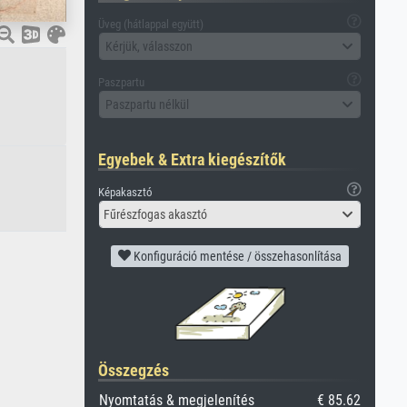
Üveg (hátlappal együtt)
Kérjük, válasszon
Paszpartu
Paszpartu nélkül
Egyebek & Extra kiegészítők
Képakasztó
Fűrészfogas akasztó
Konfiguráció mentése / összehasonlítása
Összegzés
Nyomtatás & megjelenítés
€ 85.62