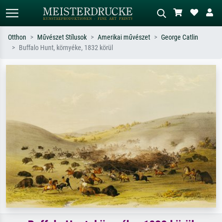
Otthon
Művészet Stílusok
Amerikai művészet
George Catlin
Buffalo Hunt, környéke, 1832 körül
Alap keresés
MI-képkereső
Keressen művész, műcím vagy stílus
Írja le a jelenetet – pl. zöld rét, sok
szerint – pl. Monet, Csillagos éj,
piros absztrakt, sötét olajkép, álló akt
impresszionizmus, Hokusai-hullám,
egy fa mellett.
akt.