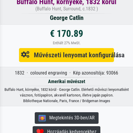
Buffalo Hunt, környéke, 1832 körül
(Buffalo Hunt, Surround, c.1832 )
George Catlin
€ 170.89
Enthält 27% MwSt.
Művészeti lenyomat konfigurálása
1832 · coloured engraving · Kép azonosítója: 93066
Amerikai művészet
Buffalo Hunt, környéke, 1832 körül · George Catlin. Elérhető művészi lenyomatként
vásznon, fotópapíron, akvarell kartonon, illetve japán papíron.
Bibliotheque Nationale, Paris, France / Bridgeman Images
Megtekintés 3D-ben/AR
Hozzáadás kedvencekhez