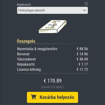
Képakasztó
Fűrészfogas akasztó
Összegzés
Nyomtatás & megjelenítés
€ 88.56
Bevonat
€ 14.96
Vászonkeret
€ 48.49
Képakasztó
€ 1.17
Licence költség
€ 17.72
€ 170.89
(Enthält 27% MwSt.)
Kosárba helyezés