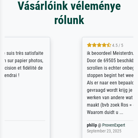
Vásárlóink véleménye
rólunk
4.5 / 5
ik beoordeel Meisterdrucke zeer positief.
Door de 69505 beschikbare kunstenaars
scrollen is echter onbegonnen werk (na
stoppen begint het weer van voor af aan).
Als er naar een bepaalde kunstenaar
gevraagd wordt krijg je ook een aantal
werken van andere wat het onoverzichtelijk
maakt (bvb zoek Ros = ook Rops, Rose etc).
Waarom duidt u ...
philip
@
ProvenExpert
September 23, 2025