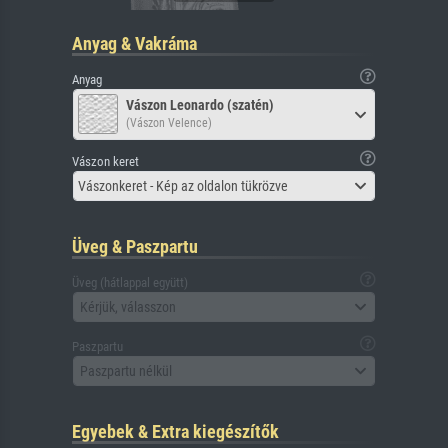
Anyag & Vakráma
Anyag
Vászon Leonardo (szatén)
(Vászon Velence)
Vászon keret
Vászonkeret - Kép az oldalon tükrözve
Üveg & Paszpartu
Üveg (hátlappal együtt)
Kérjük, válasszon
Paszpartu
Paszpartu nélkül
Egyebek & Extra kiegészítők