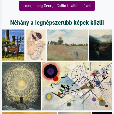
Ismerje meg George Catlin további műveit
Néhány a legnépszerűbb képek közül