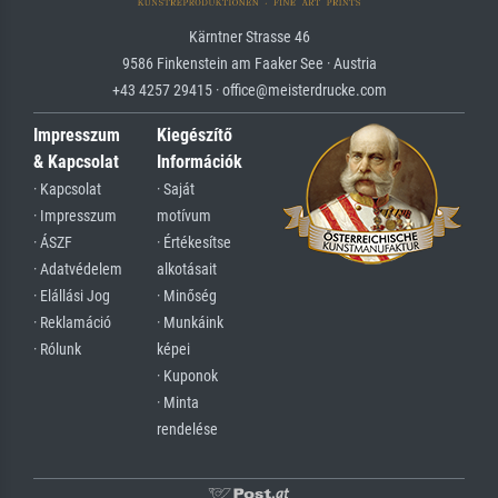
Kärntner Strasse 46
9586 Finkenstein am Faaker See · Austria
+43 4257 29415 · office@meisterdrucke.com
Impresszum
Kiegészítő
& Kapcsolat
Információk
· Kapcsolat
· Saját
· Impresszum
motívum
· ÁSZF
· Értékesítse
· Adatvédelem
alkotásait
· Elállási Jog
· Minőség
· Reklamáció
· Munkáink
· Rólunk
képei
· Kuponok
· Minta
rendelése