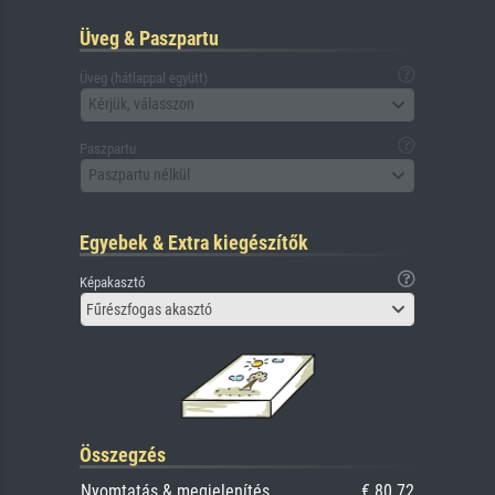
Üveg & Paszpartu
Üveg (hátlappal együtt)
Kérjük, válasszon
Paszpartu
Paszpartu nélkül
Egyebek & Extra kiegészítők
Képakasztó
Fűrészfogas akasztó
Összegzés
Nyomtatás & megjelenítés
€ 80.72