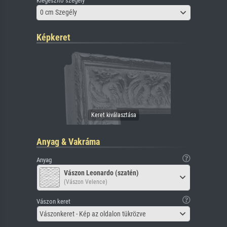
Kiegészítő szegély
0 cm Szegély
Képkeret
Anyag & Vakráma
Anyag
Vászon Leonardo (szatén)
(Vászon Velence)
Vászon keret
Vászonkeret - Kép az oldalon tükrözve