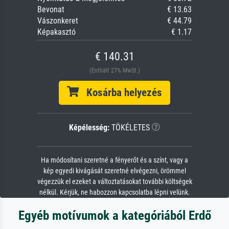
Bevonat
€ 13.63
Vászonkeret
€ 44.79
Képakasztó
€ 1.17
€ 140.31
(Enthält 27% MwSt.)
Kosárba helyezés
Képélesség:
TÖKÉLETES
Ha módosítani szeretné a fényerőt és a színt, vagy a
kép egyedi kivágását szeretné elvégezni, örömmel
végezzük el ezeket a változtatásokat további költségek
nélkül. Kérjük, ne habozzon kapcsolatba lépni velünk.
Egyéb motívumok a kategóriából Erdő