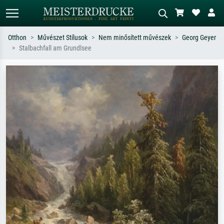
Otthon
Művészet Stílusok
Nem minősített művészek
Georg Geyer
Stalbachfall am Grundlsee
Alap keresés
MI-képkereső
Keressen művész, műcím vagy stílus
Írja le a jelenetet – pl. zöld rét, sok
szerint – pl. Monet, Csillagos éj,
piros absztrakt, sötét olajkép, álló akt
impresszionizmus, Hokusai-hullám,
egy fa mellett.
akt.