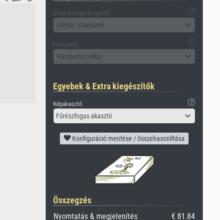
Üveg (hátlappal együtt)
Kérjük, válasszon
Paszpartu
Paszpartu nélkül
Egyebek & Extra kiegészítők
Képakasztó
Fűrészfogas akasztó
Konfiguráció mentése / összehasonlítása
Összegzés
Nyomtatás & megjelenítés
€ 81.84