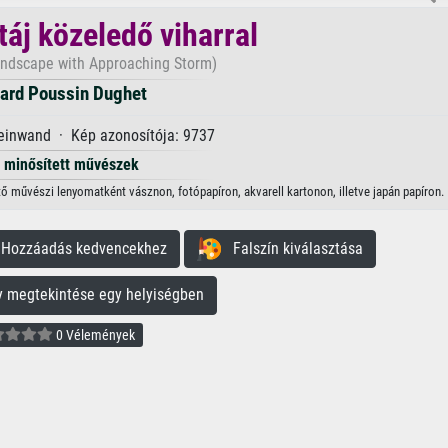
táj közeledő viharral
ndscape with Approaching Storm)
ard Poussin Dughet
einwand · Kép azonosítója: 9737
minősített művészek
tő művészi lenyomatként vásznon, fotópapíron, akvarell kartonon, illetve japán papíron.
ozzáadás kedvencekhez
Falszín kiválasztása
megtekintése egy helyiségben
0 Vélemények