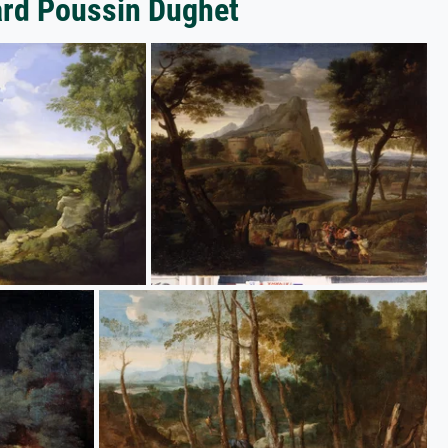
ard Poussin Dughet