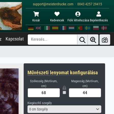
support@meisterdrucke.com · 0043 4257 29415
Kosár
Kedvencek
Fiók létrehozása
Bejelentkezés
Kapcsolat
z
Művészeti lenyomat konfigurálása
Szélesség (Motívum,
Magasság (Motívum,
cm)
cm)
Kiegészítő szegély
0 cm Szegély