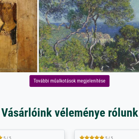
További műalkotások megjelenítése
Vásárlóink véleménye rólunk
5 / 5
5 / 5