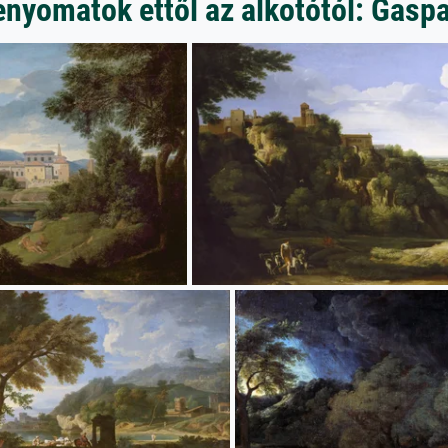
enyomatok ettől az alkotótól: Gasp