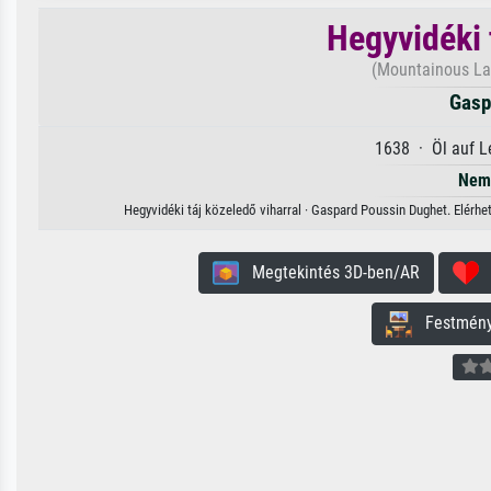
Hegyvidéki 
(Mountainous La
Gasp
1638 · Öl auf L
Nem 
Hegyvidéki táj közeledő viharral · Gaspard Poussin Dughet. Elérhe
Megtekintés 3D-ben/AR
H
Festmény 