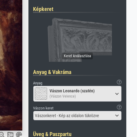
Képkeret
Anyag & Vakráma
Anyag
Vászon Leonardo (szatén)
(Vászon Velence)
Vászon keret
Vászonkeret - Kép az oldalon tükrözve
Üveg & Paszpartu