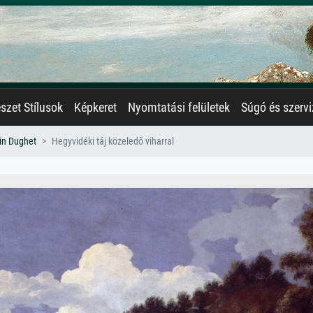
zet Stílusok
Képkeret
Nyomtatási felületek
Súgó és szervi
in Dughet
Hegyvidéki táj közeledő viharral