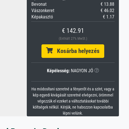
Bevonat
€ 13.88
Vászonkeret
€ 46.02
Képakasztó
€ 1.17
€ 142.91
(Enthält 27% MwSt.)
Kosárba helyezés
Képélesség:
NAGYON JÓ
Ha módosítani szeretné a fényerőt és a színt, vagy a
kép egyedi kivágását szeretné elvégezni, örömmel
végezzük el ezeket a változtatásokat további
költségek nélkül. Kérjük, ne habozzon kapcsolatba
lépni velünk.