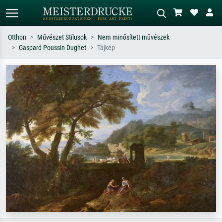
Otthon
Művészet Stílusok
Nem minősített művészek
Gaspard Poussin Dughet
Tájkép
Alap keresés
MI-képkereső
Keressen művész, műcím vagy stílus
Írja le a jelenetet – pl. zöld rét, sok
szerint – pl. Monet, Csillagos éj,
piros absztrakt, sötét olajkép, álló akt
impresszionizmus, Hokusai-hullám,
egy fa mellett.
akt.