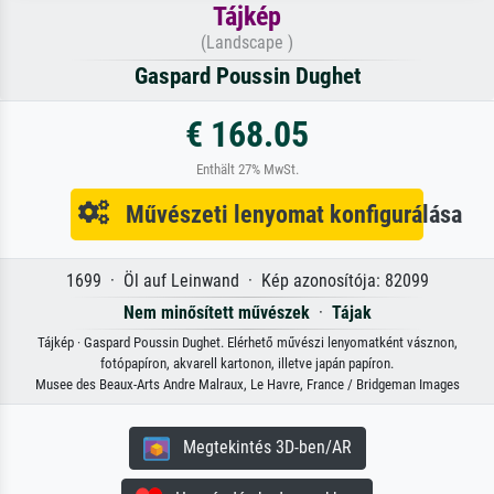
Tájkép
(Landscape )
Gaspard Poussin Dughet
€ 168.05
Enthält 27% MwSt.
Művészeti lenyomat konfigurálása
1699 · Öl auf Leinwand · Kép azonosítója: 82099
Nem minősített művészek
·
Tájak
Tájkép · Gaspard Poussin Dughet. Elérhető művészi lenyomatként vásznon,
fotópapíron, akvarell kartonon, illetve japán papíron.
Musee des Beaux-Arts Andre Malraux, Le Havre, France / Bridgeman Images
Megtekintés 3D-ben/AR