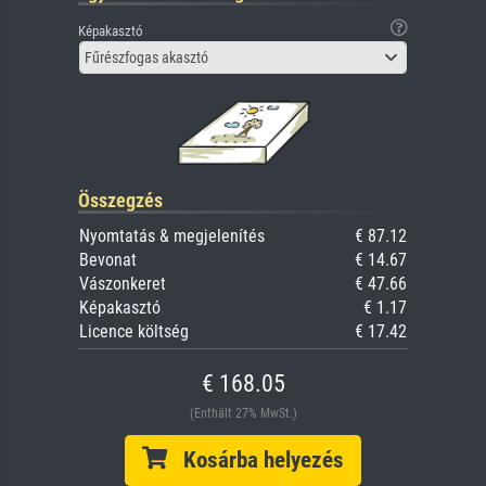
Képakasztó
Fűrészfogas akasztó
Összegzés
Nyomtatás & megjelenítés
€ 87.12
Bevonat
€ 14.67
Vászonkeret
€ 47.66
Képakasztó
€ 1.17
Licence költség
€ 17.42
€ 168.05
(Enthält 27% MwSt.)
Kosárba helyezés