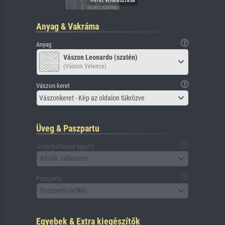
Anyag & Vakráma
Anyag
Vászon Leonardo (szatén)
(Vászon Velence)
Vászon keret
Vászonkeret - Kép az oldalon tükrözve
Üveg & Paszpartu
Üveg (hátlappal együtt)
Kérjük, válasszon
Paszpartu
Paszpartu nélkül
Egyebek & Extra kiegészítők