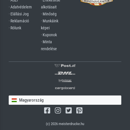
· ÁSZF
· Értékesítse
· Adatvédelem
alkotásait
· Elállási Jog
· Minőség
· Reklamáció
· Munkáink
· Rólunk
képei
· Kuponok
· Minta
rendelése
Magyarország
(c) 2026 meisterdrucke.hu