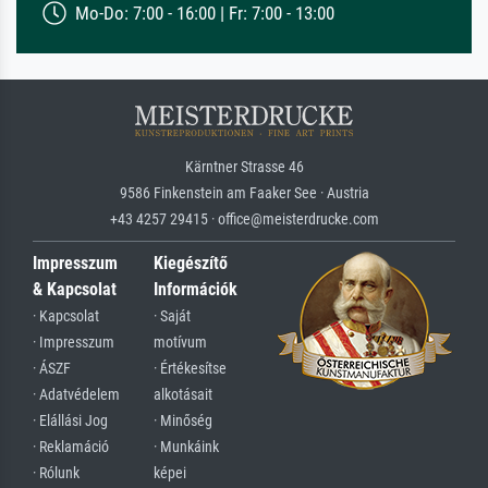
Mo-Do: 7:00 - 16:00 | Fr: 7:00 - 13:00
Kärntner Strasse 46
9586 Finkenstein am Faaker See · Austria
+43 4257 29415 · office@meisterdrucke.com
Impresszum
Kiegészítő
& Kapcsolat
Információk
· Kapcsolat
· Saját
· Impresszum
motívum
· ÁSZF
· Értékesítse
· Adatvédelem
alkotásait
· Elállási Jog
· Minőség
· Reklamáció
· Munkáink
· Rólunk
képei