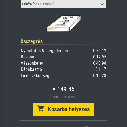
Fűrészfogas akasztó
Összegzés
Nyomtatás & megjelenítés
€ 76.12
Bevonat
€ 12.95
Vászonkeret
€ 43.98
Képakasztó
€ 1.17
Licence költség
€ 15.23
€ 149.45
(Enthält 27% MwSt.)
Kosárba helyezés