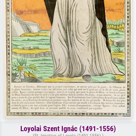
Loyolai Szent Ignác (1491-1556)
(St. Ignatius of Loyola (1491-1556) )