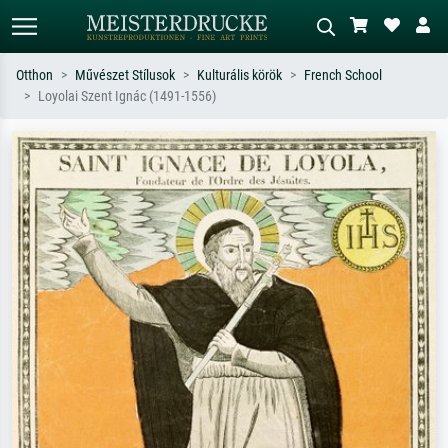
Otthon
Művészet Stílusok
Kulturális körök
French School
Loyolai Szent Ignác (1491-1556)
Alap keresés
MI-képkereső
Keressen művész, műcím vagy stílus
Írja le a jelenetet – pl. zöld rét, sok
szerint – pl. Monet, Csillagos éj,
piros absztrakt, sötét olajkép, álló akt
impresszionizmus, Hokusai-hullám,
egy fa mellett.
akt.