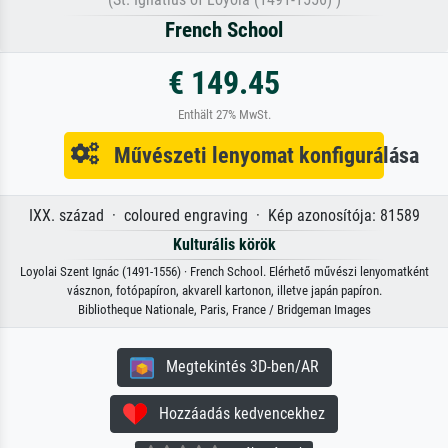
French School
€ 149.45
Enthält 27% MwSt.
Művészeti lenyomat konfigurálása
IXX. század · coloured engraving · Kép azonosítója: 81589
Kulturális körök
Loyolai Szent Ignác (1491-1556) · French School. Elérhető művészi lenyomatként
vásznon, fotópapíron, akvarell kartonon, illetve japán papíron.
Bibliotheque Nationale, Paris, France / Bridgeman Images
Megtekintés 3D-ben/AR
Hozzáadás kedvencekhez