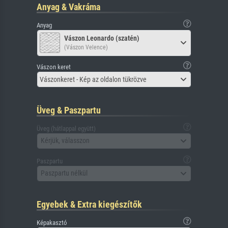
Anyag & Vakráma
Anyag
Vászon Leonardo (szatén)
(Vászon Velence)
Vászon keret
Vászonkeret - Kép az oldalon tükrözve
Üveg & Paszpartu
Üveg (hátlappal együtt)
Kérjük, válasszon
Paszpartu
Paszpartu nélkül
Egyebek & Extra kiegészítők
Képakasztó