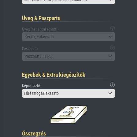
Üveg & Paszpartu
Üveg (hátlappal együtt)
Kérjük, válasszon
Paszpartu
Paszpartu nélkül
Egyebek & Extra kiegészítők
Képakasztó
Fűrészfogas akasztó
Összegzés