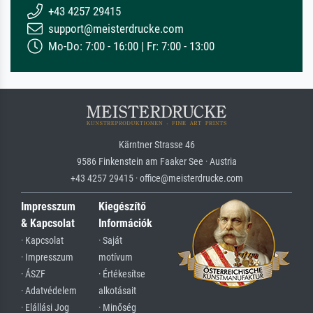
+43 4257 29415
support@meisterdrucke.com
Mo-Do: 7:00 - 16:00 | Fr: 7:00 - 13:00
Kärntner Strasse 46
9586 Finkenstein am Faaker See · Austria
+43 4257 29415 · office@meisterdrucke.com
Impresszum
Kiegészítő
& Kapcsolat
Információk
· Kapcsolat
· Saját
· Impresszum
motívum
· ÁSZF
· Értékesítse
· Adatvédelem
alkotásait
· Elállási Jog
· Minőség