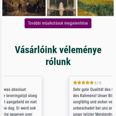
További műalkotások megjelenítése
Vásárlóink véleménye
rólunk
5 / 5
Sehr gute Qualität des Leinwanddrucks und
des Rahmens! Unser Bild wurde sehr
sorgfältig und sicher verpackt, so dass es
unbeschadet bei uns ankam. Es wird nicht
unser letzter Meisterdruck sein. Vielen