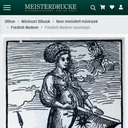
Otthon
Művészet Stílusok
Nem minősített művészek
Friedrich Riederer
Friedrich Riederer nyomdajel
Alap keresés
MI-képkereső
Keressen művész, műcím vagy stílus
Írja le a jelenetet – pl. zöld rét, sok
szerint – pl. Monet, Csillagos éj,
piros absztrakt, sötét olajkép, álló akt
impresszionizmus, Hokusai-hullám,
egy fa mellett.
akt.