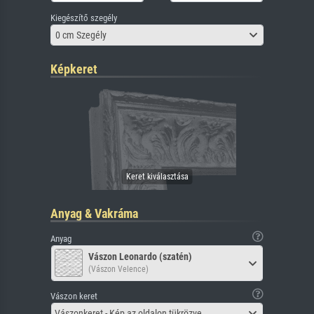
Kiegészítő szegély
0 cm Szegély
Képkeret
Anyag & Vakráma
Anyag
Vászon Leonardo (szatén)
(Vászon Velence)
Vászon keret
Vászonkeret - Kép az oldalon tükrözve