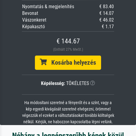
Nyomtatás & megjelenítés
€ 83.40
Bevonat
€ 14.07
Vászonkeret
€ 46.02
Képakasztó
€ 1.17
€ 144.67
(Enthält 27% MwSt.)
Kosárba helyezés
Képélesség:
TÖKÉLETES
Ha módosítani szeretné a fényerőt és a színt, vagy a
kép egyedi kivágását szeretné elvégezni, örömmel
végezzük el ezeket a változtatásokat további költségek
nélkül. Kérjük, ne habozzon kapcsolatba lépni velünk.
Néhány a legnépszerűbb képek közül