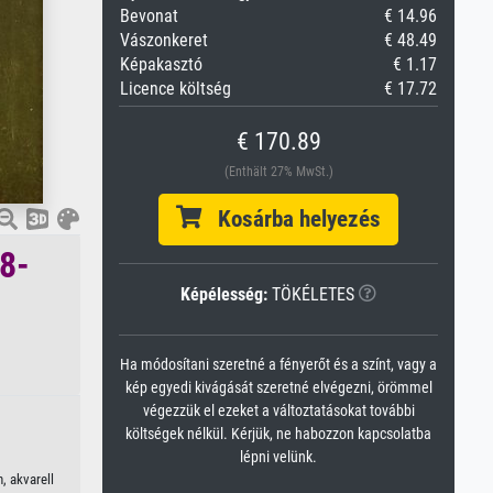
Bevonat
€ 14.96
Vászonkeret
€ 48.49
Képakasztó
€ 1.17
Licence költség
€ 17.72
€ 170.89
(Enthält 27% MwSt.)
Kosárba helyezés
88-
Képélesség:
TÖKÉLETES
Ha módosítani szeretné a fényerőt és a színt, vagy a
kép egyedi kivágását szeretné elvégezni, örömmel
végezzük el ezeket a változtatásokat további
költségek nélkül. Kérjük, ne habozzon kapcsolatba
lépni velünk.
, akvarell