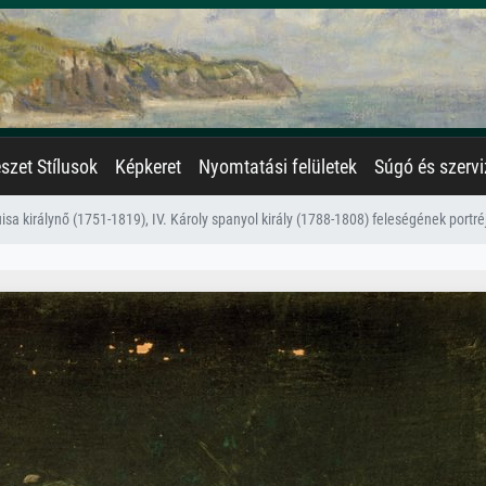
zet Stílusok
Képkeret
Nyomtatási felületek
Súgó és szervi
isa királynő (1751-1819), IV. Károly spanyol király (1788-1808) feleségének portré