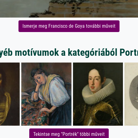
Ismerje meg Francisco de Goya további műveit
yéb motívumok a kategóriából Port
Tekintse meg "Portrék" többi műveit