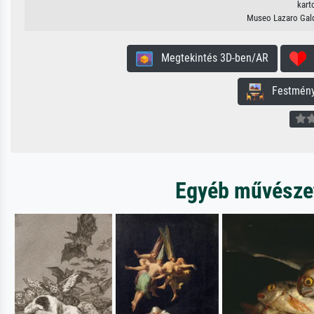
kart
Museo Lazaro Gald
Megtekintés 3D-ben/AR
H
Festmény 
Egyéb művészeti