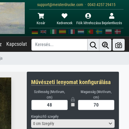
support@meisterdrucke.com · 0043 4257 29415
Kosár
Kedvencek
Fiók létrehozása
Bejelentkezés
Kapcsolat
z
ja
Művészeti lenyomat konfigurálása
Szélesség (Motívum,
Magasság (Motívum,
cm)
cm)
Kiegészítő szegély
0 cm Szegély