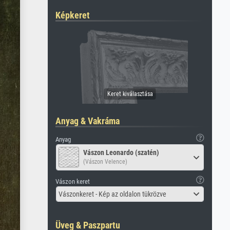
Képkeret
Anyag & Vakráma
Anyag
Vászon Leonardo (szatén)
(Vászon Velence)
Vászon keret
Vászonkeret - Kép az oldalon tükrözve
Üveg & Paszpartu