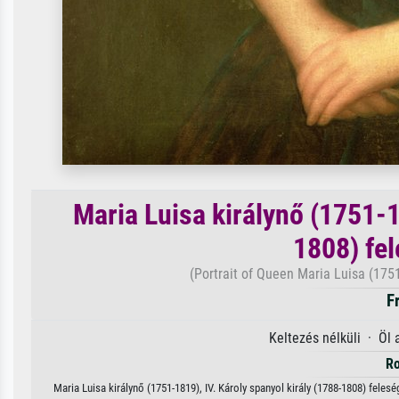
Maria Luisa királynő (1751-1
1808) fe
(Portrait of Queen Maria Luisa (1751
F
Keltezés nélküli · Öl
R
Maria Luisa királynő (1751-1819), IV. Károly spanyol király (1788-1808) fele