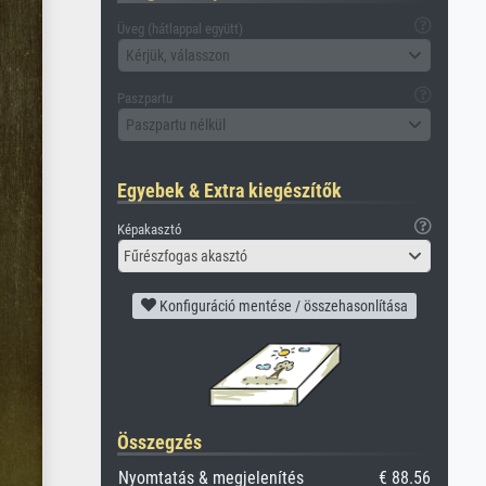
Üveg (hátlappal együtt)
Kérjük, válasszon
Paszpartu
Paszpartu nélkül
Egyebek & Extra kiegészítők
Képakasztó
Fűrészfogas akasztó
Konfiguráció mentése / összehasonlítása
Összegzés
Nyomtatás & megjelenítés
€ 88.56