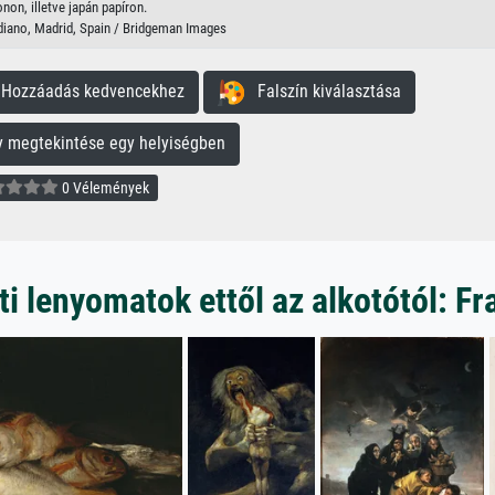
onon, illetve japán papíron.
iano, Madrid, Spain / Bridgeman Images
ozzáadás kedvencekhez
Falszín kiválasztása
megtekintése egy helyiségben
0 Vélemények
 lenyomatok ettől az alkotótól: F