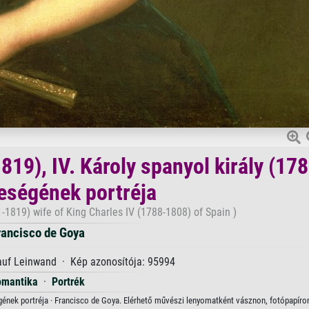
819), IV. Károly spanyol király (17
leségének portréja
-1819) wife of King Charles IV (1788-1808) of Spain )
rancisco de Goya
 auf Leinwand · Kép azonosítója: 95994
omantika
·
Portrék
ségének portréja · Francisco de Goya. Elérhető művészi lenyomatként vásznon, fotópapíron