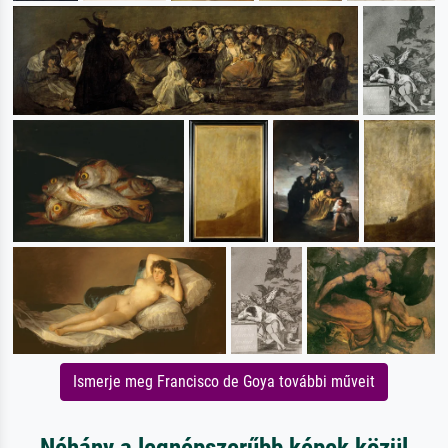
Ismerje meg Francisco de Goya további műveit
Néhány a legnépszerűbb képek közül