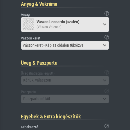
Anyag & Vakráma
Anyag
Vászon Leonardo (szatén)
(Vászon Velence)
Vászon keret
Vászonkeret - Kép az oldalon tükrözve
Üveg & Paszpartu
Üveg (hátlappal együtt)
Kérjük, válasszon
Paszpartu
Paszpartu nélkül
Egyebek & Extra kiegészítők
Képakasztó