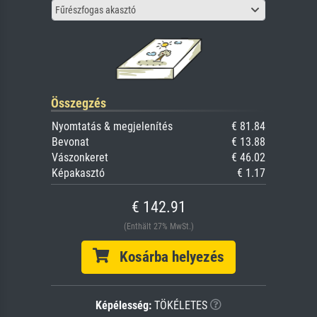
Fűrészfogas akasztó
Összegzés
Nyomtatás & megjelenítés
€ 81.84
Bevonat
€ 13.88
Vászonkeret
€ 46.02
Képakasztó
€ 1.17
€ 142.91
(Enthält 27% MwSt.)
Kosárba helyezés
Képélesség:
TÖKÉLETES