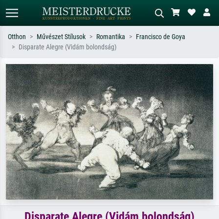
Otthon
Művészet Stílusok
Romantika
Francisco de Goya
Disparate Alegre (Vidám bolondság)
Alap keresés
MI-képkereső
Keressen művész, műcím vagy stílus
Írja le a jelenetet – pl. zöld rét, sok
szerint – pl. Monet, Csillagos éj,
piros absztrakt, sötét olajkép, álló akt
impresszionizmus, Hokusai-hullám,
egy fa mellett.
akt.
Disparate Alegre (Vidám bolondság)