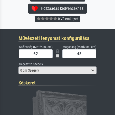
Hozzáadás kedvencekhez
0 Vélemények
Művészeti lenyomat konfigurálása
Szélesség (Motívum, cm)
Magasság (Motívum, cm)
Kiegészítő szegély
0 cm Szegély
Képkeret