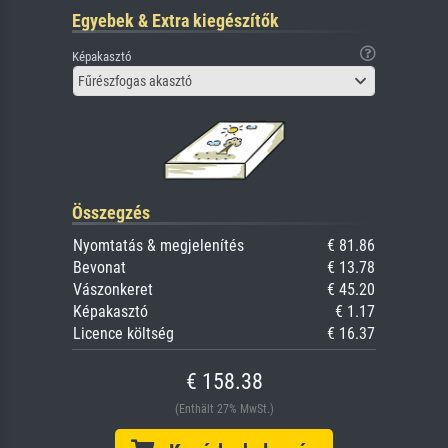
Egyebek & Extra kiegészítők
Képakasztó
Fűrészfogas akasztó
Összegzés
Nyomtatás & megjelenítés
€ 81.86
Bevonat
€ 13.78
Vászonkeret
€ 45.20
Képakasztó
€ 1.17
Licence költség
€ 16.37
€ 158.38
(Enthält 27% MwSt.)