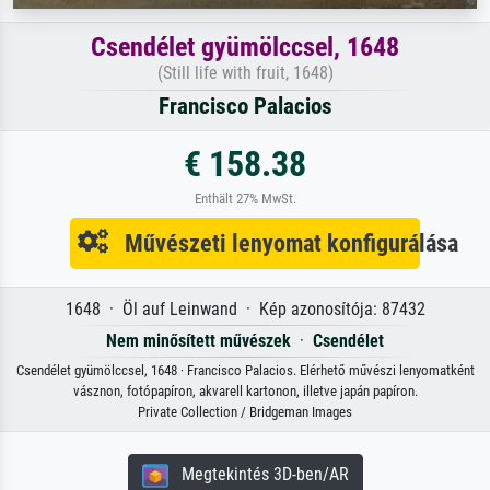
Csendélet gyümölccsel, 1648
(Still life with fruit, 1648)
Francisco Palacios
€ 158.38
Enthält 27% MwSt.
Művészeti lenyomat konfigurálása
1648 · Öl auf Leinwand · Kép azonosítója: 87432
Nem minősített művészek
·
Csendélet
Csendélet gyümölccsel, 1648 · Francisco Palacios. Elérhető művészi lenyomatként
vásznon, fotópapíron, akvarell kartonon, illetve japán papíron.
Private Collection / Bridgeman Images
Megtekintés 3D-ben/AR