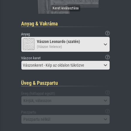
Anyag & Vakráma
Anyag
Vászon Leonardo (szatén)
(Vászon Velence)
Vászon keret
Vászonkeret - Kép az oldalon tükrözve
Üveg & Paszpartu
Üveg (hátlappal együtt)
Kérjük, válasszon
Paszpartu
Paszpartu nélkül