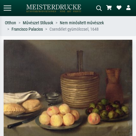
Otthon
Művészet Stílusok
Nem minősített művészek
Francisco Palacios
Csendélet gyümölccsel, 1648
Alap keresés
MI-képkereső
Keressen művész, műcím vagy stílus
Írja le a jelenetet – pl. zöld rét, sok
szerint – pl. Monet, Csillagos éj,
piros absztrakt, sötét olajkép, álló akt
impresszionizmus, Hokusai-hullám,
egy fa mellett.
akt.