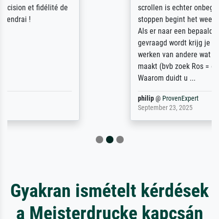
scrollen is echter onbegonnen werk (na
stoppen begint het weer van voor af aan).
Als er naar een bepaalde kunstenaar
gevraagd wordt krijg je ook een aantal
werken van andere wat het onoverzichtelijk
maakt (bvb zoek Ros = ook Rops, Rose etc).
Waarom duidt u ...
philip
@
ProvenExpert
September 23, 2025
Gyakran ismételt kérdések
a Meisterdrucke kapcsán