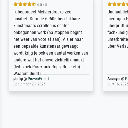
5 / 5
Die Zufriedenheit ist auch nicht dadurch
Excellent 
getrübt, dass das Bild entgegen einer
selection,
angegebenen Lieferanschrift (sollte
were easy, 
eine Überraschung für die normannische
the item it
Ehefrau sein zum Hochzeits- gleichzeitig
am based i
auch Geburtstag sein) doch nach zu
searching f
Hause zugestellt wurde.
impressed 
quality.
Jürgen
@
ProvenExpert
SJL
@
Prove
April 22, 2026
December 2,