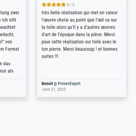
5 / 5
rives to
eine große Auswahl an Bildern und
d provides
deren Reproduktionsmöglichkeiten;
n the best
wurde sehr gut durch die einzelnen
ed by the
Bestellkriterien geführt, verständliche
st
Erklärungen, z.B. mit Bilddarstellungen,
 from, and
werde auf jeden Fall meine guten
 also with
Erfahrungen weitergeben.
t in that
ded!
Anonym
@
ProvenExpert
May 13, 2026