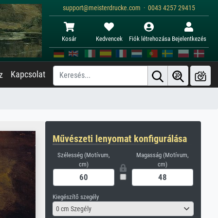
support@meisterdrucke.com · 0043 4257 29415
Kosár
Kedvencek
Fiók létrehozása
Bejelentkezés
Kapcsolat
z
Művészeti lenyomat konfigurálása
Szélesség (Motívum,
Magasság (Motívum,
cm)
cm)
Kiegészítő szegély
0 cm Szegély