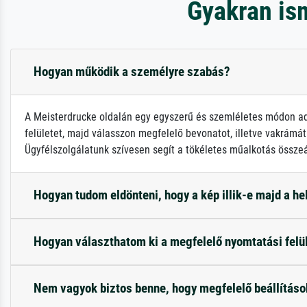
Gyakran is
Hogyan működik a személyre szabás?
A Meisterdrucke oldalán egy egyszerű és szemléletes módon adh
felületet, majd válasszon megfelelő bevonatot, illetve vakrámát!
Ügyfélszolgálatunk szívesen segít a tökéletes műalkotás összeá
Hogyan tudom eldönteni, hogy a kép illik-e majd a h
Hogyan választhatom ki a megfelelő nyomtatási felü
Nem vagyok biztos benne, hogy megfelelő beállítás