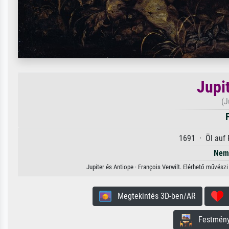
Jupi
(J
1691 · Öl auf 
Nem 
Jupiter és Antiope · François Verwilt. Elérhető művészi
Megtekintés 3D-ben/AR
H
Festmény 