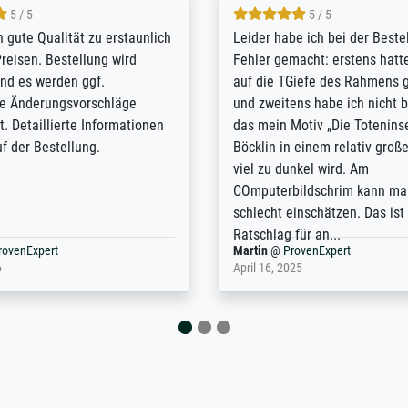
5 / 5
5 / 5
/ Highly recommended. The
The team at Meisterdrucke st
 ordering and payment process
meet its clients demands, an
shipping was efficient and
expert advice on how to obtai
self exceeds expectations. I
results for the prints request
n the UK and found the site
client. The company has a va
or a specific print - I am very
repertoire of prints to choose
with the service and the
will provide excellent service
regards to prints which are no
repertoire. Highly recommen
nExpert
Anonym
@
ProvenExpert
 2025
April 22, 2026