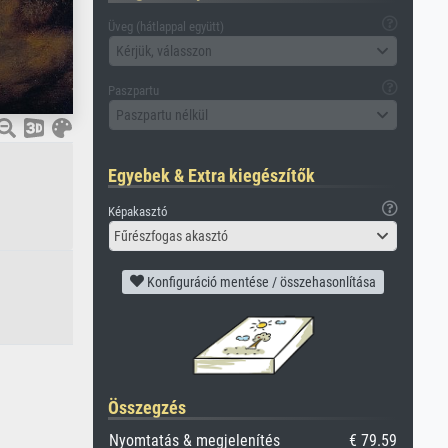
Üveg (hátlappal együtt)
Kérjük, válasszon
Paszpartu
Paszpartu nélkül
Egyebek & Extra kiegészítők
Képakasztó
Fűrészfogas akasztó
Konfiguráció mentése / összehasonlítása
Összegzés
Nyomtatás & megjelenítés
€ 79.59