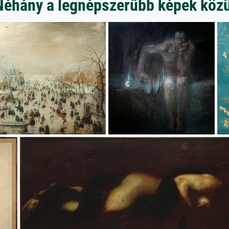
Néhány a legnépszerűbb képek közü