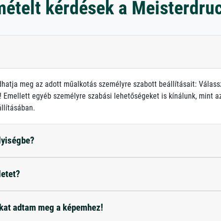
mételt kérdések a Meisterdru
atja meg az adott műalkotás személyre szabott beállításait: Válass
 Emellett egyéb személyre szabási lehetőségeket is kínálunk, mint az 
llításában.
elyiségbe?
letet?
okat adtam meg a képemhez!