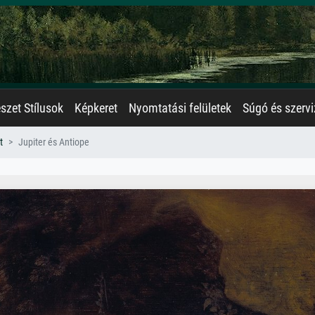
zet Stílusok
Képkeret
Nyomtatási felületek
Súgó és szervi
t
Jupiter és Antiope