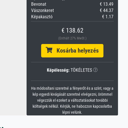
Bevonat
€ 13.49
Vászonkeret
€ 44.37
Képakasztó
€ 1.17
€ 138.62
(Enthält 27% MwSt.)
Kosárba helyezés
Képélesség:
TÖKÉLETES
Ha módosítani szeretné a fényerőt és a színt, vagy a
kép egyedi kivágását szeretné elvégezni, örömmel
végezzük el ezeket a változtatásokat további
költségek nélkül. Kérjük, ne habozzon kapcsolatba
lépni velünk.