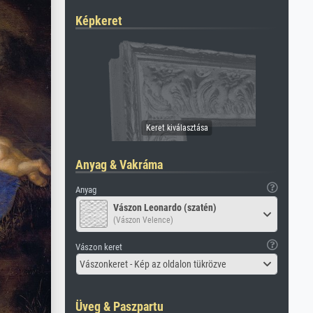
Képkeret
Anyag & Vakráma
Anyag
Vászon Leonardo (szatén)
(Vászon Velence)
Vászon keret
Vászonkeret - Kép az oldalon tükrözve
Üveg & Paszpartu