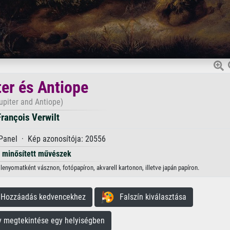
ter és Antiope
upiter and Antiope)
François Verwilt
Panel · Kép azonosítója: 20556
minősített művészek
 lenyomatként vásznon, fotópapíron, akvarell kartonon, illetve japán papíron.
ozzáadás kedvencekhez
Falszín kiválasztása
megtekintése egy helyiségben