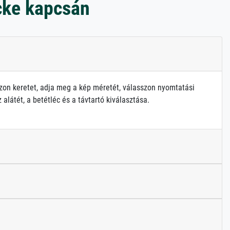
cke kapcsán
zon keretet, adja meg a kép méretét, válasszon nyomtatási
alátét, a betétléc és a távtartó kiválasztása.