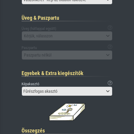
Üveg & Paszpartu
Üveg (hátlappal együtt)
Kérjük, válasszon
Paszpartu
Paszpartu nélkül
Egyebek & Extra kiegészítők
Képakasztó
Fűrészfogas akasztó
Összegzés