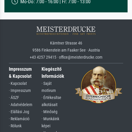
Mo-Do: 7:00 - 16:00 | Fr: 7:00 - 13:00
Kärntner Strasse 46
9586 Finkenstein am Faaker See · Austria
+43 4257 29415 · office@meisterdrucke.com
Impresszum
Kiegészítő
& Kapcsolat
Információk
· Kapcsolat
· Saját
· Impresszum
motívum
· ÁSZF
· Értékesítse
· Adatvédelem
alkotásait
· Elállási Jog
· Minőség
· Reklamáció
· Munkáink
· Rólunk
képei