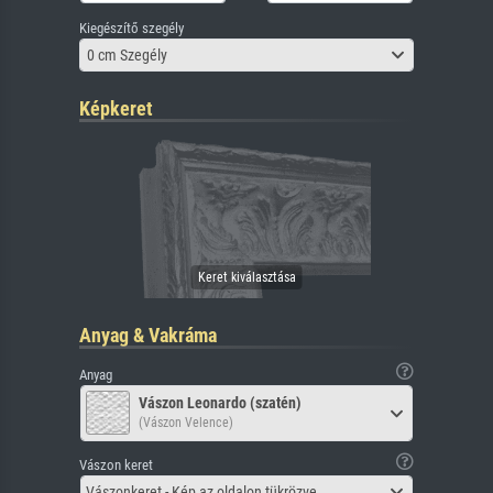
Kiegészítő szegély
0 cm Szegély
Képkeret
Anyag & Vakráma
Anyag
Vászon Leonardo (szatén)
(Vászon Velence)
Vászon keret
Vászonkeret - Kép az oldalon tükrözve