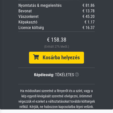
Nyomtatás & megjelenítés
€ 81.86
Bevonat
€ 13.78
Vászonkeret
€ 45.20
Képakasztó
€ 1.17
Licence költség
€ 16.37
€ 158.38
(Enthält 27% MwSt.)
Kosárba helyezés
Képélesség:
TÖKÉLETES
Ha módosítani szeretné a fényerőt és a színt, vagy a
kép egyedi kivágását szeretné elvégezni, örömmel
végezzük el ezeket a változtatásokat további költségek
nélkül. Kérjük, ne habozzon kapcsolatba lépni velünk.