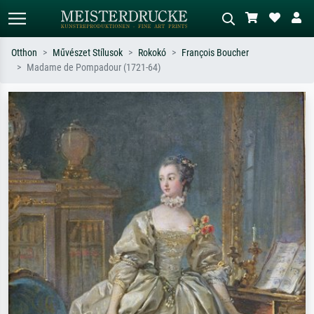
Otthon
Művészet Stílusok
Rokokó
François Boucher
Madame de Pompadour (1721-64)
Alap keresés
MI-képkereső
Keressen művész, műcím vagy stílus
Írja le a jelenetet – pl. zöld rét, sok
szerint – pl. Monet, Csillagos éj,
piros absztrakt, sötét olajkép, álló akt
impresszionizmus, Hokusai-hullám,
egy fa mellett.
akt.