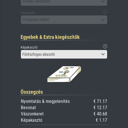
Kérjük, válasszon
Paszpartu
Paszpartu nélkül
Egyebek & Extra kiegészítők
Képakasztó
Fűrészfogas akasztó
Összegzés
Nyomtatás & megjelenítés
€ 71.17
Bevonat
€ 12.17
Vászonkeret
€ 40.68
Képakasztó
€ 1.17