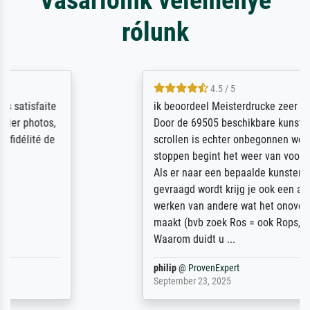
rólunk
4.5 / 5
ik beoordeel Meisterdrucke zeer positief.
Door de 69505 beschikbare kunstenaars
scrollen is echter onbegonnen werk (na
stoppen begint het weer van voor af aan).
Als er naar een bepaalde kunstenaar
gevraagd wordt krijg je ook een aantal
werken van andere wat het onoverzichtelijk
maakt (bvb zoek Ros = ook Rops, Rose etc).
Waarom duidt u ...
philip
@
ProvenExpert
September 23, 2025