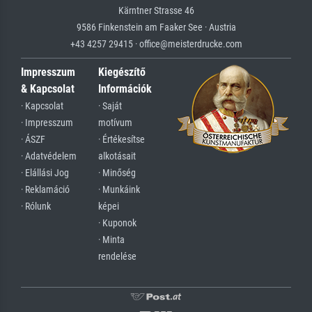
Kärntner Strasse 46
9586 Finkenstein am Faaker See · Austria
+43 4257 29415 · office@meisterdrucke.com
Impresszum
Kiegészítő
& Kapcsolat
Információk
· Kapcsolat
· Saját
· Impresszum
motívum
· ÁSZF
· Értékesítse
· Adatvédelem
alkotásait
· Elállási Jog
· Minőség
· Reklamáció
· Munkáink
· Rólunk
képei
· Kuponok
· Minta
rendelése