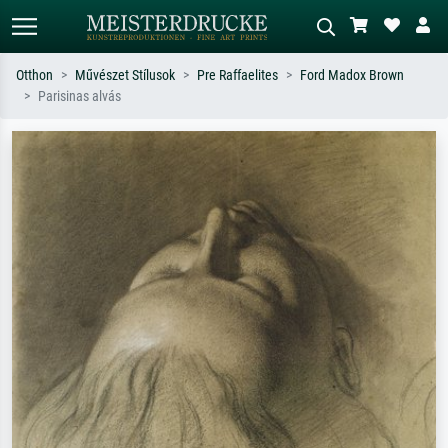
Otthon
Művészet Stílusok
Pre Raffaelites
Ford Madox Brown
Parisinas alvás
Alap keresés
MI-képkereső
Keressen művész, műcím vagy stílus
Írja le a jelenetet – pl. zöld rét, sok
szerint – pl. Monet, Csillagos éj,
piros absztrakt, sötét olajkép, álló akt
impresszionizmus, Hokusai-hullám,
egy fa mellett.
akt.