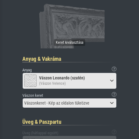
Anyag & Vakráma
Anyag
Vászon Leonardo (szatén)
(Vászon Velence)
Vászon keret
Vászonkeret - Kép az oldalon tükrözve
Üveg & Paszpartu
Üveg (hátlappal együtt)