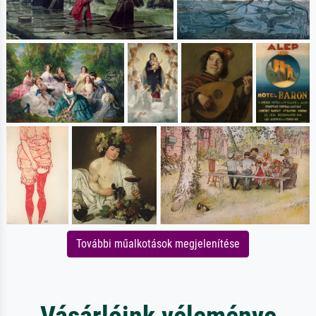
További műalkotások megjelenítése
Vásárlóink véleménye