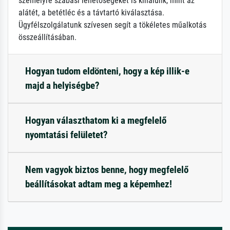
személyre szabási lehetőségeket is kínálunk, mint az
alátét, a betétléc és a távtartó kiválasztása.
Ügyfélszolgálatunk szívesen segít a tökéletes műalkotás
összeállításában.
Hogyan tudom eldönteni, hogy a kép illik-e
majd a helyiségbe?
Hogyan választhatom ki a megfelelő
nyomtatási felületet?
Nem vagyok biztos benne, hogy megfelelő
beállításokat adtam meg a képemhez!