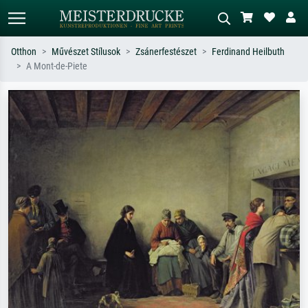
Otthon
Művészet Stílusok
Zsánerfestészet
Ferdinand Heilbuth
A Mont-de-Piete
Alap keresés
MI-képkereső
Keressen művész, műcím vagy stílus
Írja le a jelenetet – pl. zöld rét, sok
szerint – pl. Monet, Csillagos éj,
piros absztrakt, sötét olajkép, álló akt
impresszionizmus, Hokusai-hullám,
egy fa mellett.
akt.