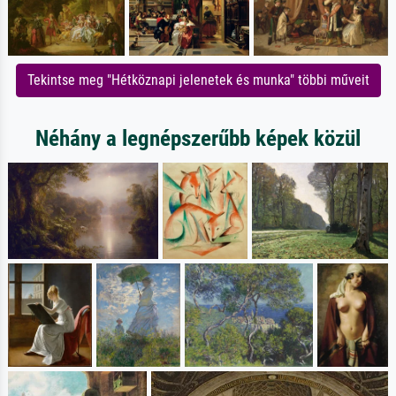
Tekintse meg "Hétköznapi jelenetek és munka" többi műveit
Néhány a legnépszerűbb képek közül