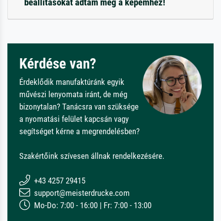
beállításokat adtam meg a képemhez!
Kérdése van?
Érdeklődik manufaktúránk egyik
művészi lenyomata iránt, de még
bizonytalan? Tanácsra van szüksége
a nyomatási felület kapcsán vagy
segítséget kérne a megrendelésben?
Szakértőink szívesen állnak rendelkezésére.
+43 4257 29415
support@meisterdrucke.com
Mo-Do: 7:00 - 16:00 | Fr: 7:00 - 13:00