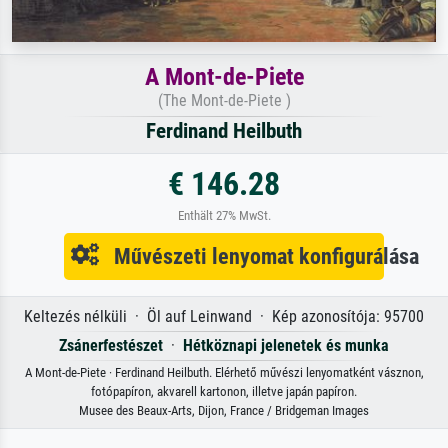
A Mont-de-Piete
(The Mont-de-Piete )
Ferdinand Heilbuth
€ 146.28
Enthält 27% MwSt.
Művészeti lenyomat konfigurálása
Keltezés nélküli · Öl auf Leinwand · Kép azonosítója: 95700
Zsánerfestészet
·
Hétköznapi jelenetek és munka
A Mont-de-Piete · Ferdinand Heilbuth. Elérhető művészi lenyomatként vásznon,
fotópapíron, akvarell kartonon, illetve japán papíron.
Musee des Beaux-Arts, Dijon, France / Bridgeman Images