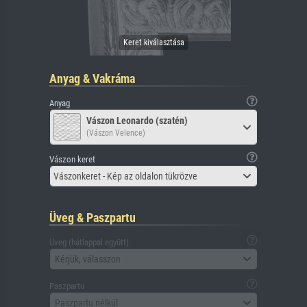
Anyag & Vakráma
Anyag
Vászon Leonardo (szatén)
(Vászon Velence)
Vászon keret
Vászonkeret - Kép az oldalon tükrözve
Üveg & Paszpartu
Üveg (hátlappal együtt)
Kérjük, válasszon
Paszpartu
Paszpartu nélkül