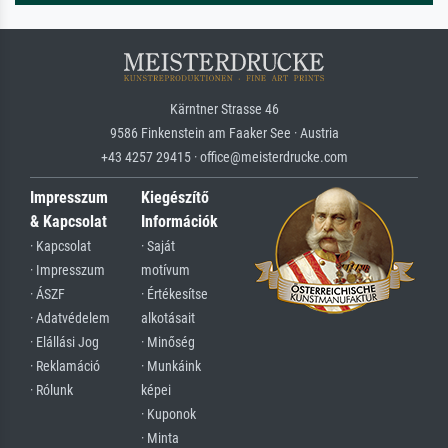
Kärntner Strasse 46
9586 Finkenstein am Faaker See · Austria
+43 4257 29415 · office@meisterdrucke.com
Impresszum
Kiegészítő
& Kapcsolat
Információk
· Kapcsolat
· Saját
· Impresszum
motívum
· ÁSZF
· Értékesítse
· Adatvédelem
alkotásait
· Elállási Jog
· Minőség
· Reklamáció
· Munkáink
· Rólunk
képei
· Kuponok
· Minta