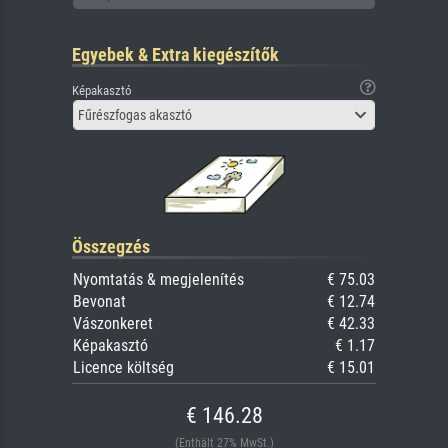
Egyebek & Extra kiegészítők
Képakasztó
Fűrészfogas akasztó
Összegzés
Nyomtatás & megjelenítés
€ 75.03
Bevonat
€ 12.74
Vászonkeret
€ 42.33
Képakasztó
€ 1.17
Licence költség
€ 15.01
€ 146.28
(Enthält 27% MwSt.)