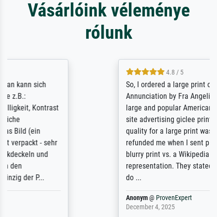
Vásárlóink véleménye
rólunk
4.8 / 5
So, I ordered a large print of The
Annunciation by Fra Angelico from a very
large and popular American "art/poster"
site advertising giclee print quality. The
quality for a large print was atrocious. They
refunded me when I sent pictures of the
blurry print vs. a Wikipedia commons
representation. They stated they couldn't
do ...
Anonym
@
ProvenExpert
December 4, 2025