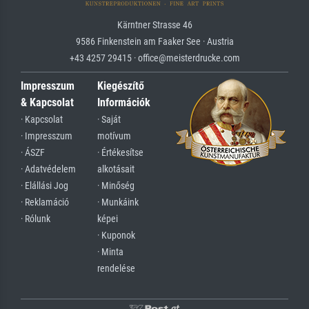
Kärntner Strasse 46
9586 Finkenstein am Faaker See · Austria
+43 4257 29415 · office@meisterdrucke.com
Impresszum
Kiegészítő
& Kapcsolat
Információk
· Kapcsolat
· Saját
· Impresszum
motívum
· ÁSZF
· Értékesítse
· Adatvédelem
alkotásait
· Elállási Jog
· Minőség
· Reklamáció
· Munkáink
· Rólunk
képei
· Kuponok
· Minta
rendelése