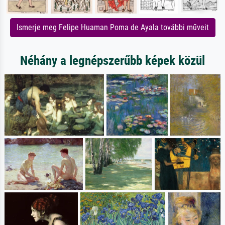
Ismerje meg Felipe Huaman Poma de Ayala további műveit
Néhány a legnépszerűbb képek közül