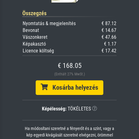
Összegzés
Nyomtatás & megjelenítés
€ 87.12
Bevonat
€ 14.67
Vászonkeret
€ 47.66
Képakasztó
€ 1.17
Licence költség
€ 17.42
€ 168.05
(Enthält 27% MwSt.)
Kosárba helyezés
Képélesség:
TÖKÉLETES
Ha módosítani szeretné a fényerőt és a színt, vagy a
kép egyedi kivágását szeretné elvégezni, örömmel