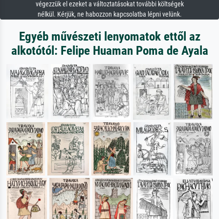
végezzük el ezeket a változtatásokat további költségek
nélkül. Kérjük, ne habozzon kapcsolatba lépni velünk.
Egyéb művészeti lenyomatok ettől az
alkotótól: Felipe Huaman Poma de Ayala