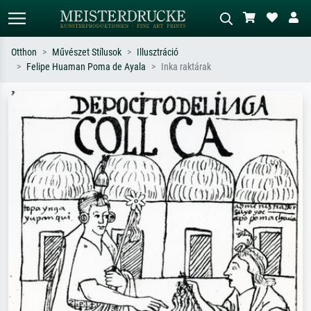
Otthon
Művészet Stílusok
Illusztráció
Felipe Huaman Poma de Ayala
Inka raktárak
Alap keresés
MI-képkereső
Keressen művész, műcím vagy stílus
Írja le a jelenetet – pl. zöld rét, sok
szerint – pl. Monet, Csillagos éj,
piros absztrakt, sötét olajkép, álló akt
impresszionizmus, Hokusai-hullám,
egy fa mellett.
akt.