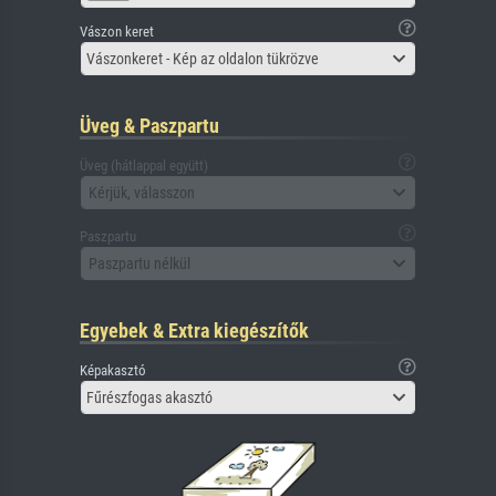
Vászon keret
Vászonkeret - Kép az oldalon tükrözve
Üveg & Paszpartu
Üveg (hátlappal együtt)
Kérjük, válasszon
Paszpartu
Paszpartu nélkül
Egyebek & Extra kiegészítők
Képakasztó
Fűrészfogas akasztó