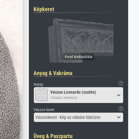
Képkeret
Anyag & Vakráma
Anyag
Vászon Leonardo (szatén)
(Vászon Velence)
Vászon keret
Vászonkeret - Kép az oldalon tükrözve
Üveg & Paszpartu