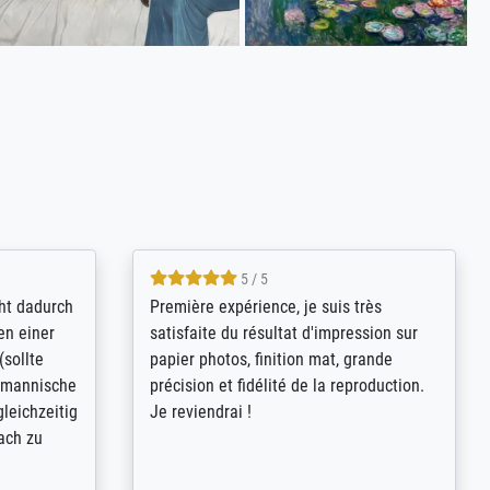
4.8 / 5
kann sich
Qualité absolument irréprochable.
.B.:
Extraordinaire diversité des thèmes
keit,
abordés et personnalisation des
freundliche
demandes (recadrage, réajustement des
ild (ein
couleurs). Relation clientèle parfaite.
rpackt -
Transport, réception sans aucun
stikdeckeln
problème. Merci à toute l'équipe ! Hervé