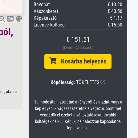
Bevonat
€ 13.20
Vászonkeret
€ 43.56
Képakasztó
€ 1.17
Licence költség
€ 15.60
ból,
€ 151.51
(Enthält 27% MwSt.)
Kosárba helyezés
Képélesség:
TÖKÉLETES
on, akvarell
Ha módosítani szeretné a fényerőt és a színt, vagy a
kép egyedi kivágását szeretné elvégezni, örömmel
végezzük el ezeket a változtatásokat további
költségek nélkül. Kérjük, ne habozzon kapcsolatba
lépni velünk.