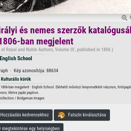
Királyi és nemes szerzők katalógusá
, 1806-ban megjelent
e of Royal and Noble Authors, Volume III', published in 1806 )
English School
raph · Kép azonosítója: 88634
Kulturális körök
t”, 1806-ban megjelent · English School. Elérhető művészi lenyomatként vásznon, fotópapír
onon, illetve japán papíron.
Collection / Bridgeman Images
ozzáadás kedvencekhez
Falszín kiválasztása
megtekintése egy helyiségben