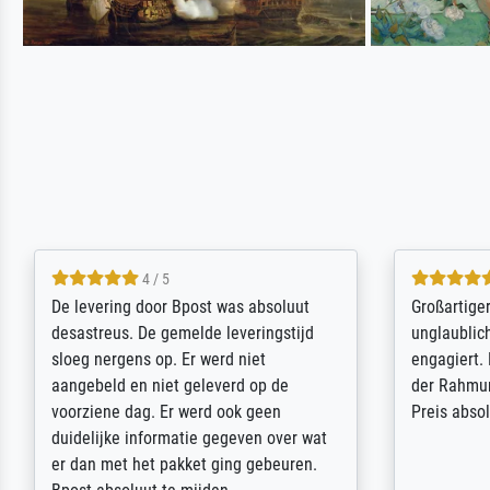
5 / 5
Sehr gute Qualität des Leinwanddrucks
Für ein Er
und des Rahmens! Unser Bild wurde
Feldpost m
sehr sorgfältig und sicher verpackt, so
Weltkrieg b
dass es unbeschadet bei uns ankam. Es
ausdrucksvo
wird nicht unser letzter Meisterdruck
Ihnen gefu
sein. Vielen Dank!
Fotopapier
am Telefon