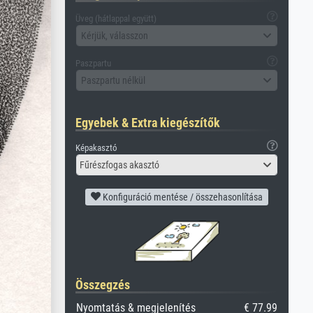
Üveg (hátlappal együtt)
Kérjük, válasszon
Paszpartu
Paszpartu nélkül
Egyebek & Extra kiegészítők
Képakasztó
Fűrészfogas akasztó
Konfiguráció mentése / összehasonlítása
Összegzés
Nyomtatás & megjelenítés
€ 77.99