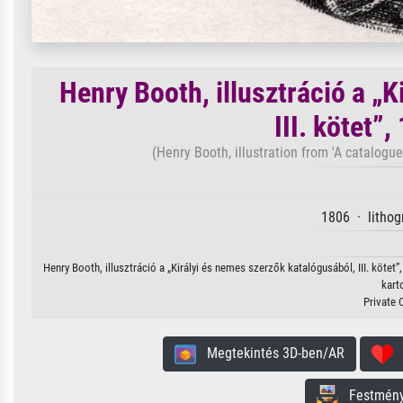
Henry Booth, illusztráció a „
III. kötet”
(Henry Booth, illustration from 'A catalogu
1806 · lithog
Henry Booth, illusztráció a „Királyi és nemes szerzők katalógusából, III. köte
kart
Private 
Megtekintés 3D-ben/AR
H
Festmény 