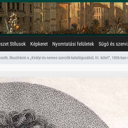
zet Stílusok
Képkeret
Nyomtatási felületek
Súgó és szervi
ooth, illusztráció a „Királyi és nemes szerzők katalógusából, III. kötet”, 1806-ban