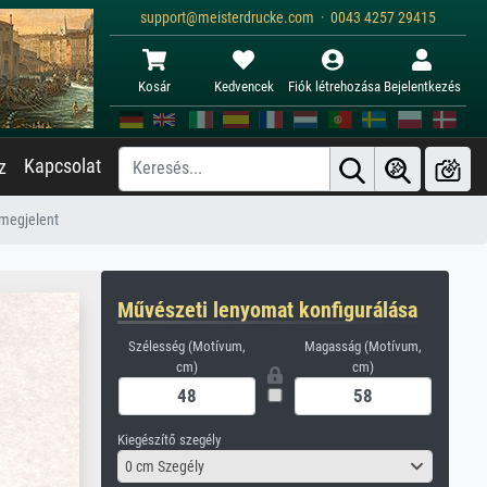
support@meisterdrucke.com · 0043 4257 29415
Kosár
Kedvencek
Fiók létrehozása
Bejelentkezés
Kapcsolat
z
 megjelent
Művészeti lenyomat konfigurálása
Szélesség (Motívum,
Magasság (Motívum,
cm)
cm)
Kiegészítő szegély
0 cm Szegély