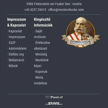
9586 Finkenstein am Faaker See · Austria
+43 4257 29415 · office@meisterdrucke.com
Impresszum
Kiegészítő
& Kapcsolat
Információk
· Kapcsolat
· Saját
· Impresszum
motívum
· ÁSZF
· Értékesítse
· Adatvédelem
alkotásait
· Elállási Jog
· Minőség
· Reklamáció
· Munkáink
· Rólunk
képei
· Kuponok
· Minta
rendelése