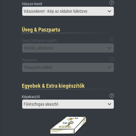
Vászon keret
Vászonkeret - Kép az oldalon tükrözve
Üveg & Paszpartu
Üveg (hátlappal együtt)
Kérjük, válasszon
Paszpartu
Paszpartu nélkül
Egyebek & Extra kiegészítők
Képakasztó
Fűrészfogas akasztó