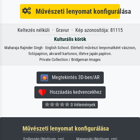
Művészeti lenyomat konfigurálása
Keltezés nélküli · Gravur · Kép azonosítója: 81115
Kulturális körök
Maharaja Rajinder Singh · English School. Elérhető művészi lenyomatként vásznon,
fotópapíron, akvarell kartonon, illetve japán papíron.
Private Collection / Bridgeman Images
Megtekintés 3D-ben/AR
Hozzáadás kedvencekhez
0 Vélemények
Művészeti lenyomat konfigurálása
Szélesség (Motívum, cm)
Magasság (Motívum, cm)