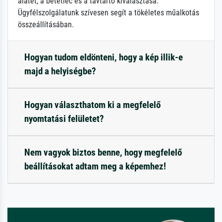
alátét, a betétléc és a távtartó kiválasztása.
Ügyfélszolgálatunk szívesen segít a tökéletes műalkotás
összeállításában.
Hogyan tudom eldönteni, hogy a kép illik-e
majd a helyiségbe?
Hogyan választhatom ki a megfelelő
nyomtatási felületet?
Nem vagyok biztos benne, hogy megfelelő
beállításokat adtam meg a képemhez!