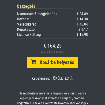
Összegzés
Nyomtatás & megjelenítés
€ 84.89
Bevonat
€ 14.38
Vászonkeret
€ 46.84
Képakasztó
€ 1.17
Licence költség
€ 16.98
€ 164.25
(Enthält 27% MwSt.)
Kosárba helyezés
Képélesség:
TÖKÉLETES
Ha módosítani szeretné a fényerőt és a színt, vagy a
kép egyedi kivágását szeretné elvégezni, örömmel
végezzük el ezeket a változtatásokat további költségek