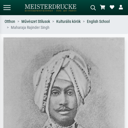
Otthon
Művészet Stílusok
Kulturális körök
English School
Maharaja Rajinder Singh
Alap keresés
MI-képkereső
Keressen művész, műcím vagy stílus
Írja le a jelenetet – pl. zöld rét, sok
szerint – pl. Monet, Csillagos éj,
piros absztrakt, sötét olajkép, álló akt
impresszionizmus, Hokusai-hullám,
egy fa mellett.
akt.