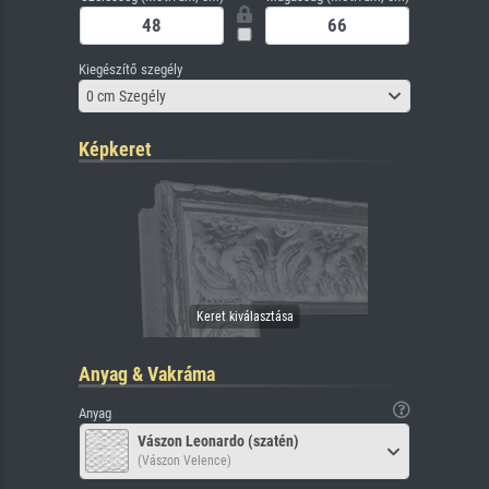
Kiegészítő szegély
0 cm Szegély
Képkeret
Anyag & Vakráma
Anyag
Vászon Leonardo (szatén)
(Vászon Velence)