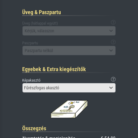
Üveg & Paszpartu
Üveg (hátlappal együtt)
Kérjük, válasszon
Paszpartu
Paszpartu nélkül
Egyebek & Extra kiegészítők
Képakasztó
Fűrészfogas akasztó
Összegzés