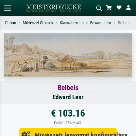
Otthon
Művészet Stílusok
Klasszicizmus
Edward Lear
Belbeis
Alap keresés
MI-képkereső
Keressen művész, műcím vagy stílus
Írja le a jelenetet – pl. zöld rét, sok
szerint – pl. Monet, Csillagos éj,
piros absztrakt, sötét olajkép, álló akt
impresszionizmus, Hokusai-hullám,
egy fa mellett.
akt.
Belbeis
Edward Lear
€ 103.16
Enthält 27% MwSt.
Művészeti lenyomat konfigurálása