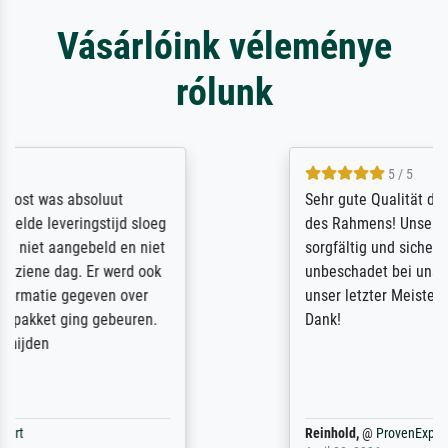
Vásárlóink véleménye
rólunk
5 / 5
Sehr gute Qualität des Leinwanddrucks und
des Rahmens! Unser Bild wurde sehr
sorgfältig und sicher verpackt, so dass es
unbeschadet bei uns ankam. Es wird nicht
unser letzter Meisterdruck sein. Vielen
Dank!
Reinhold,
@
ProvenExpert