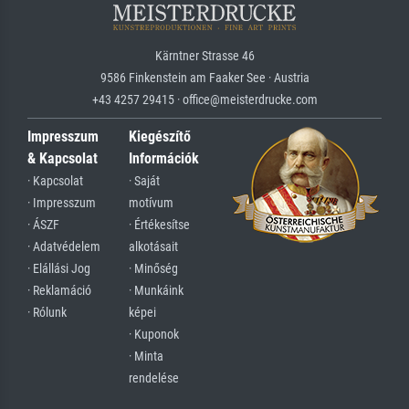
Kärntner Strasse 46
9586 Finkenstein am Faaker See · Austria
+43 4257 29415 · office@meisterdrucke.com
Impresszum
Kiegészítő
& Kapcsolat
Információk
· Kapcsolat
· Saját
· Impresszum
motívum
· ÁSZF
· Értékesítse
· Adatvédelem
alkotásait
· Elállási Jog
· Minőség
· Reklamáció
· Munkáink
· Rólunk
képei
· Kuponok
· Minta
rendelése