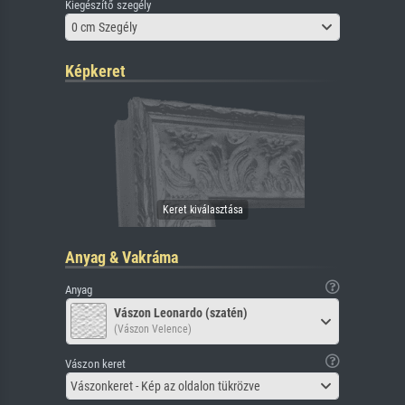
Kiegészítő szegély
0 cm Szegély
Képkeret
Anyag & Vakráma
Anyag
Vászon Leonardo (szatén)
(Vászon Velence)
Vászon keret
Vászonkeret - Kép az oldalon tükrözve