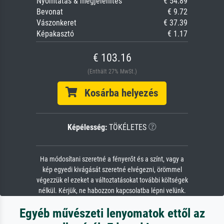
Nyomtatás & megjelenítés
€ 54.89
Bevonat
€ 9.72
Vászonkeret
€ 37.39
Képakasztó
€ 1.17
€ 103.16
(Enthält 27% MwSt.)
Kosárba helyezés
Képélesség:
TÖKÉLETES
Ha módosítani szeretné a fényerőt és a színt, vagy a
kép egyedi kivágását szeretné elvégezni, örömmel
végezzük el ezeket a változtatásokat további költségek
nélkül. Kérjük, ne habozzon kapcsolatba lépni velünk.
Egyéb művészeti lenyomatok ettől az