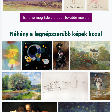
Ismerje meg Edward Lear további műveit
Néhány a legnépszerűbb képek közül