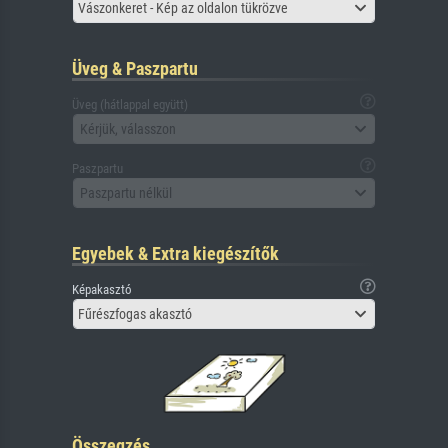
Vászonkeret - Kép az oldalon tükrözve
Üveg & Paszpartu
Üveg (hátlappal együtt)
Kérjük, válasszon
Paszpartu
Paszpartu nélkül
Egyebek & Extra kiegészítők
Képakasztó
Fűrészfogas akasztó
Összegzés