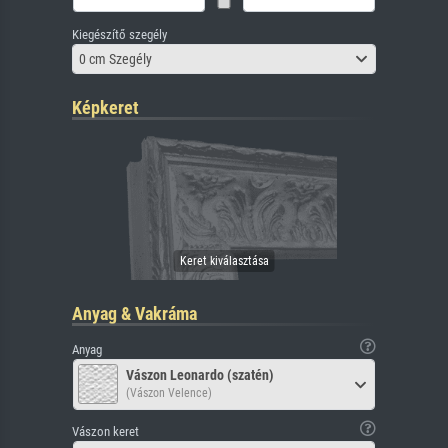
Kiegészítő szegély
0 cm Szegély
Képkeret
Anyag & Vakráma
Anyag
Vászon Leonardo (szatén)
(Vászon Velence)
Vászon keret