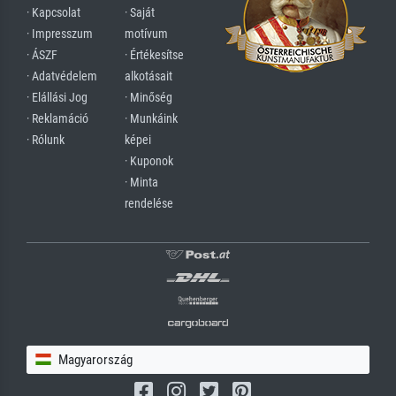
· Kapcsolat
· Saját
· Impresszum
motívum
· ÁSZF
· Értékesítse
· Adatvédelem
alkotásait
· Elállási Jog
· Minőség
· Reklamáció
· Munkáink
· Rólunk
képei
· Kuponok
· Minta
rendelése
Magyarország