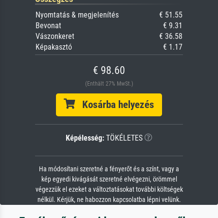
Nyomtatás & megjelenítés
€ 51.55
Bevonat
€ 9.31
Vászonkeret
€ 36.58
Képakasztó
€ 1.17
€ 98.60
(Enthält 27% MwSt.)
Kosárba helyezés
Képélesség:
TÖKÉLETES
Ha módosítani szeretné a fényerőt és a színt, vagy a
kép egyedi kivágását szeretné elvégezni, örömmel
végezzük el ezeket a változtatásokat további költségek
nélkül. Kérjük, ne habozzon kapcsolatba lépni velünk.