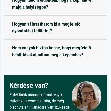
Hogyan tudom eldönteni, hogy a kép illik-e
majd a helyiségbe?
Hogyan választhatom ki a megfelelő
nyomtatási felületet?
Nem vagyok biztos benne, hogy megfelelő
beállításokat adtam meg a képemhez!
Kérdése van?
Érdeklődik manufaktúránk egyik
művészi lenyomata iránt, de még
bizonytalan? Tanácsra van szüksége