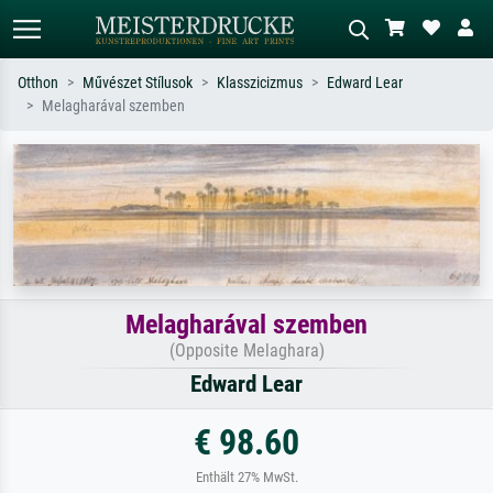
Otthon
Művészet Stílusok
Klasszicizmus
Edward Lear
Melagharával szemben
Alap keresés
MI-képkereső
Keressen művész, műcím vagy stílus
Írja le a jelenetet – pl. zöld rét, sok
szerint – pl. Monet, Csillagos éj,
piros absztrakt, sötét olajkép, álló akt
impresszionizmus, Hokusai-hullám,
egy fa mellett.
akt.
Melagharával szemben
(Opposite Melaghara)
Edward Lear
€ 98.60
Enthält 27% MwSt.