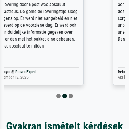
Sehr gute Qualität des Leinwanddrucks und
des Rahmens! Unser Bild wurde sehr
sorgfältig und sicher verpackt, so dass es
unbeschadet bei uns ankam. Es wird nicht
unser letzter Meisterdruck sein. Vielen
Dank!
Reinhold,
@
ProvenExpert
April 22, 2026
Gyakran ismételt kérdések