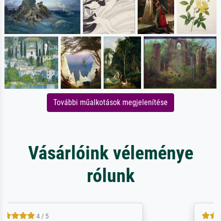
További műalkotások megjelenítése
Vásárlóink véleménye
rólunk
5 / 5