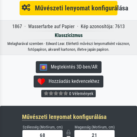
Művészeti lenyomat konfigurálása
1867 · Wasserfarbe auf Papier · Kép azonosítója: 7613
Klasszicizmus
Melagharával szemben · Edward Lear. Elérhető művészi lenyomatként vásznon,
fotópapíron, akvarell kartonon, illetve japán papíron.
Megtekintés 3D-ben/AR
Hozzáadás kedvencekhez
0 Vélemények
Művészeti lenyomat konfigurálása
Szélesség (Motívum, cm)
Magasság (Motívum, cm)