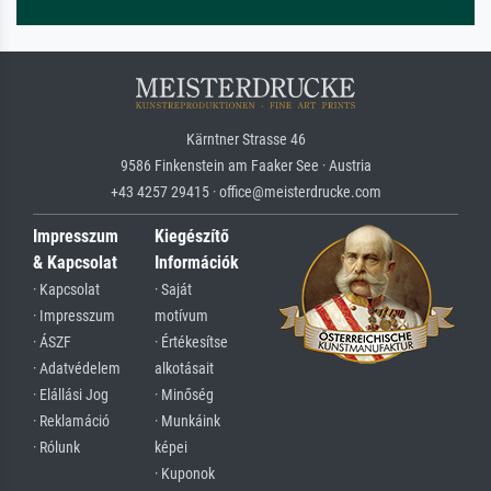
Kärntner Strasse 46
9586 Finkenstein am Faaker See · Austria
+43 4257 29415 · office@meisterdrucke.com
Impresszum
Kiegészítő
& Kapcsolat
Információk
· Kapcsolat
· Saját
· Impresszum
motívum
· ÁSZF
· Értékesítse
· Adatvédelem
alkotásait
· Elállási Jog
· Minőség
· Reklamáció
· Munkáink
· Rólunk
képei
· Kuponok