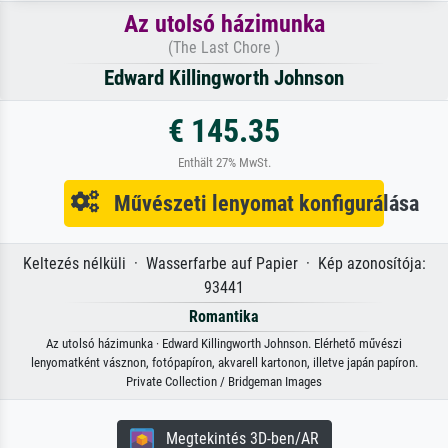
Az utolsó házimunka
(The Last Chore )
Edward Killingworth Johnson
€ 145.35
Enthält 27% MwSt.
Művészeti lenyomat konfigurálása
Keltezés nélküli · Wasserfarbe auf Papier · Kép azonosítója:
93441
Romantika
Az utolsó házimunka · Edward Killingworth Johnson. Elérhető művészi
lenyomatként vásznon, fotópapíron, akvarell kartonon, illetve japán papíron.
Private Collection / Bridgeman Images
Megtekintés 3D-ben/AR