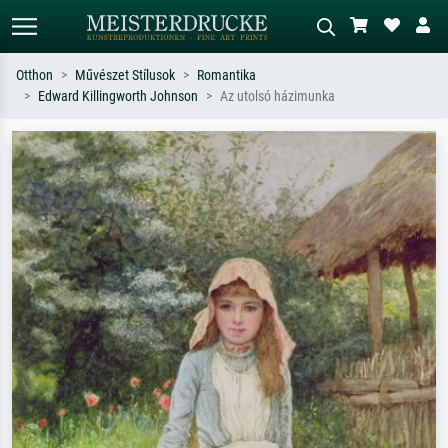
Otthon
Művészet Stílusok
Romantika
Edward Killingworth Johnson
Az utolsó házimunka
Alap keresés
MI-képkereső
Keressen művész, műcím vagy stílus
Írja le a jelenetet – pl. zöld rét, sok
szerint – pl. Monet, Csillagos éj,
piros absztrakt, sötét olajkép, álló akt
impresszionizmus, Hokusai-hullám,
egy fa mellett.
akt.