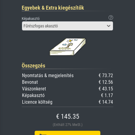
Egyebek & Extra kiegészítők
Képakasztó
Fűrészfogas akasztó
Összegzés
Nyomtatás & megjelenítés
€ 73.72
Bevonat
€ 12.56
Vászonkeret
€ 43.15
Képakasztó
€ 1.17
Licence költség
€ 14.74
€ 145.35
(Enthält 27% MwSt.)