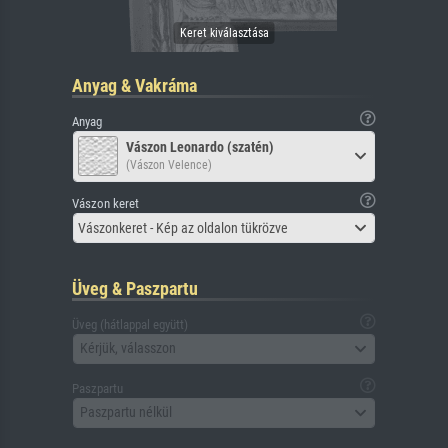
Anyag & Vakráma
Anyag
Vászon Leonardo (szatén)
(Vászon Velence)
Vászon keret
Vászonkeret - Kép az oldalon tükrözve
Üveg & Paszpartu
Üveg (hátlappal együtt)
Kérjük, válasszon
Paszpartu
Paszpartu nélkül