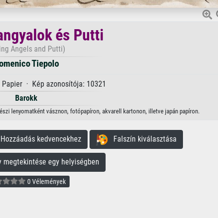
angyalok és Putti
ing Angels and Putti)
omenico Tiepolo
 Papier · Kép azonosítója: 10321
Barokk
szi lenyomatként vásznon, fotópapíron, akvarell kartonon, illetve japán papíron.
ozzáadás kedvencekhez
Falszín kiválasztása
megtekintése egy helyiségben
0 Vélemények