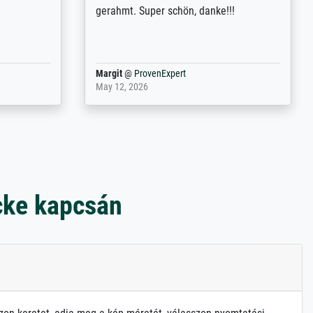
 the work
problème. Merci à toute l'équipe ! Hervé
port
Anonym
@
ProvenExpert
March 31, 2025
cke kapcsán