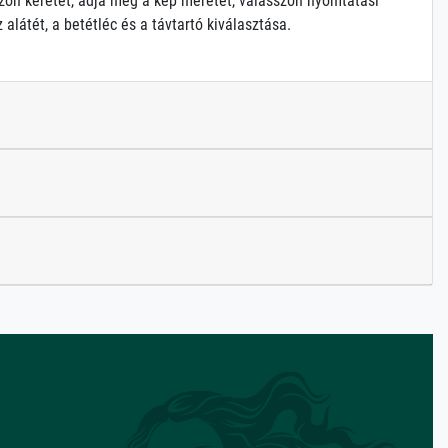
zon keretet, adja meg a kép méretét, válasszon nyomtatási
alátét, a betétléc és a távtartó kiválasztása.