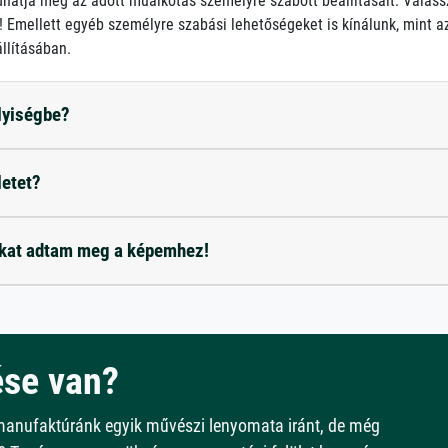
atja meg az adott műalkotás személyre szabott beállításait: Válass
 Emellett egyéb személyre szabási lehetőségeket is kínálunk, mint az 
llításában.
elyiségbe?
letet?
okat adtam meg a képemhez!
se van?
manufaktúránk egyik művészi lenyomata iránt, de még