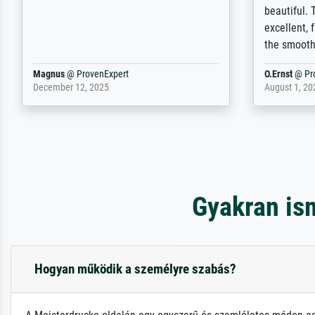
nicht nur gut, sondern hervorragend.
will provid
Selbst ein Druck ist damit ein Kunstwerk
regards to 
im eigenen Sinne. Definitiv den Pre...
repertoire
Dr.
@
ProvenExpert
Anonym
@
P
February 3, 2026
April 22, 202
Gyakran is
Hogyan működik a személyre szabás?