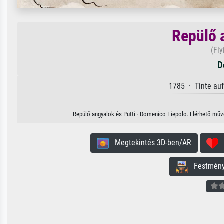
Repülő 
(Fly
D
1785 · Tinte auf
Repülő angyalok és Putti · Domenico Tiepolo. Elérhető művé
Megtekintés 3D-ben/AR
H
Festmény 