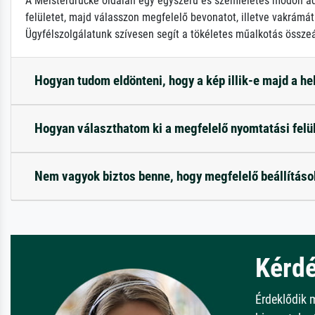
A Meisterdrucke oldalán egy egyszerű és szemléletes módon adh
felületet, majd válasszon megfelelő bevonatot, illetve vakrámát!
Ügyfélszolgálatunk szívesen segít a tökéletes műalkotás összeá
Hogyan tudom eldönteni, hogy a kép illik-e majd a h
Hogyan választhatom ki a megfelelő nyomtatási felü
Nem vagyok biztos benne, hogy megfelelő beállítás
Kérdé
Érdeklődik 