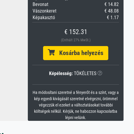
Bevonat
€ 14.82
Vászonkeret
€ 48.08
Képakasztó
€ 1.17
€ 152.31
(Enthält 27% MwSt.)
Kosárba helyezés
Képélesség:
TÖKÉLETES
Ha módosítani szeretné a fényerőt és a színt, vagy a
kép egyedi kivágását szeretné elvégezni, örömmel
végezzük el ezeket a változtatásokat további
költségek nélkül. Kérjük, ne habozzon kapcsolatba
lépni velünk.