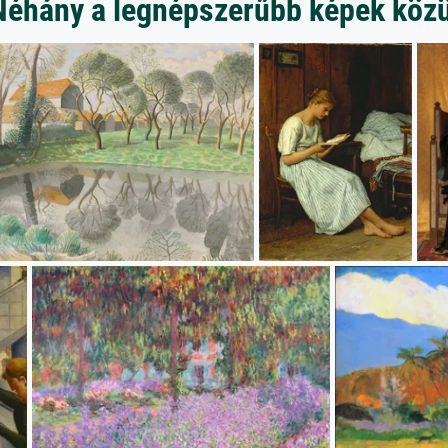
Néhány a legnépszerűbb képek közü