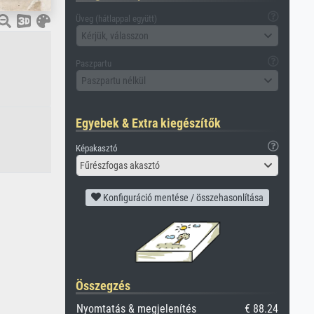
Üveg (hátlappal együtt)
Kérjük, válasszon
Paszpartu
Paszpartu nélkül
Egyebek & Extra kiegészítők
Képakasztó
Fűrészfogas akasztó
Konfiguráció mentése / összehasonlítása
Összegzés
Nyomtatás & megjelenítés
€ 88.24