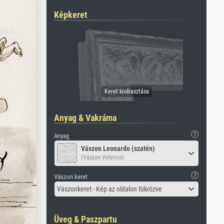
Képkeret
Anyag & Vakráma
Anyag
Vászon Leonardo (szatén)
(Vászon Velence)
Vászon keret
Vászonkeret - Kép az oldalon tükrözve
Üveg & Paszpartu