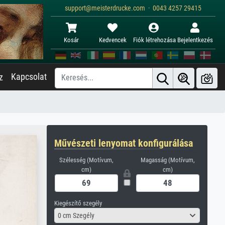
support@meisterdrucke.com · 0043 4257 29415
Kosár
Kedvencek
Fiók létrehozása
Bejelentkezés
Kapcsolat
z
Művészeti lenyomat konfigurálása
Szélesség (Motívum,
Magasság (Motívum,
cm)
cm)
Kiegészítő szegély
0 cm Szegély