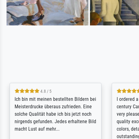
5 / 5
Rundum positive Erfahrung. Die
The team a
Ausführung des Auftrags hat eine Weile
meet its c
gedauert, die angekündigte Lieferzeit
expert adv
wurde aber letztlich sogar etwas
results for
unterschritten. Die Qualität des Papiers
client. Th
und des Drucks (Farben, Details usw.) ist
repertoire 