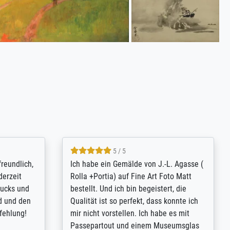
4.8 / 5
tomer
Qualité absolument irréprochable.
inting is
Extraordinaire diversité des thèmes
inguish
abordés et personnalisation des
 my go-to
demandes (recadrage, réajustement des
m now on -
couleurs). Relation clientèle parfaite.
xcellent -
Transport, réception sans aucun