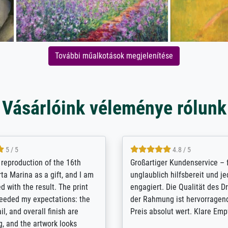
További műalkotások megjelenítése
Vásárlóink véleménye rólunk
5 / 5
5 / 5
t Meisterdrucke strives to
Outstanding quality and cus
lients demands, and provides
support. - the quality of the pr
ice on how to obtain the best
excellent and difficult to dist
 the prints requested by the
from the real thing; it will be
e company has a vast
for high-quality art prints fro
of prints to choose from, and
the quality of the framing is e