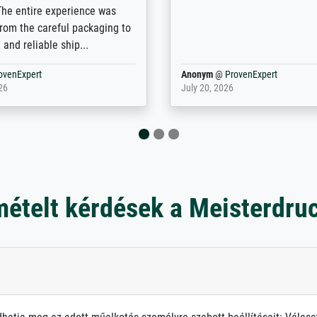
e excellent service also with
the customisation options for
prints which are not in that
are broad - the customer sup
. Highly recommended!
colleagues are truly super...
rovenExpert
Anonym
@
ProvenExpert
6
January 12, 2026
mételt kérdések a Meisterdru