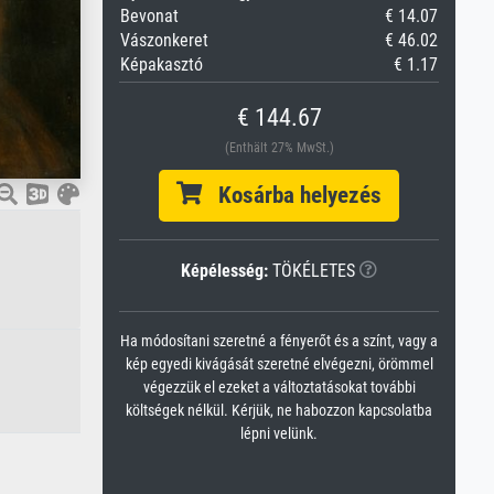
Bevonat
€ 14.07
Vászonkeret
€ 46.02
Képakasztó
€ 1.17
€ 144.67
(Enthält 27% MwSt.)
Kosárba helyezés
Képélesség:
TÖKÉLETES
Ha módosítani szeretné a fényerőt és a színt, vagy a
kép egyedi kivágását szeretné elvégezni, örömmel
végezzük el ezeket a változtatásokat további
költségek nélkül. Kérjük, ne habozzon kapcsolatba
lépni velünk.