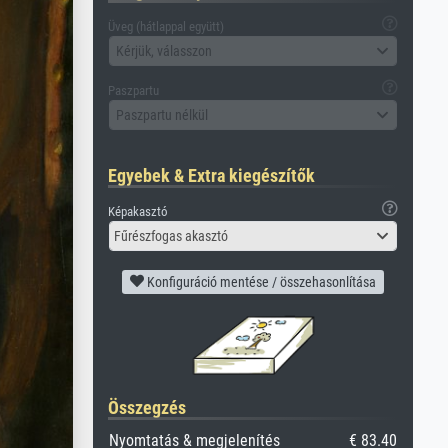
Üveg (hátlappal együtt)
Kérjük, válasszon
Paszpartu
Paszpartu nélkül
Egyebek & Extra kiegészítők
Képakasztó
Fűrészfogas akasztó
Konfiguráció mentése / összehasonlítása
Összegzés
Nyomtatás & megjelenítés
€ 83.40