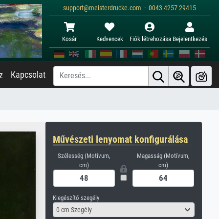
support@meisterdrucke.com · 0043 4257 29415
Kosár
Kedvencek
Fiók létrehozása
Bejelentkezés
Kapcsolat
z
Művészeti lenyomat konfigurálása
Szélesség (Motívum,
Magasság (Motívum,
cm)
cm)
Kiegészítő szegély
0 cm Szegély