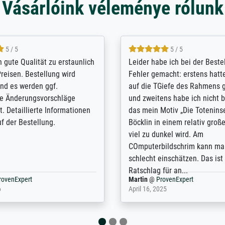
Vásárlóink véleménye rólunk
5 / 5
5 / 5
/ Highly recommended. The
The team at Meisterdrucke st
 ordering and payment process
meet its clients demands, an
shipping was efficient and
expert advice on how to obtai
self exceeds expectations. I
results for the prints request
n the UK and found the site
client. The company has a va
or a specific print - I am very
repertoire of prints to choose
with the service and the
will provide excellent service
regards to prints which are no
repertoire. Highly recommen
nExpert
Anonym
@
ProvenExpert
 2025
April 22, 2026