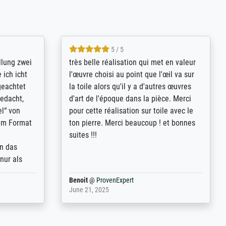
5 / 5
rives to
eine große Auswahl an Bildern und
d provides
deren Reproduktionsmöglichkeiten;
n the best
wurde sehr gut durch die einzelnen
ed by the
Bestellkriterien geführt, verständliche
st
Erklärungen, z.B. mit Bilddarstellungen,
 from, and
werde auf jeden Fall meine guten
 also with
Erfahrungen weitergeben.
t in that
ded!
Anonym
@
ProvenExpert
May 13, 2026