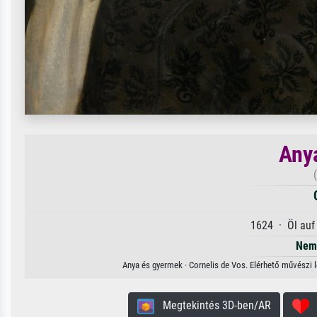
Any
1624 · Öl auf
Nem 
Anya és gyermek · Cornelis de Vos. Elérhető művészi l
Megtekintés 3D-ben/AR
H