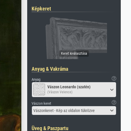
Képkeret
Anyag & Vakráma
Anyag
Vászon Leonardo (szatén)
(Vászon Velence)
Vászon keret
Vászonkeret - Kép az oldalon tükrözve
Üveg & Paszpartu