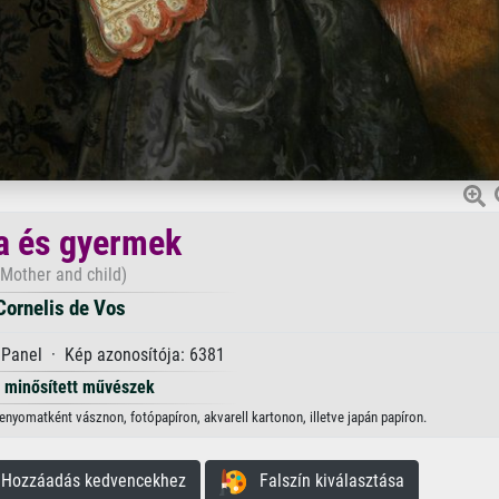
a és gyermek
(Mother and child)
Cornelis de Vos
 Panel · Kép azonosítója: 6381
minősített művészek
enyomatként vásznon, fotópapíron, akvarell kartonon, illetve japán papíron.
ozzáadás kedvencekhez
Falszín kiválasztása