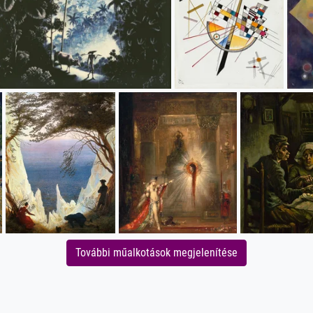
További műalkotások megjelenítése