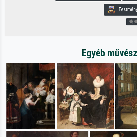
Festmény 
Egyéb művésze