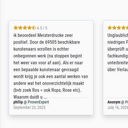
5 / 5
Die Zufriedenheit ist auch nicht dadurch
Excellent 
getrübt, dass das Bild entgegen einer
selection,
angegebenen Lieferanschrift (sollte
were easy, 
eine Überraschung für die normannische
the item it
Ehefrau sein zum Hochzeits- gleichzeitig
am based i
auch Geburtstag sein) doch nach zu
searching f
Hause zugestellt wurde.
impressed 
quality.
Jürgen
@
ProvenExpert
SJL
@
Prove
April 22, 2026
December 2,