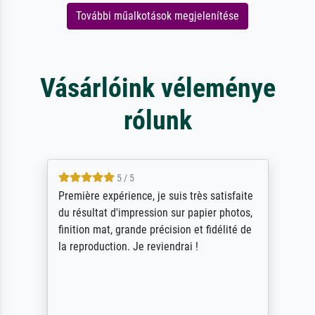
További műalkotások megjelenítése
Vásárlóink véleménye
rólunk
4.5 / 5
ik beoordeel Meisterdrucke zeer positief.
Door de 69505 beschikbare kunstenaars
scrollen is echter onbegonnen werk (na
stoppen begint het weer van voor af aan).
Als er naar een bepaalde kunstenaar
gevraagd wordt krijg je ook een aantal
werken van andere wat het onoverzichtelijk
maakt (bvb zoek Ros = ook Rops, Rose etc).