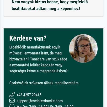
Nem vagyok biztos benne, hogy megfelelő
beállításokat adtam meg a képemhez!
Kérdése van?
Érdeklődik manufaktúránk egyik
művészi lenyomata iránt, de még
bizonytalan? Tanácsra van szüksége
a nyomatási felület kapcsán vagy
segítséget kérne a megrendelésben?
Szakértőink szívesen állnak rendelkezésére.
+43 4257 29415
support@meisterdrucke.com
Mo-Do: 7:00 - 16:00 | Fr: 7:00 - 13:00