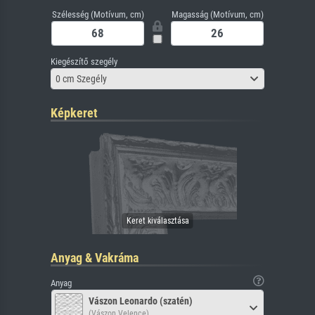
Szélesség (Motívum, cm)
Magasság (Motívum, cm)
Kiegészítő szegély
0 cm Szegély
Képkeret
Anyag & Vakráma
Anyag
Vászon Leonardo (szatén)
(Vászon Velence)