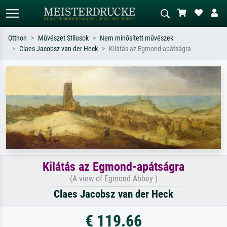
Otthon
Művészet Stílusok
Nem minősített művészek
Claes Jacobsz van der Heck
Kilátás az Egmond-apátságra
Alap keresés
MI-képkereső
Keressen művész, műcím vagy stílus
Írja le a jelenetet – pl. zöld rét, sok
szerint – pl. Monet, Csillagos éj,
piros absztrakt, sötét olajkép, álló akt
impresszionizmus, Hokusai-hullám,
egy fa mellett.
akt.
Kilátás az Egmond-apátságra
(A view of Egmond Abbey )
Claes Jacobsz van der Heck
€ 119.66