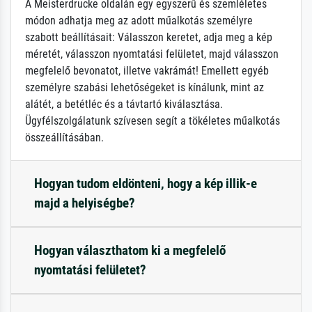
A Meisterdrucke oldalán egy egyszerű és szemléletes
módon adhatja meg az adott műalkotás személyre
szabott beállításait: Válasszon keretet, adja meg a kép
méretét, válasszon nyomtatási felületet, majd válasszon
megfelelő bevonatot, illetve vakrámát! Emellett egyéb
személyre szabási lehetőségeket is kínálunk, mint az
alátét, a betétléc és a távtartó kiválasztása.
Ügyfélszolgálatunk szívesen segít a tökéletes műalkotás
összeállításában.
Hogyan tudom eldönteni, hogy a kép illik-e
majd a helyiségbe?
Hogyan választhatom ki a megfelelő
nyomtatási felületet?