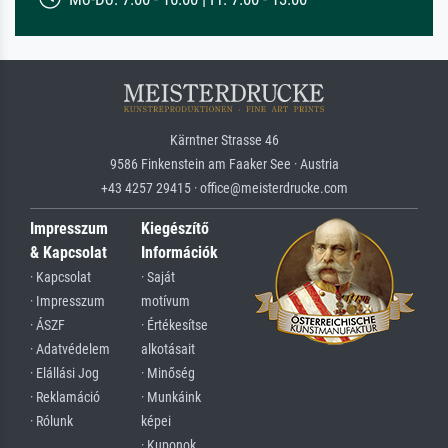
Kärntner Strasse 46
9586 Finkenstein am Faaker See · Austria
+43 4257 29415 · office@meisterdrucke.com
Impresszum
Kiegészítő
& Kapcsolat
Információk
· Kapcsolat
· Saját
· Impresszum
motívum
· ÁSZF
· Értékesítse
· Adatvédelem
alkotásait
· Elállási Jog
· Minőség
· Reklamáció
· Munkáink
· Rólunk
képei
· Kuponok