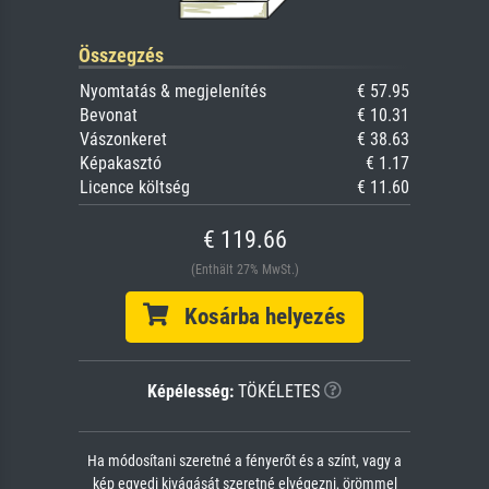
Összegzés
Nyomtatás & megjelenítés
€ 57.95
Bevonat
€ 10.31
Vászonkeret
€ 38.63
Képakasztó
€ 1.17
Licence költség
€ 11.60
€ 119.66
(Enthält 27% MwSt.)
Kosárba helyezés
Képélesség:
TÖKÉLETES
Ha módosítani szeretné a fényerőt és a színt, vagy a
kép egyedi kivágását szeretné elvégezni, örömmel