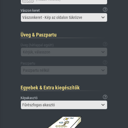
Vászon keret
Vászonkeret - Kép az oldalon tükrözve
Üveg & Paszpartu
Üveg (hátlappal együtt)
Kérjük, válasszon
Paszpartu
Paszpartu nélkül
Egyebek & Extra kiegészítők
Képakasztó
Fűrészfogas akasztó