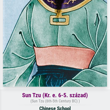
Sun Tzu (Kr. e. 6-5. század)
(Sun Tzu (6th-5th Century BC) )
Chinese School