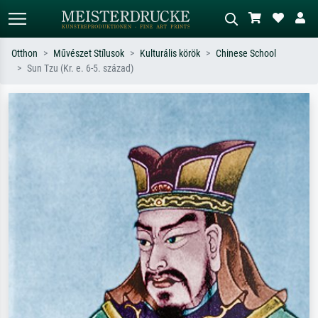
Otthon
Művészet Stílusok
Kulturális körök
Chinese School
Sun Tzu (Kr. e. 6-5. század)
Alap keresés
MI-képkereső
Keressen művész, műcím vagy stílus
Írja le a jelenetet – pl. zöld rét, sok
szerint – pl. Monet, Csillagos éj,
piros absztrakt, sötét olajkép, álló akt
impresszionizmus, Hokusai-hullám,
egy fa mellett.
akt.