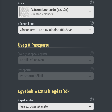
Anyag
Vászon Leonardo (szatén)
(Vászon Velence)
Vászon keret
Vászonkeret - Kép az oldalon tükrözve
Üveg & Paszpartu
Üveg (hátlappal együtt)
Kérjük, válasszon
Paszpartu
Paszpartu nélkül
Egyebek & Extra kiegészítők
Képakasztó
Fűrészfogas akasztó