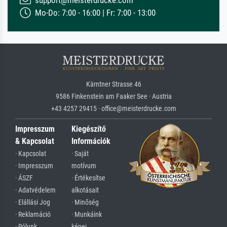
support@meisterdrucke.com
Mo-Do: 7:00 - 16:00 | Fr: 7:00 - 13:00
Kärntner Strasse 46
9586 Finkenstein am Faaker See · Austria
+43 4257 29415 · office@meisterdrucke.com
Impresszum
Kiegészítő
& Kapcsolat
Információk
· Kapcsolat
· Saját
· Impresszum
motívum
· ÁSZF
· Értékesítse
· Adatvédelem
alkotásait
· Elállási Jog
· Minőség
· Reklamáció
· Munkáink
· Rólunk
képei