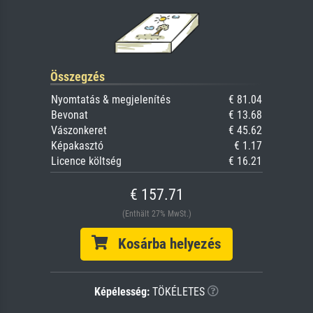
Összegzés
Nyomtatás & megjelenítés
€ 81.04
Bevonat
€ 13.68
Vászonkeret
€ 45.62
Képakasztó
€ 1.17
Licence költség
€ 16.21
€ 157.71
(Enthält 27% MwSt.)
Kosárba helyezés
Képélesség:
TÖKÉLETES