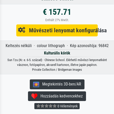
€ 157.71
Enthält 27% MwSt.
Művészeti lenyomat konfigurálása
Keltezés nélküli · colour lithograph · Kép azonosítója: 96842
Kulturális körök
Sun Tzu (Kr. e. 6-5. század) · Chinese School. Elérhető művészi lenyomatként
vásznon, fotópapíron, akvarell kartonon, illetve japán papíron.
Private Collection / Bridgeman Images
Megtekintés 3D-ben/AR
Hozzáadás kedvencekhez
0 Vélemények