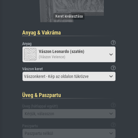
Anyag & Vakráma
Anyag
Vászon Leonardo (szatén)
(Vászon Velence)
Vászon keret
Vászonkeret - Kép az oldalon tükrözve
Üveg & Paszpartu
Üveg (hátlappal együtt)
Kérjük, válasszon
Paszpartu
Paszpartu nélkül