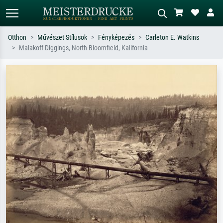
Otthon
Művészet Stílusok
Fényképezés
Carleton E. Watkins
Malakoff Diggings, North Bloomfield, Kalifornia
Alap keresés
MI-képkereső
Keressen művész, műcím vagy stílus
Írja le a jelenetet – pl. zöld rét, sok
szerint – pl. Monet, Csillagos éj,
piros absztrakt, sötét olajkép, álló akt
impresszionizmus, Hokusai-hullám,
egy fa mellett.
akt.