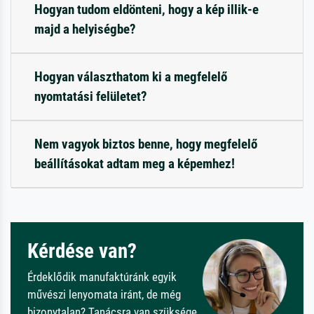
Hogyan tudom eldönteni, hogy a kép illik-e
majd a helyiségbe?
Hogyan választhatom ki a megfelelő
nyomtatási felületet?
Nem vagyok biztos benne, hogy megfelelő
beállításokat adtam meg a képemhez!
Kérdése van?
Érdeklődik manufaktúránk egyik
művészi lenyomata iránt, de még
bizonytalan? Tanácsra van szüksége