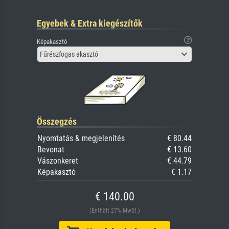
Egyebek & Extra kiegészítők
Képakasztó
Fűrészfogas akasztó
Összegzés
Nyomtatás & megjelenítés
€ 80.44
Bevonat
€ 13.60
Vászonkeret
€ 44.79
Képakasztó
€ 1.17
€ 140.00
(Enthält 27% MwSt.)