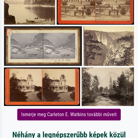
Ismerje meg Carleton E. Watkins további műveit
Néhány a legnépszerűbb képek közül