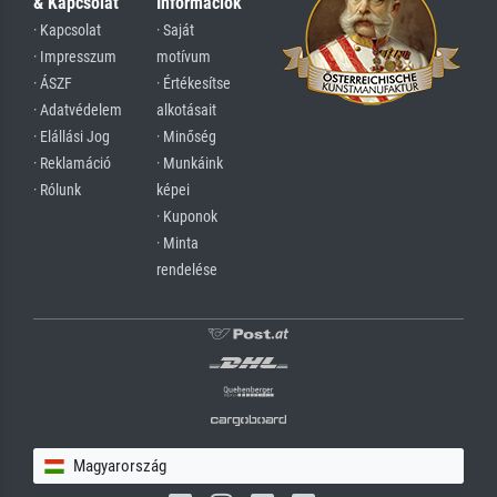
& Kapcsolat
Információk
· Kapcsolat
· Saját
· Impresszum
motívum
· ÁSZF
· Értékesítse
· Adatvédelem
alkotásait
· Elállási Jog
· Minőség
· Reklamáció
· Munkáink
· Rólunk
képei
· Kuponok
· Minta
rendelése
Magyarország