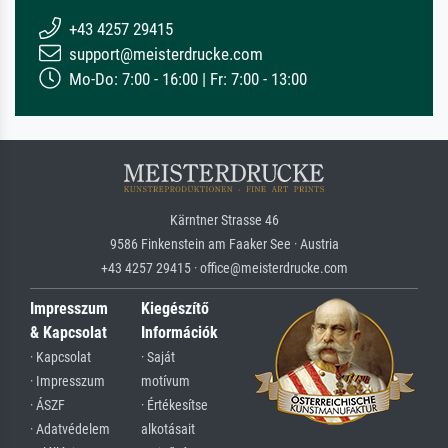
+43 4257 29415
support@meisterdrucke.com
Mo-Do: 7:00 - 16:00 | Fr: 7:00 - 13:00
Kärntner Strasse 46
9586 Finkenstein am Faaker See · Austria
+43 4257 29415 · office@meisterdrucke.com
Impresszum
Kiegészítő
& Kapcsolat
Információk
· Kapcsolat
· Saját
· Impresszum
motívum
· ÁSZF
· Értékesítse
· Adatvédelem
alkotásait