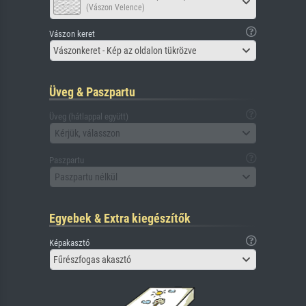
(Vászon Velence)
Vászon keret
Vászonkeret - Kép az oldalon tükrözve
Üveg & Paszpartu
Üveg (hátlappal együtt)
Kérjük, válasszon
Paszpartu
Paszpartu nélkül
Egyebek & Extra kiegészítők
Képakasztó
Fűrészfogas akasztó