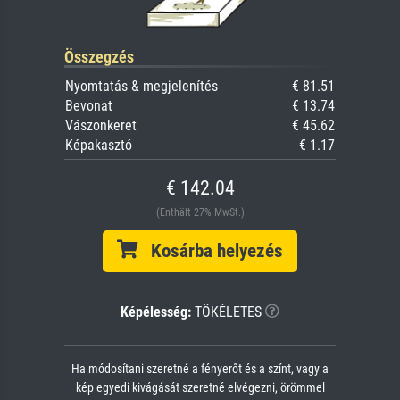
Összegzés
Nyomtatás & megjelenítés
€ 81.51
Bevonat
€ 13.74
Vászonkeret
€ 45.62
Képakasztó
€ 1.17
€ 142.04
(Enthält 27% MwSt.)
Kosárba helyezés
Képélesség:
TÖKÉLETES
Ha módosítani szeretné a fényerőt és a színt, vagy a
kép egyedi kivágását szeretné elvégezni, örömmel