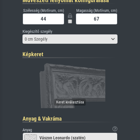
Művészeti lenyomat konfigurálása
Szélesség (Motívum, cm)
Magasság (Motívum, cm)
Kiegészítő szegély
0 cm Szegély
Képkeret
Anyag & Vakráma
Anyag
Vászon Leonardo (szatén)