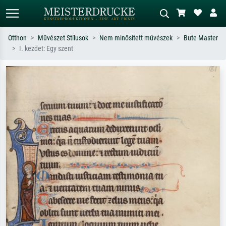
Otthon
Művészet Stílusok
Nem minősített művészek
Bute Master
I. kezdet: Egy szent
Alap keresés
MI-képkereső
Keressen művész, műcím vagy stílus
Írja le a jelenetet – pl. zöld rét, sok
szerint – pl. Monet, Csillagos éj,
piros absztrakt, sötét olajkép, álló akt
impresszionizmus, Hokusai-hullám,
egy fa mellett.
akt.