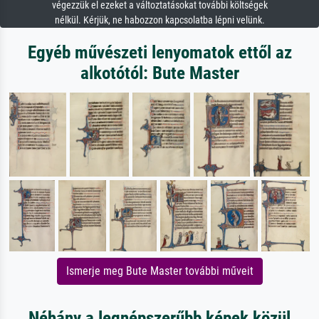
végezzük el ezeket a változtatásokat további költségek
nélkül. Kérjük, ne habozzon kapcsolatba lépni velünk.
Egyéb művészeti lenyomatok ettől az
alkotótól: Bute Master
Ismerje meg Bute Master további műveit
Néhány a legnépszerűbb képek közül