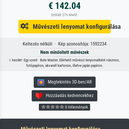
€ 142.04
Enthält 27% MwSt.
Művészeti lenyomat konfigurálása
Keltezés nélküli · Kép azonosítója: 1592234
Nem minősített művészek
I. kezdet: Egy szent · Bute Master. Elérhető művészi lenyomatként vásznon,
fotópapíron, akvarell kartonon, illetve japán papíron.
Megtekintés 3D-ben/AR
Hozzáadás kedvencekhez
0 Vélemények