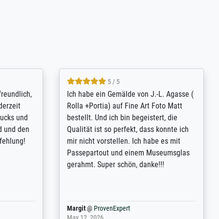
4.8 / 5
tomer
Qualité absolument irréprochable.
inting is
Extraordinaire diversité des thèmes
inguish
abordés et personnalisation des
 my go-to
demandes (recadrage, réajustement des
m now on -
couleurs). Relation clientèle parfaite.
xcellent -
Transport, réception sans aucun
 the work
problème. Merci à toute l'équipe ! Hervé
port
Anonym
@
ProvenExpert
March 31, 2025