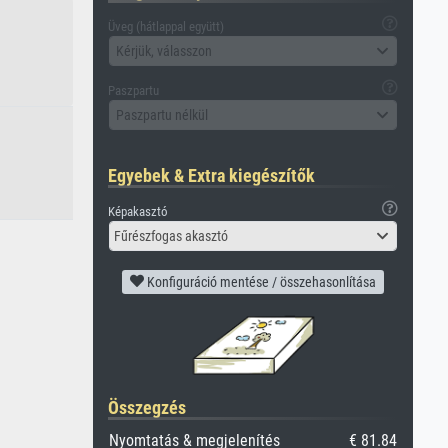
Üveg (hátlappal együtt)
Kérjük, válasszon
Paszpartu
Paszpartu nélkül
Egyebek & Extra kiegészítők
Képakasztó
Fűrészfogas akasztó
Konfiguráció mentése / összehasonlítása
Összegzés
Nyomtatás & megjelenítés
€ 81.84