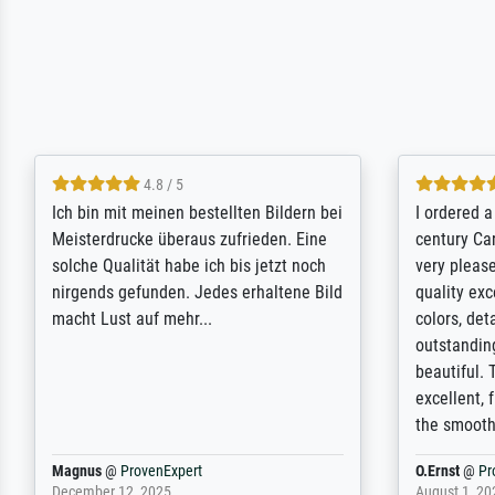
5 / 5
Rundum positive Erfahrung. Die
The team a
Ausführung des Auftrags hat eine Weile
meet its c
gedauert, die angekündigte Lieferzeit
expert adv
wurde aber letztlich sogar etwas
results for
unterschritten. Die Qualität des Papiers
client. Th
und des Drucks (Farben, Details usw.) ist
repertoire 
nicht nur gut, sondern hervorragend.
will provid
Selbst ein Druck ist damit ein Kunstwerk
regards to 
im eigenen Sinne. Definitiv den Pre...
repertoire
Dr.
@
ProvenExpert
Anonym
@
P
February 3, 2026
April 22, 202