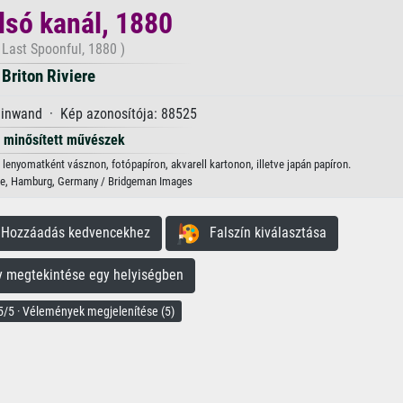
lsó kanál, 1880
 Last Spoonful, 1880 )
Briton Riviere
einwand · Kép azonosítója: 88525
minősített művészek
i lenyomatként vásznon, fotópapíron, akvarell kartonon, illetve japán papíron.
le, Hamburg, Germany / Bridgeman Images
ozzáadás kedvencekhez
Falszín kiválasztása
megtekintése egy helyiségben
/5 · Vélemények megjelenítése (5)