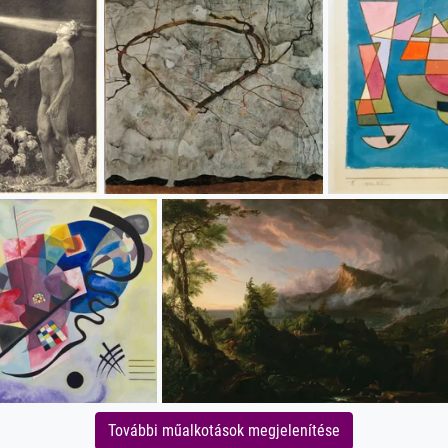
További műalkotások megjelenítése