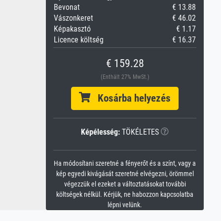
Bevonat
€ 13.88
Vászonkeret
€ 46.02
Képakasztó
€ 1.17
Licence költség
€ 16.37
€ 159.28
(Enthält 27% MwSt.)
Kosárba helyezés
Képélesség:
TÖKÉLETES
Ha módosítani szeretné a fényerőt és a színt, vagy a
kép egyedi kivágását szeretné elvégezni, örömmel
végezzük el ezeket a változtatásokat további
költségek nélkül. Kérjük, ne habozzon kapcsolatba
lépni velünk.