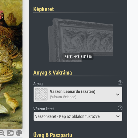
Képkeret
Anyag & Vakráma
Anyag
Vászon Leonardo (szatén)
(Vászon Velence)
Vászon keret
Vászonkeret - Kép az oldalon tükrözve
Üveg & Paszpartu