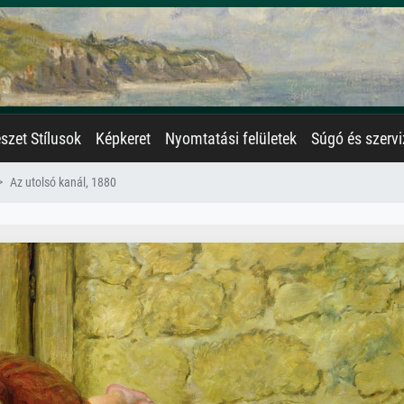
zet Stílusok
Képkeret
Nyomtatási felületek
Súgó és szervi
Az utolsó kanál, 1880