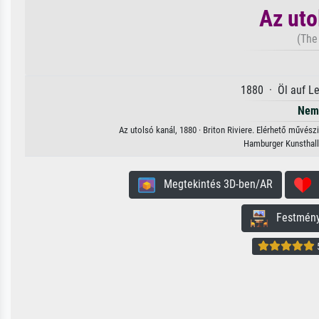
Az uto
(The
1880 · Öl auf L
Nem 
Az utolsó kanál, 1880 · Briton Riviere. Elérhető művész
Hamburger Kunsthal
Megtekintés 3D-ben/AR
H
Festmény 
5