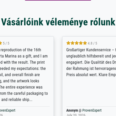
Vásárlóink véleménye rólunk
5 / 5
5 / 5
t Meisterdrucke strives to
Outstanding quality and cus
lients demands, and provides
support. - the quality of the pr
ice on how to obtain the best
excellent and difficult to dist
 the prints requested by the
from the real thing; it will be
e company has a vast
for high-quality art prints fro
of prints to choose from, and
the quality of the framing is e
e excellent service also with
the customisation options for
prints which are not in that
are broad - the customer sup
. Highly recommended!
colleagues are truly super...
rovenExpert
Anonym
@
ProvenExpert
6
January 12, 2026