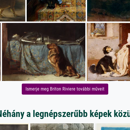
Ismerje meg Briton Riviere további műveit
Néhány a legnépszerűbb képek közü