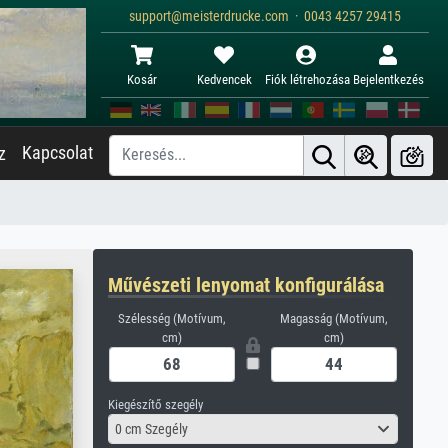
support@meisterdrucke.com · 0043 4257 29415
Kosár
Kedvencek
Fiók létrehozása
Bejelentkezés
Kapcsolat
z
Művészeti lenyomat konfigurálása
Szélesség (Motívum,
Magasság (Motívum,
cm)
cm)
Kiegészítő szegély
0 cm Szegély