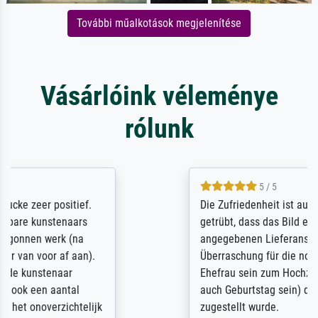
További műalkotások megjelenítése
Vásárlóink véleménye
rólunk
5 / 5
Die Zufriedenheit ist auch nicht dadurch
getrübt, dass das Bild entgegen einer
angegebenen Lieferanschrift (sollte eine
Überraschung für die normannische
Ehefrau sein zum Hochzeits- gleichzeitig
auch Geburtstag sein) doch nach zu Hause
zugestellt wurde.