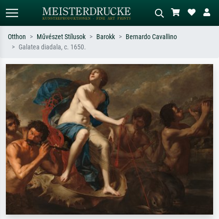
Otthon
Művészet Stílusok
Barokk
Bernardo Cavallino
Galatea diadala, c. 1650.
Alap keresés
MI-képkereső
Keressen művész, műcím vagy stílus
Írja le a jelenetet – pl. zöld rét, sok
szerint – pl. Monet, Csillagos éj,
piros absztrakt, sötét olajkép, álló akt
impresszionizmus, Hokusai-hullám,
egy fa mellett.
akt.