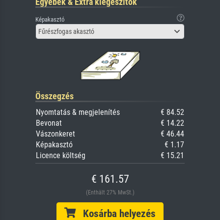
Egyebek & Extra kiegészítők
Képakasztó
Fűrészfogas akasztó
Összegzés
Nyomtatás & megjelenítés
€ 84.52
Bevonat
€ 14.22
Vászonkeret
€ 46.44
Képakasztó
€ 1.17
Licence költség
€ 15.21
€ 161.57
(Enthält 27% MwSt.)
Kosárba helyezés