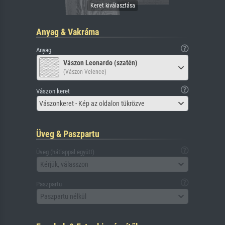
Anyag & Vakráma
Anyag
Vászon Leonardo (szatén)
(Vászon Velence)
Vászon keret
Vászonkeret - Kép az oldalon tükrözve
Üveg & Paszpartu
Üveg (hátlappal együtt)
Kérjük, válasszon
Paszpartu
Paszpartu nélkül