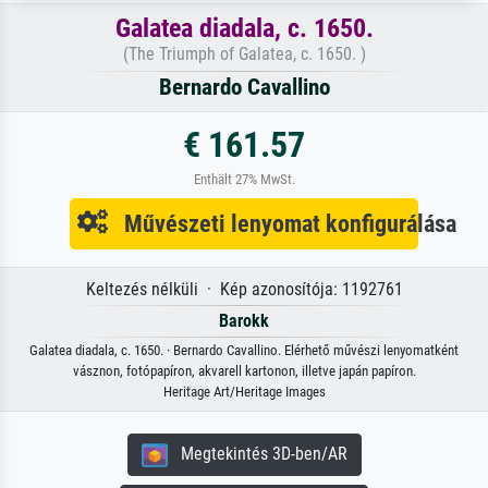
Galatea diadala, c. 1650.
(The Triumph of Galatea, c. 1650. )
Bernardo Cavallino
€ 161.57
Enthält 27% MwSt.
Művészeti lenyomat konfigurálása
Keltezés nélküli · Kép azonosítója: 1192761
Barokk
Galatea diadala, c. 1650. · Bernardo Cavallino. Elérhető művészi lenyomatként
vásznon, fotópapíron, akvarell kartonon, illetve japán papíron.
Heritage Art/Heritage Images
Megtekintés 3D-ben/AR