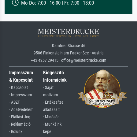
Mo-Do: 7:00 - 16:00 | Fr: 7:00 - 13:00
Kärntner Strasse 46
9586 Finkenstein am Faaker See · Austria
+43 4257 29415 · office@meisterdrucke.com
Impresszum
Kiegészítő
& Kapcsolat
Információk
· Kapcsolat
· Saját
· Impresszum
motívum
· ÁSZF
· Értékesítse
· Adatvédelem
alkotásait
· Elállási Jog
· Minőség
· Reklamáció
· Munkáink
· Rólunk
képei