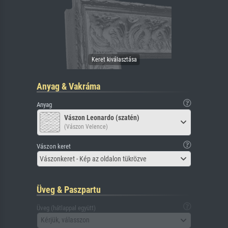
Anyag & Vakráma
Anyag
Vászon Leonardo (szatén)
(Vászon Velence)
Vászon keret
Vászonkeret - Kép az oldalon tükrözve
Üveg & Paszpartu
Üveg (hátlappal együtt)
Kérjük, válasszon