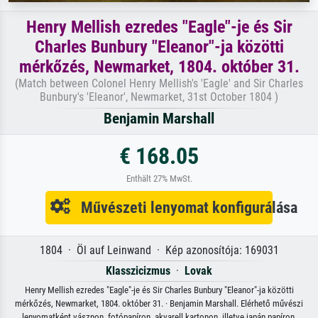
Henry Mellish ezredes "Eagle"-je és Sir
Charles Bunbury "Eleanor"-ja közötti
mérkőzés, Newmarket, 1804. október 31.
(Match between Colonel Henry Mellish's 'Eagle' and Sir Charles
Bunbury's 'Eleanor', Newmarket, 31st October 1804 )
Benjamin Marshall
€ 168.05
Enthält 27% MwSt.
Művészeti lenyomat konfigurálása
1804 · Öl auf Leinwand · Kép azonosítója: 169031
Klasszicizmus
·
Lovak
Henry Mellish ezredes "Eagle"-je és Sir Charles Bunbury "Eleanor"-ja közötti
mérkőzés, Newmarket, 1804. október 31. · Benjamin Marshall. Elérhető művészi
lenyomatként vásznon, fotópapíron, akvarell kartonon, illetve japán papíron.