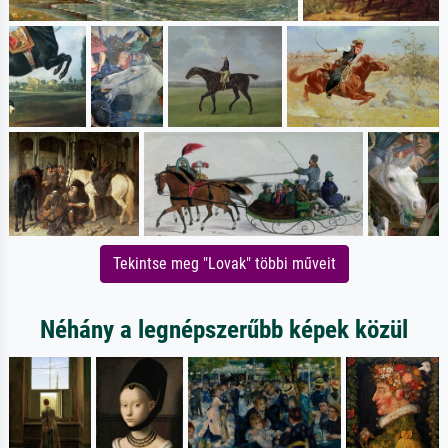
Tekintse meg "Lovak" többi műveit
Néhány a legnépszerűbb képek közül