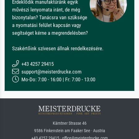
Érdeklődik manufaktúránk egyik
művészi lenyomata iránt, de még
bizonytalan? Tanácsra van szüksége
a nyomatási felület kapcsán vagy
segítséget kérne a megrendelésben?
Szakértőink szívesen állnak rendelkezésére.
+43 4257 29415
support@meisterdrucke.com
Mo-Do: 7:00 - 16:00 | Fr: 7:00 - 13:00
Kärntner Strasse 46
9586 Finkenstein am Faaker See · Austria
+43 4257 29415 · office@meisterdrucke.com