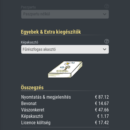
Paszpartu
Paszpartu nélkül
Egyebek & Extra kiegészítők
Képakasztó
Fűrészfogas akasztó
Összegzés
Nyomtatás & megjelenítés
€ 87.12
Bevonat
€ 14.67
Vászonkeret
€ 47.66
Képakasztó
€ 1.17
Licence költség
€ 17.42