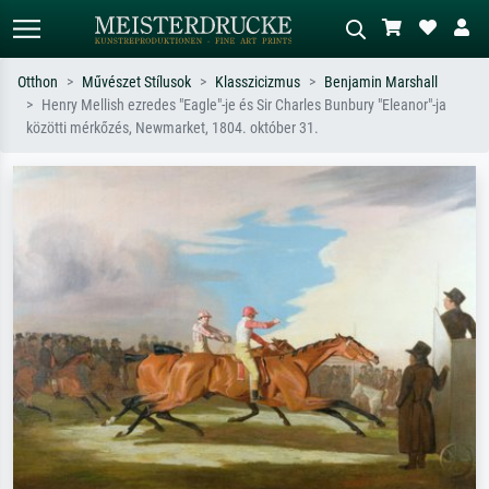
Otthon
Művészet Stílusok
Klasszicizmus
Benjamin Marshall
Henry Mellish ezredes "Eagle"-je és Sir Charles Bunbury "Eleanor"-ja
Alap keresés
MI-képkereső
közötti mérkőzés, Newmarket, 1804. október 31.
Keressen művész, műcím vagy stílus
Írja le a jelenetet – pl. zöld rét, sok
szerint – pl. Monet, Csillagos éj,
piros absztrakt, sötét olajkép, álló akt
impresszionizmus, Hokusai-hullám,
egy fa mellett.
akt.