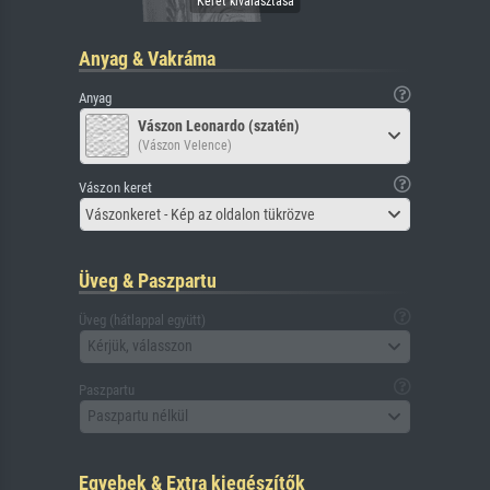
Anyag & Vakráma
Anyag
Vászon Leonardo (szatén)
(Vászon Velence)
Vászon keret
Vászonkeret - Kép az oldalon tükrözve
Üveg & Paszpartu
Üveg (hátlappal együtt)
Kérjük, válasszon
Paszpartu
Paszpartu nélkül
Egyebek & Extra kiegészítők