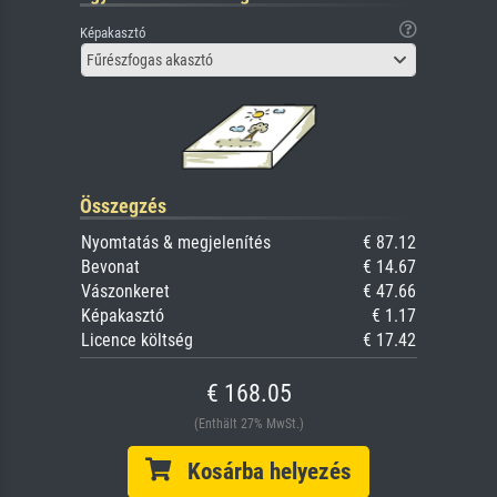
Képakasztó
Fűrészfogas akasztó
Összegzés
Nyomtatás & megjelenítés
€ 87.12
Bevonat
€ 14.67
Vászonkeret
€ 47.66
Képakasztó
€ 1.17
Licence költség
€ 17.42
€ 168.05
(Enthält 27% MwSt.)
Kosárba helyezés