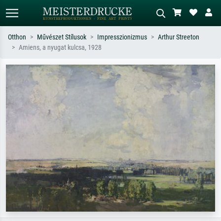
Otthon
Művészet Stílusok
Impresszionizmus
Arthur Streeton
Amiens, a nyugat kulcsa, 1928
Alap keresés
MI-képkereső
Keressen művész, műcím vagy stílus
Írja le a jelenetet – pl. zöld rét, sok
szerint – pl. Monet, Csillagos éj,
piros absztrakt, sötét olajkép, álló akt
impresszionizmus, Hokusai-hullám,
egy fa mellett.
akt.