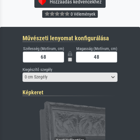
Hozzáadás kedvencekhez
0 Vélemények
Művészeti lenyomat konfigurálása
Szélesség (Motívum, cm)
Magasság (Motívum, cm)
Kiegészítő szegély
0 cm Szegély
Képkeret