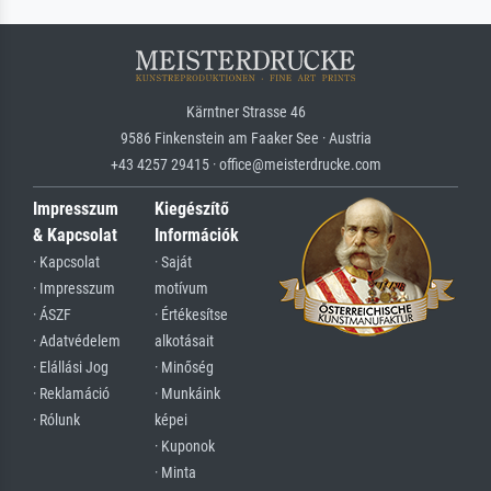
Kärntner Strasse 46
9586 Finkenstein am Faaker See · Austria
+43 4257 29415 · office@meisterdrucke.com
Impresszum
Kiegészítő
& Kapcsolat
Információk
· Kapcsolat
· Saját
· Impresszum
motívum
· ÁSZF
· Értékesítse
· Adatvédelem
alkotásait
· Elállási Jog
· Minőség
· Reklamáció
· Munkáink
· Rólunk
képei
· Kuponok
· Minta