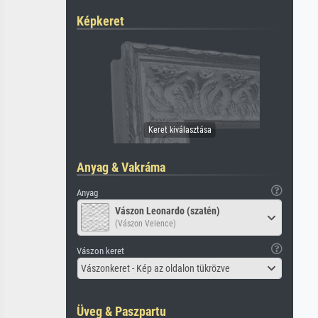
Képkeret
Anyag & Vakráma
Anyag
Vászon Leonardo (szatén)
(Vászon Velence)
Vászon keret
Vászonkeret - Kép az oldalon tükrözve
Üveg & Paszpartu