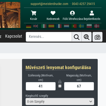
support@meisterdrucke.com · 0043 4257 29415
Kosár
Kedvencek
Fiók létrehozása
Bejelentkezés
Kapcsolat
z
Művészeti lenyomat konfigurálása
Szélesség (Motívum,
Magasság (Motívum,
cm)
cm)
Kiegészítő szegély
0 cm Szegély