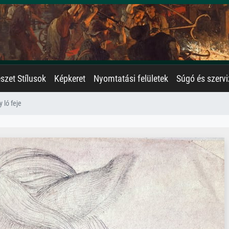
zet Stílusok
Képkeret
Nyomtatási felületek
Súgó és szervi
y ló feje