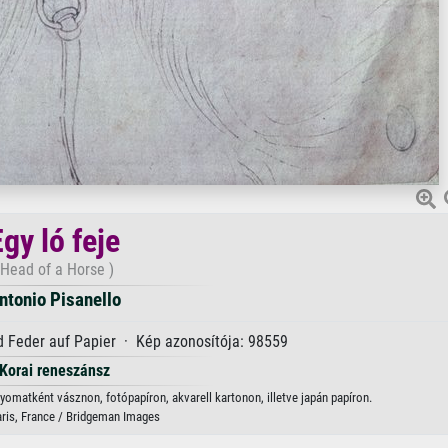
gy ló feje
(Head of a Horse )
ntonio Pisanello
nd Feder auf Papier · Kép azonosítója: 98559
Korai reneszánsz
nyomatként vásznon, fotópapíron, akvarell kartonon, illetve japán papíron.
aris, France / Bridgeman Images