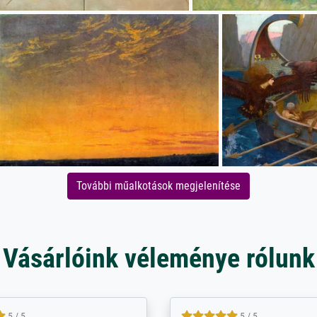
További műalkotások megjelenítése
Vásárlóink véleménye rólunk
5 / 5
5 / 5