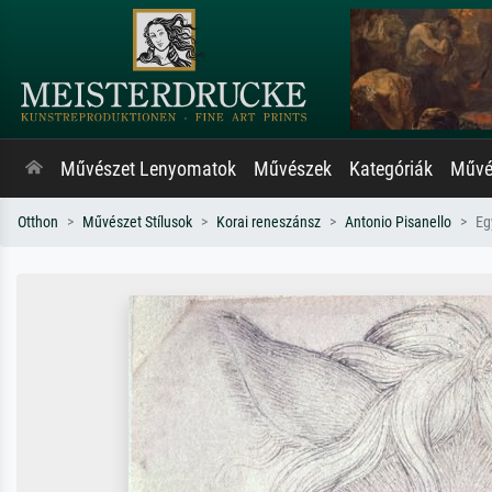
Művészet Lenyomatok
Művészek
Kategóriák
Művés
Otthon
Művészet Stílusok
Korai reneszánsz
Antonio Pisanello
Eg