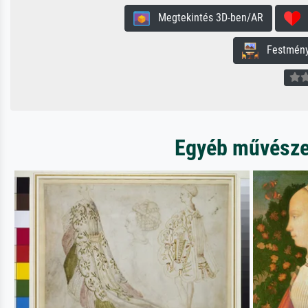
Megtekintés 3D-ben/AR
H
Festmény 
Egyéb művészet