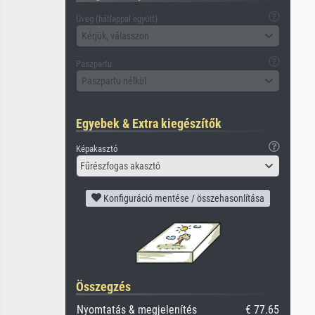
Üveg (hátlappal együtt)
Kérjük, válasszon
Paszpartu
Paszpartu nélkül
Egyebek & Extra kiegészítők
Képakasztó
Fűrészfogas akasztó
Konfiguráció mentése / összehasonlítása
Összegzés
Nyomtatás & megjelenítés
€ 77.65