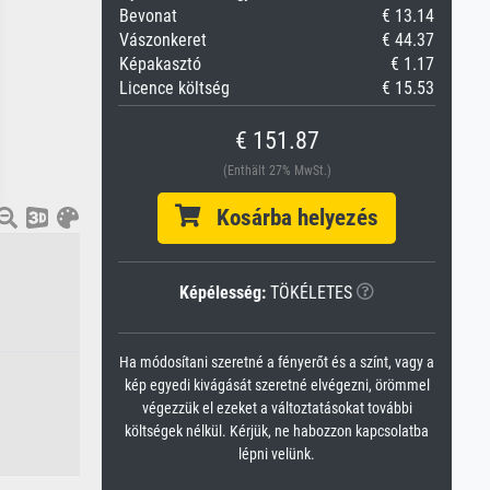
Bevonat
€ 13.14
Vászonkeret
€ 44.37
Képakasztó
€ 1.17
Licence költség
€ 15.53
€ 151.87
(Enthält 27% MwSt.)
Kosárba helyezés
Képélesség:
TÖKÉLETES
Ha módosítani szeretné a fényerőt és a színt, vagy a
kép egyedi kivágását szeretné elvégezni, örömmel
végezzük el ezeket a változtatásokat további
költségek nélkül. Kérjük, ne habozzon kapcsolatba
lépni velünk.