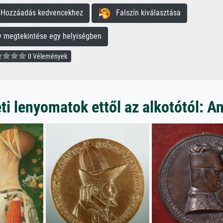
ozzáadás kedvencekhez
Falszín kiválasztása
megtekintése egy helyiségben
0 Vélemények
i lenyomatok ettől az alkotótól: An