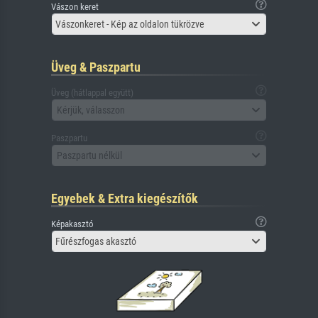
Vászon keret
Vászonkeret - Kép az oldalon tükrözve
Üveg & Paszpartu
Üveg (hátlappal együtt)
Kérjük, válasszon
Paszpartu
Paszpartu nélkül
Egyebek & Extra kiegészítők
Képakasztó
Fűrészfogas akasztó