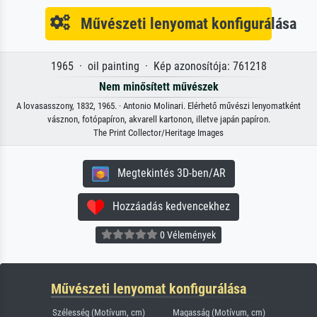
Művészeti lenyomat konfigurálása
1965 · oil painting · Kép azonosítója: 761218
Nem minősített művészek
A lovasasszony, 1832, 1965. · Antonio Molinari. Elérhető művészi lenyomatként
vásznon, fotópapíron, akvarell kartonon, illetve japán papíron.
The Print Collector/Heritage Images
Megtekintés 3D-ben/AR
Hozzáadás kedvencekhez
0 Vélemények
Művészeti lenyomat konfigurálása
Szélesség (Motívum, cm)
Magasság (Motívum, cm)