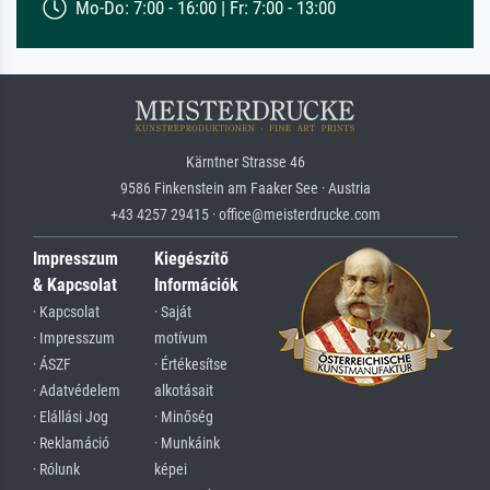
Mo-Do: 7:00 - 16:00 | Fr: 7:00 - 13:00
Kärntner Strasse 46
9586 Finkenstein am Faaker See · Austria
+43 4257 29415 · office@meisterdrucke.com
Impresszum
Kiegészítő
& Kapcsolat
Információk
· Kapcsolat
· Saját
· Impresszum
motívum
· ÁSZF
· Értékesítse
· Adatvédelem
alkotásait
· Elállási Jog
· Minőség
· Reklamáció
· Munkáink
· Rólunk
képei