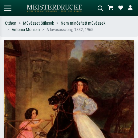
Otthon
Művészet Stílusok
Nem minősített művészek
Antonio Molinari
A lovasasszony, 1832, 1965.
Alap keresés
MI-képkereső
Keressen művész, műcím vagy stílus
Írja le a jelenetet – pl. zöld rét, sok
szerint – pl. Monet, Csillagos éj,
piros absztrakt, sötét olajkép, álló akt
impresszionizmus, Hokusai-hullám,
egy fa mellett.
akt.