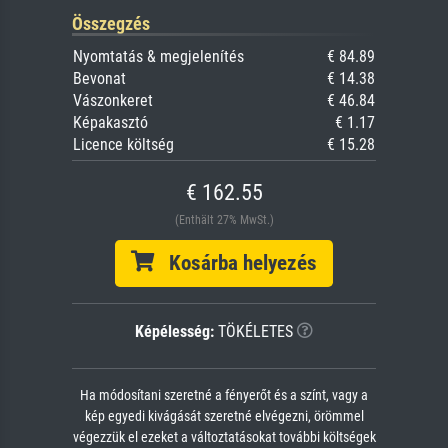
Összegzés
Nyomtatás & megjelenítés
€ 84.89
Bevonat
€ 14.38
Vászonkeret
€ 46.84
Képakasztó
€ 1.17
Licence költség
€ 15.28
€ 162.55
(Enthält 27% MwSt.)
Kosárba helyezés
Képélesség:
TÖKÉLETES
Ha módosítani szeretné a fényerőt és a színt, vagy a
kép egyedi kivágását szeretné elvégezni, örömmel
végezzük el ezeket a változtatásokat további költségek