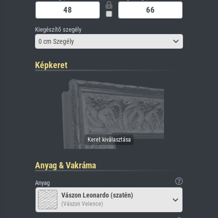
Kiegészítő szegély
0 cm Szegély
Képkeret
Anyag & Vakráma
Anyag
Vászon Leonardo (szatén)
(Vászon Velence)