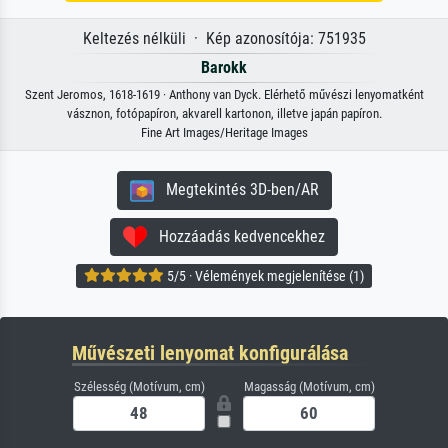
Keltezés nélküli · Kép azonosítója: 751935
Barokk
Szent Jeromos, 1618-1619 · Anthony van Dyck. Elérhető művészi lenyomatként
vásznon, fotópapíron, akvarell kartonon, illetve japán papíron.
Fine Art Images/Heritage Images
Megtekintés 3D-ben/AR
Hozzáadás kedvencekhez
5/5 · Vélemények megjelenítése (1)
Művészeti lenyomat konfigurálása
Szélesség (Motívum, cm)
Magasság (Motívum, cm)