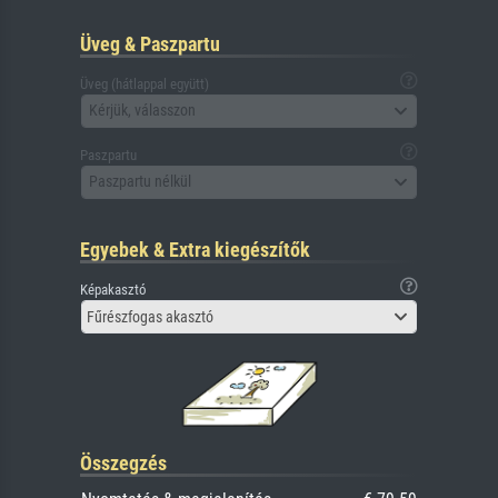
Üveg & Paszpartu
Üveg (hátlappal együtt)
Kérjük, válasszon
Paszpartu
Paszpartu nélkül
Egyebek & Extra kiegészítők
Képakasztó
Fűrészfogas akasztó
Összegzés