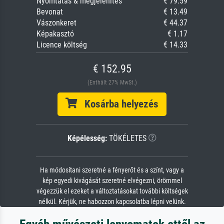
Nyomtatás & megjelenítés
€ 79.59
Bevonat
€ 13.49
Vászonkeret
€ 44.37
Képakasztó
€ 1.17
Licence költség
€ 14.33
€ 152.95
(Enthält 27% MwSt.)
Kosárba helyezés
Képélesség:
TÖKÉLETES
Ha módosítani szeretné a fényerőt és a színt, vagy a
kép egyedi kivágását szeretné elvégezni, örömmel
végezzük el ezeket a változtatásokat további költségek
nélkül. Kérjük, ne habozzon kapcsolatba lépni velünk.