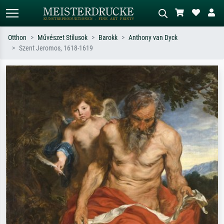
Otthon
Művészet Stílusok
Barokk
Anthony van Dyck
Szent Jeromos, 1618-1619
Alap keresés
MI-képkereső
Keressen művész, műcím vagy stílus
Írja le a jelenetet – pl. zöld rét, sok
szerint – pl. Monet, Csillagos éj,
piros absztrakt, sötét olajkép, álló akt
impresszionizmus, Hokusai-hullám,
egy fa mellett.
akt.