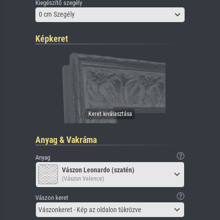
Kiegészítő szegély
0 cm Szegély
Képkeret
Anyag & Vakráma
Anyag
Vászon Leonardo (szatén)
(Vászon Velence)
Vászon keret
Vászonkeret - Kép az oldalon tükrözve