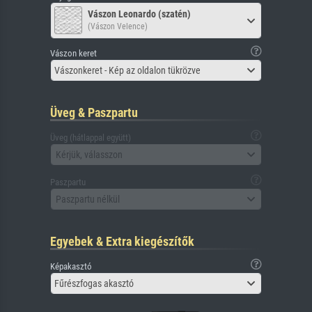
Vászon Leonardo (szatén)
(Vászon Velence)
Vászon keret
Vászonkeret - Kép az oldalon tükrözve
Üveg & Paszpartu
Üveg (hátlappal együtt)
Kérjük, válasszon
Paszpartu
Paszpartu nélkül
Egyebek & Extra kiegészítők
Képakasztó
Fűrészfogas akasztó