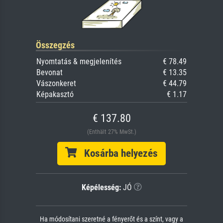
Összegzés
Nyomtatás & megjelenítés
€ 78.49
Bevonat
€ 13.35
Vászonkeret
€ 44.79
Képakasztó
€ 1.17
€ 137.80
(Enthält 27% MwSt.)
Kosárba helyezés
Képélesség:
JÓ
Ha módosítani szeretné a fényerőt és a színt, vagy a