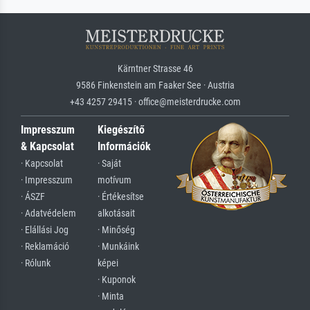
Kärntner Strasse 46
9586 Finkenstein am Faaker See · Austria
+43 4257 29415 · office@meisterdrucke.com
Impresszum
Kiegészítő
& Kapcsolat
Információk
· Kapcsolat
· Saját
· Impresszum
motívum
· ÁSZF
· Értékesítse
· Adatvédelem
alkotásait
· Elállási Jog
· Minőség
· Reklamáció
· Munkáink
· Rólunk
képei
· Kuponok
· Minta