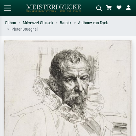
Otthon
Művészet Stílusok
Barokk
Anthony van Dyck
Pieter Brueghel
Alap keresés
MI-képkereső
Keressen művész, műcím vagy stílus
Írja le a jelenetet – pl. zöld rét, sok
szerint – pl. Monet, Csillagos éj,
piros absztrakt, sötét olajkép, álló akt
impresszionizmus, Hokusai-hullám,
egy fa mellett.
akt.