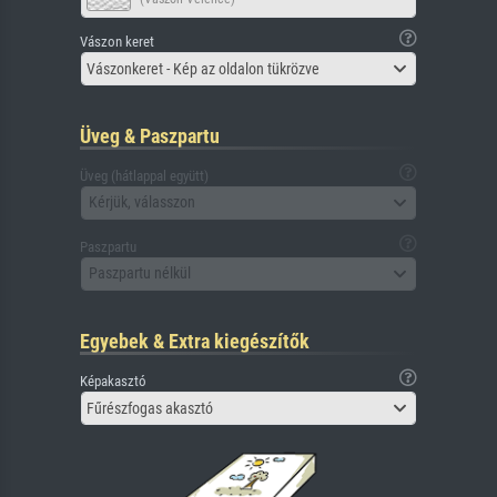
Vászon keret
Vászonkeret - Kép az oldalon tükrözve
Üveg & Paszpartu
Üveg (hátlappal együtt)
Kérjük, válasszon
Paszpartu
Paszpartu nélkül
Egyebek & Extra kiegészítők
Képakasztó
Fűrészfogas akasztó