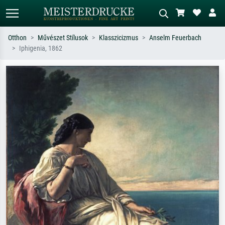
Otthon
Művészet Stílusok
Klasszicizmus
Anselm Feuerbach
Iphigenia, 1862
Alap keresés
MI-képkereső
Keressen művész, műcím vagy stílus
Írja le a jelenetet – pl. zöld rét, sok
szerint – pl. Monet, Csillagos éj,
piros absztrakt, sötét olajkép, álló akt
impresszionizmus, Hokusai-hullám,
egy fa mellett.
akt.