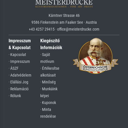
Kärntner Strasse 46
9586 Finkenstein am Faaker See · Austria
+43 4257 29415 · office@meisterdrucke.com
Impresszum
Kiegészítő
& Kapcsolat
Információk
· Kapcsolat
· Saját
· Impresszum
motívum
· ÁSZF
· Értékesítse
· Adatvédelem
alkotásait
· Elállási Jog
· Minőség
· Reklamáció
· Munkáink
· Rólunk
képei
· Kuponok
· Minta
rendelése