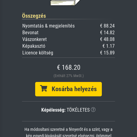
Összegzés
Nyomtatás & megjelenítés
€ 88.24
Bevonat
€ 14.82
Vászonkeret
€ 48.08
Képakasztó
€ 1.17
Licence költség
€ 15.89
€ 168.20
(Enthält 27% MwSt.)
Kosárba helyezés
Képélesség:
TÖKÉLETES
Ha módosítani szeretné a fényerőt és a színt, vagy a
kép egyedi kivágását szeretné elvégezni, örömmel