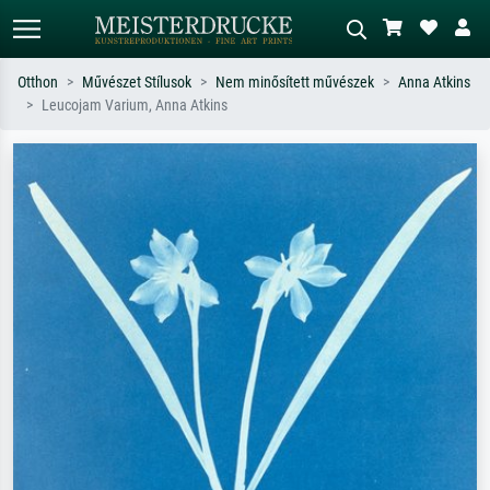
Otthon
Művészet Stílusok
Nem minősített művészek
Anna Atkins
Leucojam Varium, Anna Atkins
Alap keresés
MI-képkereső
Keressen művész, műcím vagy stílus
Írja le a jelenetet – pl. zöld rét, sok
szerint – pl. Monet, Csillagos éj,
piros absztrakt, sötét olajkép, álló akt
impresszionizmus, Hokusai-hullám,
egy fa mellett.
akt.