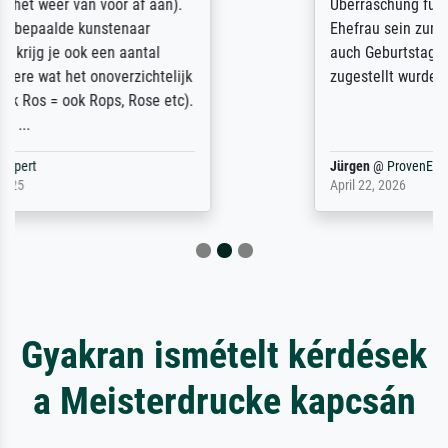
Überraschung für die normannische
Ehefrau sein zum Hochzeits- gleichzeitig
auch Geburtstag sein) doch nach zu Hause
zugestellt wurde.
Jürgen
@
ProvenExpert
April 22, 2026
Gyakran ismételt kérdések
a Meisterdrucke kapcsán