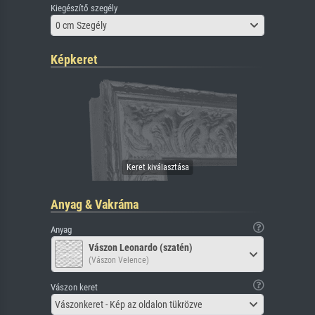
Kiegészítő szegély
0 cm Szegély
Képkeret
Anyag & Vakráma
Anyag
Vászon Leonardo (szatén)
(Vászon Velence)
Vászon keret
Vászonkeret - Kép az oldalon tükrözve