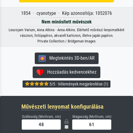
1854 · cyanotype · Kép azonosítója: 1052076
Nem minősített művészek
Leucojam Varium, Anna Atkins · Anna Atkins. Elérhető művészi lenyomatként
vásznon, fotópapíron, akvarell kartonon, illetve japán papíron.
Private Collection / Bridgeman Images
Megtekintés 3D-ben/AR
Hozzáadás kedvencekhez
5/5 · Vélemények megjelenítése (1)
Művészeti lenyomat konfigurálása
Szélesség (Motívum, cm)
Magasság (Motívum, cm)