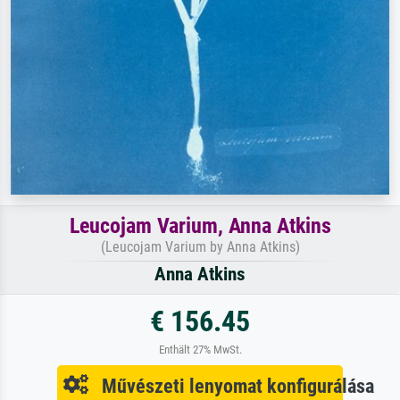
Leucojam Varium, Anna Atkins
(Leucojam Varium by Anna Atkins)
Anna Atkins
€ 156.45
Enthält 27% MwSt.
Művészeti lenyomat konfigurálása