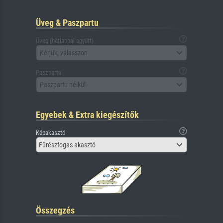
Üveg & Paszpartu
Üveg (hátlappal együtt)
Kérjük, válasszon
Paszpartu
Paszpartu nélkül
Egyebek & Extra kiegészítők
Képakasztó
Fűrészfogas akasztó
Összegzés