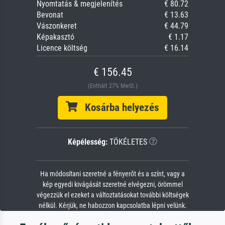
Nyomtatás & megjelenítés
€ 80.72
Bevonat
€ 13.63
Vászonkeret
€ 44.79
Képakasztó
€ 1.17
Licence költség
€ 16.14
€ 156.45
(Enthält 27% MwSt.)
Kosárba helyezés
Képélesség:
TÖKÉLETES
Ha módosítani szeretné a fényerőt és a színt, vagy a
kép egyedi kivágását szeretné elvégezni, örömmel
végezzük el ezeket a változtatásokat további költségek
nélkül. Kérjük, ne habozzon kapcsolatba lépni velünk.