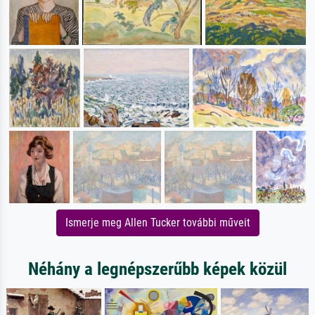
Ismerje meg Allen Tucker további műveit
Néhány a legnépszerűbb képek közül