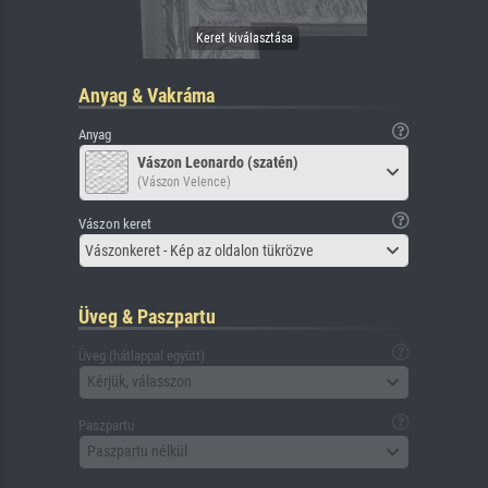
Anyag & Vakráma
Anyag
Vászon Leonardo (szatén)
(Vászon Velence)
Vászon keret
Vászonkeret - Kép az oldalon tükrözve
Üveg & Paszpartu
Üveg (hátlappal együtt)
Kérjük, válasszon
Paszpartu
Paszpartu nélkül