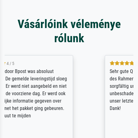
Vásárlóink véleménye
rólunk
5 / 5
Sehr gute Qualität des Leinwanddrucks und
des Rahmens! Unser Bild wurde sehr
sorgfältig und sicher verpackt, so dass es
unbeschadet bei uns ankam. Es wird nicht
unser letzter Meisterdruck sein. Vielen
Dank!