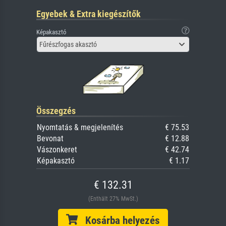
Egyebek & Extra kiegészítők
Képakasztó
Fűrészfogas akasztó
Összegzés
Nyomtatás & megjelenítés
€ 75.53
Bevonat
€ 12.88
Vászonkeret
€ 42.74
Képakasztó
€ 1.17
€ 132.31
(Enthält 27% MwSt.)
Kosárba helyezés