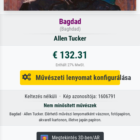
Bagdad
(Baghdad)
Allen Tucker
€ 132.31
Enthält 27% MwSt.
Művészeti lenyomat konfigurálása
Keltezés nélküli · Kép azonosítója: 1606791
Nem minősített művészek
Bagdad · Allen Tucker. Elérhető művészi lenyomatként vásznon, fotópapíron,
akvarell kartonon, illetve japán papíron.
Megtekintés 3D-ben/AR