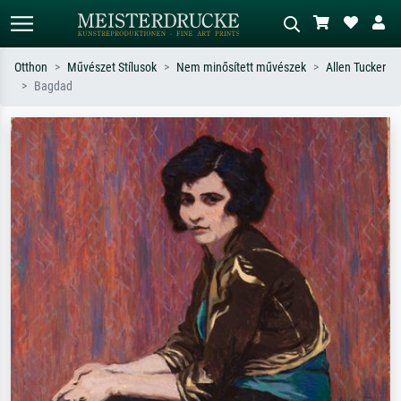
Otthon
Művészet Stílusok
Nem minősített művészek
Allen Tucker
Bagdad
Alap keresés
MI-képkereső
Keressen művész, műcím vagy stílus
Írja le a jelenetet – pl. zöld rét, sok
szerint – pl. Monet, Csillagos éj,
piros absztrakt, sötét olajkép, álló akt
impresszionizmus, Hokusai-hullám,
egy fa mellett.
akt.