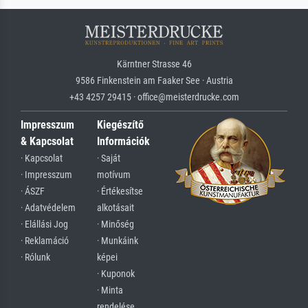
Kärntner Strasse 46
9586 Finkenstein am Faaker See · Austria
+43 4257 29415 · office@meisterdrucke.com
Impresszum
Kiegészítő
& Kapcsolat
Információk
· Kapcsolat
· Saját
· Impresszum
motívum
· ÁSZF
· Értékesítse
· Adatvédelem
alkotásait
· Elállási Jog
· Minőség
· Reklamáció
· Munkáink
· Rólunk
képei
· Kuponok
· Minta
rendelése