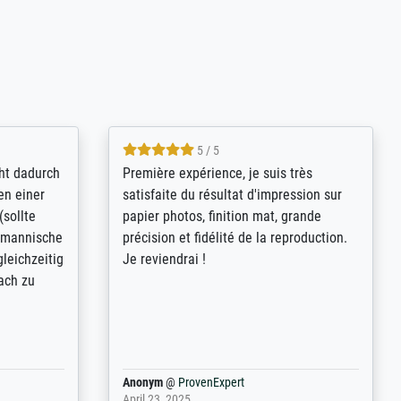
4.8 / 5
kann sich
Qualité absolument irréprochable.
.B.:
Extraordinaire diversité des thèmes
keit,
abordés et personnalisation des
freundliche
demandes (recadrage, réajustement des
ild (ein
couleurs). Relation clientèle parfaite.
rpackt -
Transport, réception sans aucun
stikdeckeln
problème. Merci à toute l'équipe ! Hervé
in den
 der P...
Anonym
@
ProvenExpert
March 31, 2025