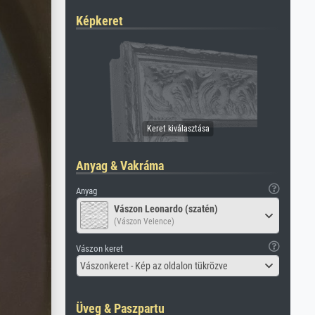
Képkeret
Anyag & Vakráma
Anyag
Vászon Leonardo (szatén)
(Vászon Velence)
Vászon keret
Vászonkeret - Kép az oldalon tükrözve
Üveg & Paszpartu