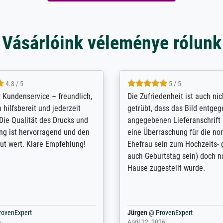
Vásárlóink véleménye rólunk
5 / 5
4.8 / 5
innerungsbuch mit der
Hervorragende Qualität. Man 
eines Großvaters aus dem 1.
vieles anpassen lassen, wie z
enötigte ich ein
Randentfernung, Farbe, Hellig
lles Bild. Das habe ich bei
Kontrast und Weiteres. Sehr 
nden. Bei der Auswahl der
Kontaktperson per Mail. Das B
-Qualität wurde ich sehr gut
Kunstdruck) wurde sehr gut ve
 beraten. Der Versand mit
sehr starke Papprolle mit Pla
ppe war perfekt. Ich bin sehr
und innen mit Papierknüllern 
und empfehle Sie gerne
Zwischenräumen gefüllt. Einzig
en ...
ovenExpert
Anonym
@
ProvenExpert
 2026
August 12, 2025