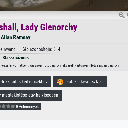
shall, Lady Glenorchy
Allan Ramsay
Leinwand · Kép azonosítója: 614
Klasszicizmus
űvészi lenyomatként vásznon, fotópapíron, akvarell kartonon, illetve japán papíron.
ozzáadás kedvencekhez
Falszín kiválasztása
megtekintése egy helyiségben
0 Vélemények