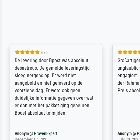
5 / 5
Sehr gute Qualität des Leinwanddrucks
Für ein Er
und des Rahmens! Unser Bild wurde
Feldpost m
sehr sorgfältig und sicher verpackt, so
Weltkrieg b
dass es unbeschadet bei uns ankam. Es
ausdrucksvo
wird nicht unser letzter Meisterdruck
Ihnen gefu
sein. Vielen Dank!
Fotopapier
am Telefon
stabiler Pa
zufrieden 
weiter. Viel
Reinhold,
@
ProvenExpert
Margot
@
Pr
April 22, 2026
February 20,