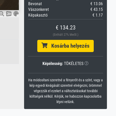
Bevonat
€ 13.06
Vászonkeret
€ 43.15
Képakasztó
€ 1.17
€ 134.23
(Enthält 27% MwSt.)
Kosárba helyezés
Képélesség:
TÖKÉLETES
Ha módosítani szeretné a fényerőt és a színt, vagy a
kép egyedi kivágását szeretné elvégezni, örömmel
végezzük el ezeket a változtatásokat további
költségek nélkül. Kérjük, ne habozzon kapcsolatba
lépni velünk.