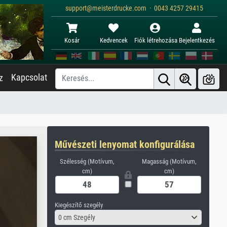
support@meisterdrucke.com · 0043 4257 29415
Kosár
Kedvencek
Fiók létrehozása
Bejelentkezés
Kapcsolat
z
Művészeti lenyomat konfigurálása
Szélesség (Motívum,
Magasság (Motívum,
cm)
cm)
Kiegészítő szegély
0 cm Szegély