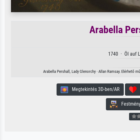
Arabella Per
1740 · Öl auf 
Arabella Pershall, Lady Glenorchy · Allan Ramsay. Elérhető m
Megtekintés 3D-ben/AR
H
Festmény 