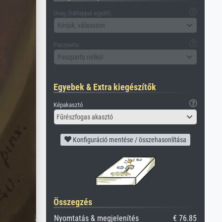
Üveg (hátlappal együtt)
Kérjük, válasszon
Paszpartu
Paszpartu nélkül
Egyebek & Extra kiegészítők
Képakasztó
Fűrészfogas akasztó
Konfiguráció mentése / összehasonlítása
Összegzés
Nyomtatás & megjelenítés
€ 76.85