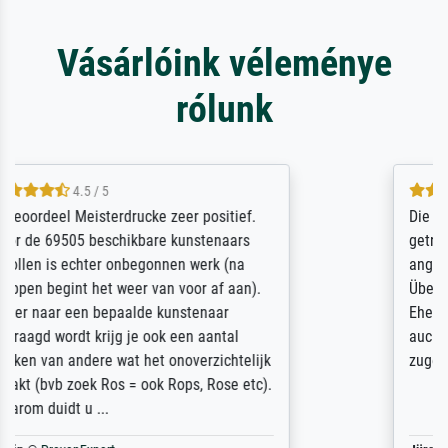
Vásárlóink véleménye
rólunk
5 / 5
Die Zufriedenheit ist auch nicht dadurch
getrübt, dass das Bild entgegen einer
angegebenen Lieferanschrift (sollte eine
Überraschung für die normannische
Ehefrau sein zum Hochzeits- gleichzeitig
auch Geburtstag sein) doch nach zu Hause
zugestellt wurde.