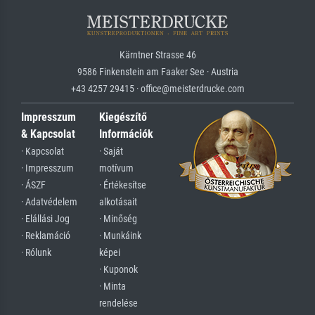
Kärntner Strasse 46
9586 Finkenstein am Faaker See · Austria
+43 4257 29415 · office@meisterdrucke.com
Impresszum
Kiegészítő
& Kapcsolat
Információk
· Kapcsolat
· Saját
· Impresszum
motívum
· ÁSZF
· Értékesítse
· Adatvédelem
alkotásait
· Elállási Jog
· Minőség
· Reklamáció
· Munkáink
· Rólunk
képei
· Kuponok
· Minta
rendelése