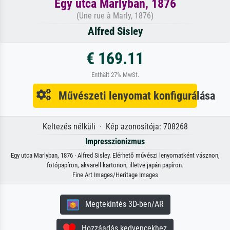
Egy utca Marlyban, 1876
(Une rue à Marly, 1876)
Alfred Sisley
€ 169.11
Enthält 27% MwSt.
Művészeti lenyomat konfigurálása
Keltezés nélküli · Kép azonosítója: 708268
Impresszionizmus
Egy utca Marlyban, 1876 · Alfred Sisley. Elérhető művészi lenyomatként vásznon,
fotópapíron, akvarell kartonon, illetve japán papíron.
Fine Art Images/Heritage Images
Megtekintés 3D-ben/AR
Hozzáadás kedvencekhez