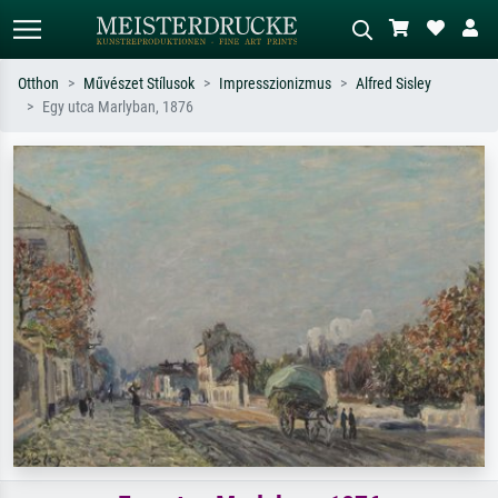
Otthon
Művészet Stílusok
Impresszionizmus
Alfred Sisley
Egy utca Marlyban, 1876
Alap keresés
MI-képkereső
Keressen művész, műcím vagy stílus
Írja le a jelenetet – pl. zöld rét, sok
szerint – pl. Monet, Csillagos éj,
piros absztrakt, sötét olajkép, álló akt
impresszionizmus, Hokusai-hullám,
egy fa mellett.
akt.