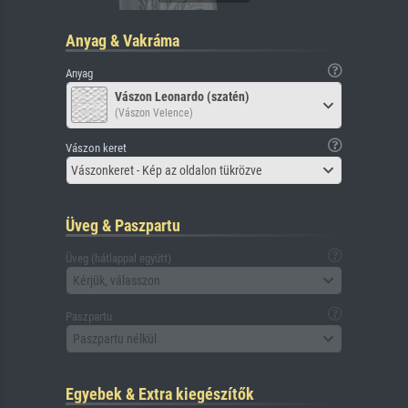
Anyag & Vakráma
Anyag
Vászon Leonardo (szatén)
(Vászon Velence)
Vászon keret
Vászonkeret - Kép az oldalon tükrözve
Üveg & Paszpartu
Üveg (hátlappal együtt)
Kérjük, válasszon
Paszpartu
Paszpartu nélkül
Egyebek & Extra kiegészítők