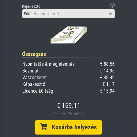
Képakasztó
Fűrészfogas akasztó
Összegzés
Nyomtatás & megjelenítés
€ 88.56
Bevonat
€ 14.96
Vászonkeret
€ 48.49
Képakasztó
€ 1.17
Licence költség
€ 15.94
€ 169.11
(Enthält 27% MwSt.)
Kosárba helyezés