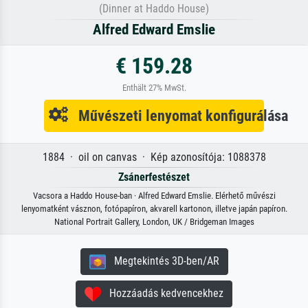
(Dinner at Haddo House)
Alfred Edward Emslie
€ 159.28
Enthält 27% MwSt.
Művészeti lenyomat konfigurálása
1884 · oil on canvas · Kép azonosítója: 1088378
Zsánerfestészet
Vacsora a Haddo House-ban · Alfred Edward Emslie. Elérhető művészi
lenyomatként vásznon, fotópapíron, akvarell kartonon, illetve japán papíron.
National Portrait Gallery, London, UK / Bridgeman Images
Megtekintés 3D-ben/AR
Hozzáadás kedvencekhez