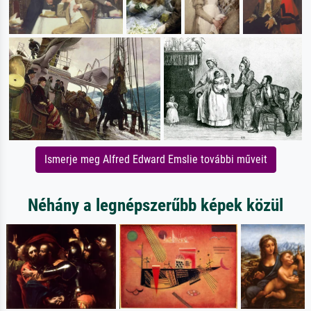
Ismerje meg Alfred Edward Emslie további műveit
Néhány a legnépszerűbb képek közül