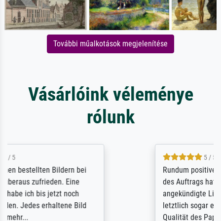
További műalkotások megjelenítése
Vásárlóink véleménye
rólunk
5 / 5
Rundum positive Erfahrung. Die Ausführung
des Auftrags hat eine Weile gedauert, die
angekündigte Lieferzeit wurde aber
letztlich sogar etwas unterschritten. Die
Qualität des Papiers und des Drucks