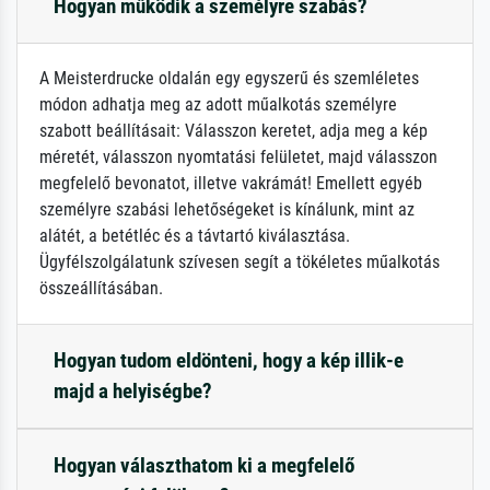
Hogyan működik a személyre szabás?
A Meisterdrucke oldalán egy egyszerű és szemléletes
módon adhatja meg az adott műalkotás személyre
szabott beállításait: Válasszon keretet, adja meg a kép
méretét, válasszon nyomtatási felületet, majd válasszon
megfelelő bevonatot, illetve vakrámát! Emellett egyéb
személyre szabási lehetőségeket is kínálunk, mint az
alátét, a betétléc és a távtartó kiválasztása.
Ügyfélszolgálatunk szívesen segít a tökéletes műalkotás
összeállításában.
Hogyan tudom eldönteni, hogy a kép illik-e
majd a helyiségbe?
Hogyan választhatom ki a megfelelő