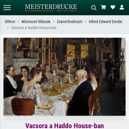
Otthon
Művészet Stílusok
Zsánerfestészet
Alfred Edward Emslie
Vacsora a Haddo House-ban
Alap keresés
MI-képkereső
Keressen művész, műcím vagy stílus
Írja le a jelenetet – pl. zöld rét, sok
szerint – pl. Monet, Csillagos éj,
piros absztrakt, sötét olajkép, álló akt
impresszionizmus, Hokusai-hullám,
egy fa mellett.
akt.
Vacsora a Haddo House-ban