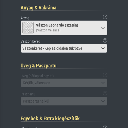
Anyag & Vakráma
Anyag
Vászon Leonardo (szatén)
(Vászon Velence)
Vászon keret
Vászonkeret - Kép az oldalon tükrözve
Üveg & Paszpartu
Üveg (hátlappal együtt)
Kérjük, válasszon
Paszpartu
Paszpartu nélkül
Egyebek & Extra kiegészítők