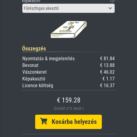
Képakasztó
Fűrészfogas akasztó
Összegzés
Nyomtatás & megjelenítés
€ 81.84
Bevonat
€ 13.88
Vászonkeret
€ 46.02
Képakasztó
€ 1.17
Licence költség
€ 16.37
€ 159.28
(Enthält 27% MwSt.)
Kosárba helyezés