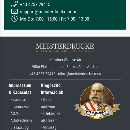
+43 4257 29415
support@meisterdrucke.com
Mo-Do: 7:00 - 16:00 | Fr: 7:00 - 13:00
Kärntner Strasse 46
9586 Finkenstein am Faaker See · Austria
+43 4257 29415 · office@meisterdrucke.com
Impresszum
Kiegészítő
& Kapcsolat
Információk
· Kapcsolat
· Saját
· Impresszum
motívum
· ÁSZF
· Értékesítse
· Adatvédelem
alkotásait
· Elállási Jog
· Minőség