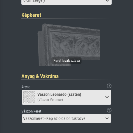
0 cm Szegély
Képkeret
Anyag & Vakráma
Anyag
Vászon Leonardo (szatén)
(Vászon Velence)
Vászon keret
Vászonkeret - Kép az oldalon tükrözve