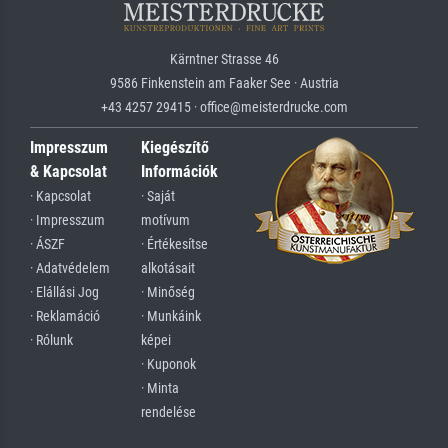
Kärntner Strasse 46
9586 Finkenstein am Faaker See · Austria
+43 4257 29415 · office@meisterdrucke.com
Impresszum
Kiegészítő
& Kapcsolat
Információk
· Kapcsolat
· Saját
· Impresszum
motívum
· ÁSZF
· Értékesítse
· Adatvédelem
alkotásait
· Elállási Jog
· Minőség
· Reklamáció
· Munkáink
· Rólunk
képei
· Kuponok
· Minta
rendelése