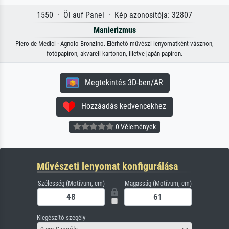
1550 · Öl auf Panel · Kép azonosítója: 32807
Manierizmus
Piero de Medici · Agnolo Bronzino. Elérhető művészi lenyomatként vásznon,
fotópapíron, akvarell kartonon, illetve japán papíron.
Megtekintés 3D-ben/AR
Hozzáadás kedvencekhez
0 Vélemények
Művészeti lenyomat konfigurálása
Szélesség (Motívum, cm)
Magasság (Motívum, cm)
Kiegészítő szegély