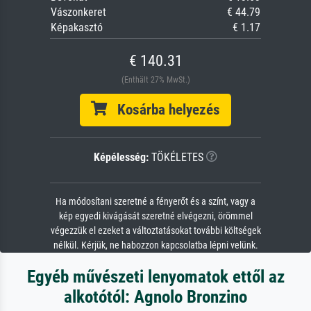
Vászonkeret
€ 44.79
Képakasztó
€ 1.17
€ 140.31
(Enthält 27% MwSt.)
Kosárba helyezés
Képélesség:
TÖKÉLETES
Ha módosítani szeretné a fényerőt és a színt, vagy a
kép egyedi kivágását szeretné elvégezni, örömmel
végezzük el ezeket a változtatásokat további költségek
nélkül. Kérjük, ne habozzon kapcsolatba lépni velünk.
Egyéb művészeti lenyomatok ettől az
alkotótól: Agnolo Bronzino