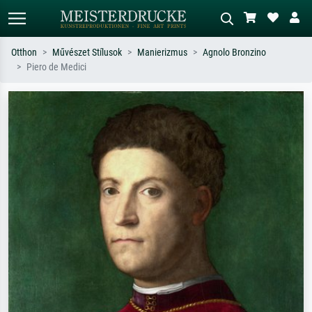
Otthon
Művészet Stílusok
Manierizmus
Agnolo Bronzino
Piero de Medici
Alap keresés
MI-képkereső
Keressen művész, műcím vagy stílus
Írja le a jelenetet – pl. zöld rét, sok
szerint – pl. Monet, Csillagos éj,
piros absztrakt, sötét olajkép, álló akt
impresszionizmus, Hokusai-hullám,
egy fa mellett.
akt.