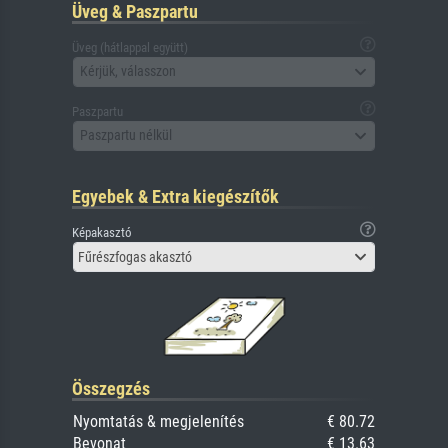
Üveg & Paszpartu
Üveg (hátlappal együtt)
Kérjük, válasszon
Paszpartu
Paszpartu nélkül
Egyebek & Extra kiegészítők
Képakasztó
Fűrészfogas akasztó
Összegzés
Nyomtatás & megjelenítés
€ 80.72
Bevonat
€ 13.63