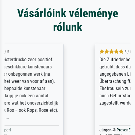
Vásárlóink véleménye
rólunk
5 / 5
Die Zufriedenheit ist auch nicht dadurch
getrübt, dass das Bild entgegen einer
angegebenen Lieferanschrift (sollte eine
Überraschung für die normannische
Ehefrau sein zum Hochzeits- gleichzeitig
auch Geburtstag sein) doch nach zu Hause
zugestellt wurde.
Jürgen
@
ProvenExpert