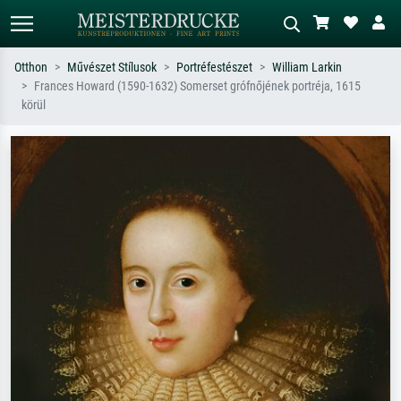
Otthon
Művészet Stílusok
Portréfestészet
William Larkin
Frances Howard (1590-1632) Somerset grófnőjének portréja, 1615
Alap keresés
MI-képkereső
körül
Keressen művész, műcím vagy stílus
Írja le a jelenetet – pl. zöld rét, sok
szerint – pl. Monet, Csillagos éj,
piros absztrakt, sötét olajkép, álló akt
impresszionizmus, Hokusai-hullám,
egy fa mellett.
akt.