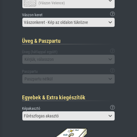
(Vászon Velence)
Vászon keret
Vászonkeret - Kép az oldalon tükrözve
Üveg & Paszpartu
Üveg (hátlappal együtt)
Kérjük, válasszon
Paszpartu
Paszpartu nélkül
Egyebek & Extra kiegészítők
Képakasztó
Fűrészfogas akasztó