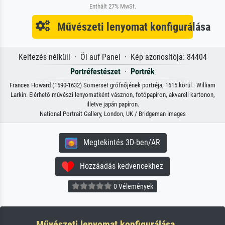
Enthält 27% MwSt.
Művészeti lenyomat konfigurálása
Keltezés nélküli · Öl auf Panel · Kép azonosítója: 84404
Portréfestészet
·
Portrék
Frances Howard (1590-1632) Somerset grófnőjének portréja, 1615 körül · William
Larkin. Elérhető művészi lenyomatként vásznon, fotópapíron, akvarell kartonon,
illetve japán papíron.
National Portrait Gallery, London, UK / Bridgeman Images
Megtekintés 3D-ben/AR
Hozzáadás kedvencekhez
0 Vélemények
Művészeti lenyomat konfigurálása