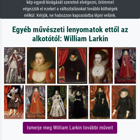
kép egyedi kivágását szeretné elvégezni, örömmel
végezzük el ezeket a változtatásokat további költségek
nélkül. Kérjük, ne habozzon kapcsolatba lépni velünk.
Egyéb művészeti lenyomatok ettől az
alkotótól: William Larkin
Ismerje meg William Larkin további műveit