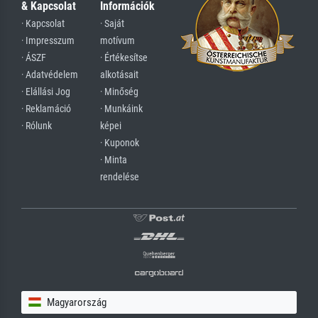
& Kapcsolat
Információk
· Kapcsolat
· Saját
· Impresszum
motívum
· ÁSZF
· Értékesítse
· Adatvédelem
alkotásait
· Elállási Jog
· Minőség
· Reklamáció
· Munkáink
· Rólunk
képei
· Kuponok
· Minta
rendelése
Magyarország