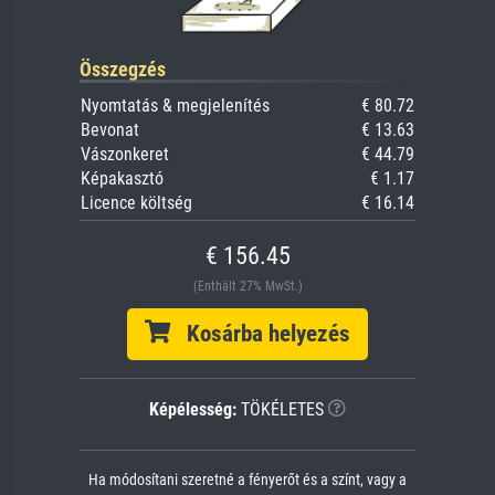
Összegzés
Nyomtatás & megjelenítés
€ 80.72
Bevonat
€ 13.63
Vászonkeret
€ 44.79
Képakasztó
€ 1.17
Licence költség
€ 16.14
€ 156.45
(Enthält 27% MwSt.)
Kosárba helyezés
Képélesség:
TÖKÉLETES
Ha módosítani szeretné a fényerőt és a színt, vagy a