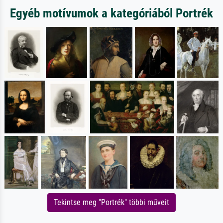
Egyéb motívumok a kategóriából Portrék
Tekintse meg "Portrék" többi műveit