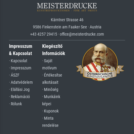
Kärntner Strasse 46
9586 Finkenstein am Faaker See · Austria
+43 4257 29415 · office@meisterdrucke.com
Impresszum
Kiegészítő
& Kapcsolat
Információk
· Kapcsolat
· Saját
· Impresszum
motívum
· ÁSZF
· Értékesítse
· Adatvédelem
alkotásait
· Elállási Jog
· Minőség
· Reklamáció
· Munkáink
· Rólunk
képei
· Kuponok
· Minta
rendelése