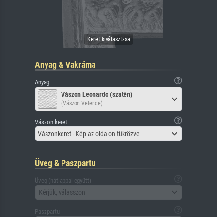
Anyag & Vakráma
Anyag
Vászon Leonardo (szatén)
(Vászon Velence)
Vászon keret
Vászonkeret - Kép az oldalon tükrözve
Üveg & Paszpartu
Üveg (hátlappal együtt)
Kérjük, válasszon
Paszpartu