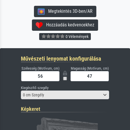
Megtekintés 3D-ben/AR
Hozzáadás kedvencekhez
0 Vélemények
Művészeti lenyomat konfigurálása
Szélesség (Motívum, cm)
Magasság (Motívum, cm)
Kiegészítő szegély
0 cm Szegély
Képkeret