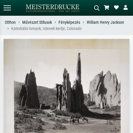
Otthon
Művészet Stílusok
Fényképezés
William Henry Jackson
Katedrális tornyok, Istenek kertje, Colorado
Alap keresés
MI-képkereső
Keressen művész, műcím vagy stílus
Írja le a jelenetet – pl. zöld rét, sok
szerint – pl. Monet, Csillagos éj,
piros absztrakt, sötét olajkép, álló akt
impresszionizmus, Hokusai-hullám,
egy fa mellett.
akt.