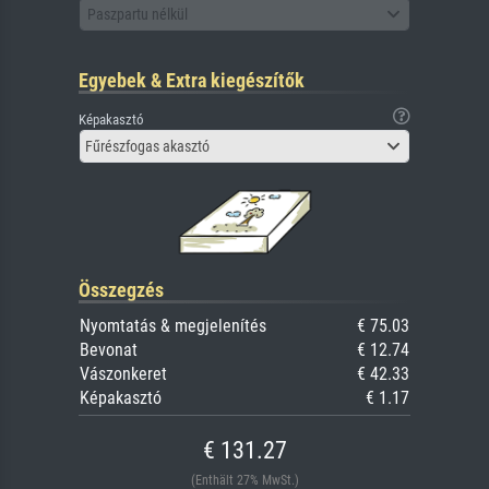
Paszpartu nélkül
Egyebek & Extra kiegészítők
Képakasztó
Fűrészfogas akasztó
Összegzés
Nyomtatás & megjelenítés
€ 75.03
Bevonat
€ 12.74
Vászonkeret
€ 42.33
Képakasztó
€ 1.17
€ 131.27
(Enthält 27% MwSt.)