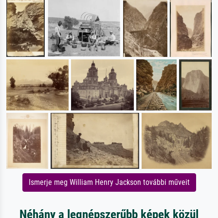
Ismerje meg William Henry Jackson további műveit
Néhány a legnépszerűbb képek közül